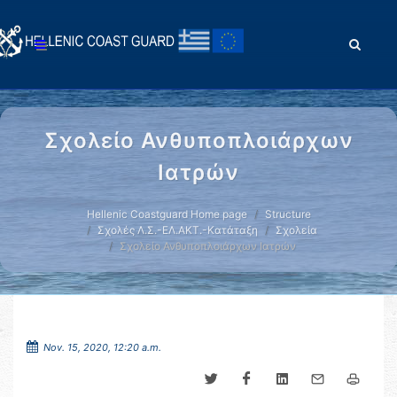
Σχολείο Ανθυποπλοιάρχων
Ιατρών
Hellenic Coastguard Home page
Structure
Σχολές Λ.Σ.-ΕΛ.ΑΚΤ.-Κατάταξη
Σχολεία
Σχολείο Ανθυποπλοιάρχων Ιατρών
Nov. 15, 2020, 12:20 a.m.