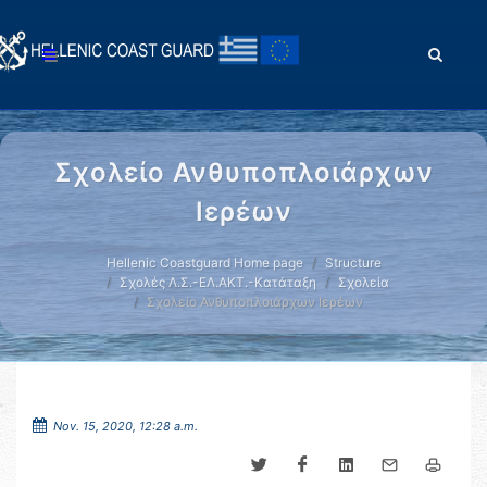
Σχολείο Ανθυποπλοιάρχων
Ιερέων
Hellenic Coastguard Home page
Structure
Σχολές Λ.Σ.-ΕΛ.ΑΚΤ.-Κατάταξη
Σχολεία
Σχολείο Ανθυποπλοιάρχων Ιερέων
Nov. 15, 2020, 12:28 a.m.