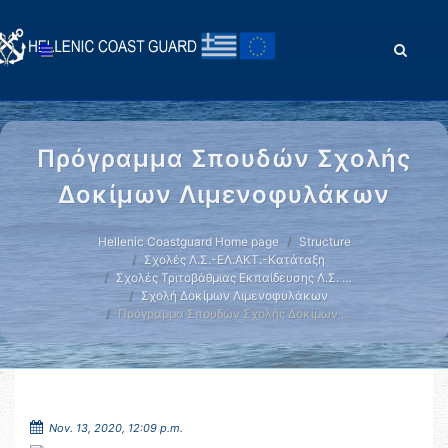
Πρόγραμμα Σπουδών Σχολής
Δοκίμων Λιμενοφυλάκων
Hellenic Coastguard Home page
Structure
Σχολές Λ.Σ.-ΕΛ.ΑΚΤ.-Κατάταξη
Σχολές Τριτοβάθμιας Εκπαίδευσης Λ.Σ. …
Σχολή Δοκίμων Λιμενοφυλάκων
Πρόγραμμα Σπουδών Σχολής Δοκίμων …
Nov. 13, 2020, 12:09 p.m.