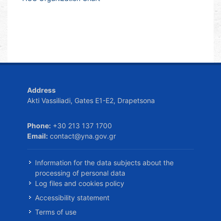
Address
Akti Vassiliadi, Gates E1-E2, Drapetsona
Phone:
+30 213 137 1700
Email:
contact@yna.gov.gr
Information for the data subjects about the
processing of personal data
Log files and cookies policy
Accessibility statement
Terms of use