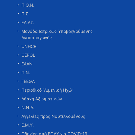
Π.Ο.Ν.
Π.Σ.
ΕΛ.ΑΣ.
Μονάδα Ιατρικώς Υποβοηθούμενης
Αναπαραγωγής
UNHCR
CEPOL
ΕΑΑΝ
Π.Ν.
ΓΕΕΘΑ
Περιοδικό “Λιμενική Ηχώ”
Λέσχη Αξιωματικών
Ν.Ν.Α.
Αγγελίες προς Ναυτιλλομένους
Ε.Μ.Υ.
Οδηγίες από ΕΟΔΥ για COVID-19