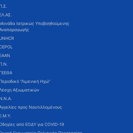
Π.Σ.
ΕΛ.ΑΣ.
Μονάδα Ιατρικώς Υποβοηθούμενης
Αναπαραγωγής
UNHCR
CEPOL
ΕΑΑΝ
Π.Ν.
ΓΕΕΘΑ
Περιοδικό “Λιμενική Ηχώ”
Λέσχη Αξιωματικών
Ν.Ν.Α.
Αγγελίες προς Ναυτιλλομένους
Ε.Μ.Υ.
Οδηγίες από ΕΟΔΥ για COVID-19
Γενική Γραμματεία Πολιτικής Προστασίας