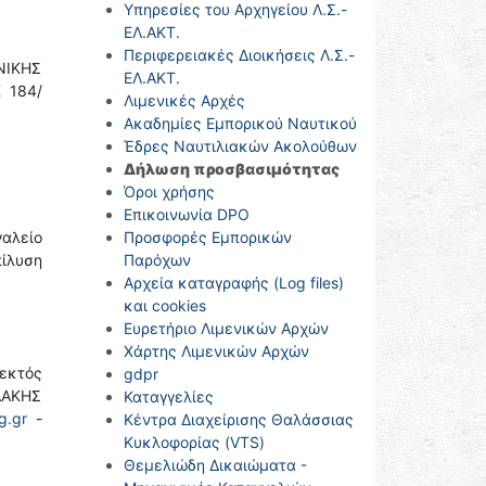
Υπηρεσίες του Αρχηγείου Λ.Σ.-
ΕΛ.ΑΚΤ.
Περιφερειακές Διοικήσεις Λ.Σ.-
ΝΙΚΗΣ
ΕΛ.ΑΚΤ.
 184/
Λιμενικές Αρχές
Ακαδημίες Εμπορικού Ναυτικού
Έδρες Ναυτιλιακών Ακολούθων
Δήλωση προσβασιμότητας
Όροι χρήσης
Επικοινωνία DPO
αλείο
Προσφορές Εμπορικών
πίλυση
Παρόχων
Αρχεία καταγραφής (Log files)
και cookies
Ευρετήριο Λιμενικών Αρχών
Χάρτης Λιμενικών Αρχών
εκτός
gdpr
ΛΑΚΗΣ
Καταγγελίες
g.gr
-
Κέντρα Διαχείρισης Θαλάσσιας
Κυκλοφορίας (VTS)
Θεμελιώδη Δικαιώματα -