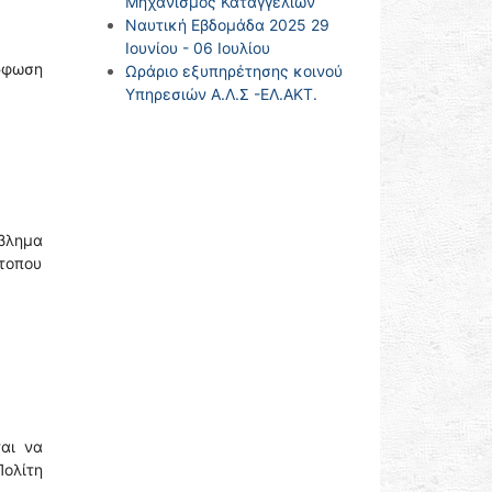
Μηχανισμός Καταγγελιών
Ναυτική Εβδομάδα 2025 29
Ιουνίου - 06 Ιουλίου
όρφωση
Ωράριο εξυπηρέτησης κοινού
Υπηρεσιών Α.Λ.Σ -ΕΛ.ΑΚΤ.
όβλημα
τοπου
αι να
ολίτη