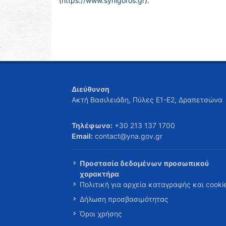
(
https://www.synigoros.gr
).
Διεύθυνση
Ακτή Βασιλειάδη, Πύλες Ε1-Ε2, Δραπετσώνα
Τηλέφωνο:
+30 213 137 1700
Email:
contact@yna.gov.gr
Προστασία δεδομένων προσωπικού
χαρακτήρα
Πολιτική για αρχεία καταγραφής και cooki
Δήλωση προσβασιμότητας
Όροι χρήσης