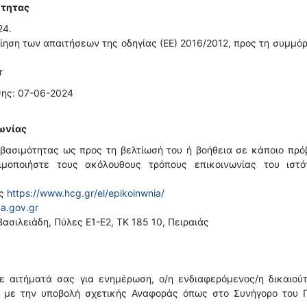
ότητας
24.
οίηση των απαιτήσεων της οδηγίας (ΕΕ) 2016/2012, προς τη συμμ
r
ης: 07-06-2024
ωνίας
βασιμότητας ως προς τη βελτίωσή του ή βοήθεια σε κάποιο πρ
μοποιήστε τους ακόλουθους τρόπους επικοινωνίας του ιστό
ας
https://www.hcg.gr/el/epikoinwnia/
a.gov.gr
ασιλειάδη, Πύλες Ε1-Ε2, ΤΚ 185 10, Πειραιάς
ε αιτήματά σας για ενημέρωση, ο/η ενδιαφερόμενος/η δικαιούτ
ς με την υποβολή σχετικής Αναφοράς όπως στο Συνήγορο του Π