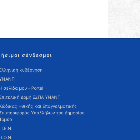
ρήσιμοι σύνδεσμοι
Ελληνική κυβέρνηση
ΥΝΑΝΠ
Η σελίδα μου - Portal
Επιτελική Δομή ΕΣΠΑ ΥΝΑΝΠ
Κώδικας Ηθικής και Επαγγελματικής
Συμπεριφοράς Υπαλλήλων του Δημοσίου
Τομέα
Ι.Ι.Ε.Ν.
Π.Ο.Ν.