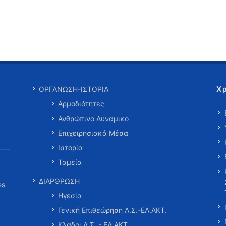
Χ
ΟΡΓΑΝΩΣΗ-ΙΣΤΟΡΙΑ
Αρμοδιότητες
Ανθρώπινο Δυναμικό
Επιχειρησιακά Μέσα
Ιστορία
Ταμεία
ΔΙΑΡΘΡΩΣΗ
es
Ηγεσία
Γενική Επιθεώρηση Λ.Σ.-ΕΛ.ΑΚΤ.
Κλάδοι Λ.Σ. - ΕΛ.ΑΚΤ.