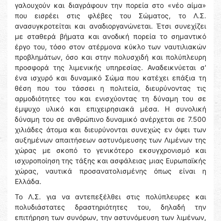
γαλουχούν και διαγράφουν την πορεία στο «νέο αίμα»
που εισρέει στις φλέβες του Σώματος, το Λ.Σ.
ανασυγκροτείται και αναδιοργανώνεται. Έτσι συνεχίζει
με σταθερά βήματα και ανοδική πορεία το σημαντικό
έργο του, τόσο στον ατέρμονα κύκλο των ναυτιλιακών
προβλημάτων, όσο και στην πολυσχιδή και πολύπλευρη
προσφορά της λιμενικής υπηρεσίας. Αναδεικνύεται σ'
ένα ισχυρό και δυναμικό Σώμα που κατέχει επάξια τη
θέση που του τάσσει η πολιτεία, διευρύνοντας τις
αρμοδιότητες του και ενισχύοντας τη δύναμη του σε
έμψυχο υλικό και επιχειρησιακά μέσα. Η συνολική
δύναμη του σε ανθρώπινο δυναμικό ανέρχεται σε 7.500
χιλιάδες άτομα και διευρύνονται συνεχώς εν όψει των
αυξημένων απαιτήσεων αστυνόμευσης των Λιμένων της
χώρας με σκοπό το γενικότερο εκσυγχρονισμό και
ισχυροποίηση της τάξης και ασφάλειας μιας Ευρωπαϊκής
χώρας, ναυτικά προσανατολισμένης όπως είναι η
Ελλάδα.
Το Λ.Σ. για να αντεπεξέλθει στις πολύπλευρες και
πολυδιάστατες δραστηριότητες του, δηλαδή την
επιτήρηση των συνόρων, την αστυνόμευση των λιμένων,