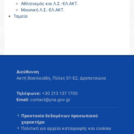
Αθλητισμός και Λ.Σ.-ΕΛ.ΑΚΤ.
Μουσική Λ.Σ.-ΕΛ.ΑΚΤ.
Ταμεία
Διεύθυνση
Ακτή Βασιλειάδη, Πύλες Ε1-Ε2, Δραπετσώνα
Τηλέφωνο:
+30 213 137 1700
Email:
contact@yna.gov.gr
Προστασία δεδομένων προσωπικού
χαρακτήρα
Πολιτική για αρχεία καταγραφής και cookies