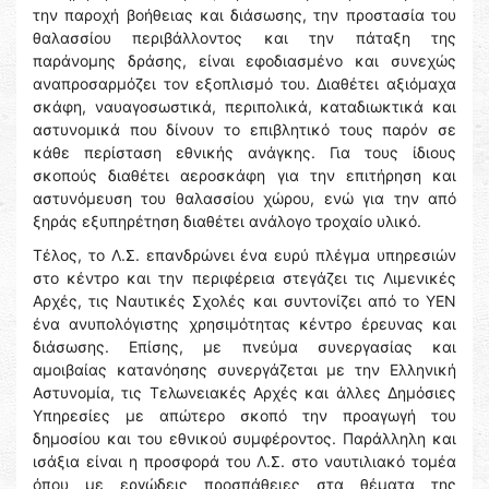
την παροχή βοήθειας και διάσωσης, την προστασία του
θαλασσίου περιβάλλοντος και την πάταξη της
παράνομης δράσης, είναι εφοδιασμένο και συνεχώς
αναπροσαρμόζει τον εξοπλισμό του. Διαθέτει αξιόμαχα
σκάφη, ναυαγοσωστικά, περιπολικά, καταδιωκτικά και
αστυνομικά που δίνουν το επιβλητικό τους παρόν σε
κάθε περίσταση εθνικής ανάγκης. Για τους ίδιους
σκοπούς διαθέτει αεροσκάφη για την επιτήρηση και
αστυνόμευση του θαλασσίου χώρου, ενώ για την από
ξηράς εξυπηρέτηση διαθέτει ανάλογο τροχαίο υλικό.
Τέλος, το Λ.Σ. επανδρώνει ένα ευρύ πλέγμα υπηρεσιών
στο κέντρο και την περιφέρεια στεγάζει τις Λιμενικές
Αρχές, τις Ναυτικές Σχολές και συντονίζει από το ΥΕΝ
ένα ανυπολόγιστης χρησιμότητας κέντρο έρευνας και
διάσωσης. Επίσης, με πνεύμα συνεργασίας και
αμοιβαίας κατανόησης συνεργάζεται με την Ελληνική
Αστυνομία, τις Τελωνειακές Αρχές και άλλες Δημόσιες
Υπηρεσίες με απώτερο σκοπό την προαγωγή του
δημοσίου και του εθνικού συμφέροντος. Παράλληλη και
ισάξια είναι η προσφορά του Λ.Σ. στο ναυτιλιακό τομέα
όπου με εργώδεις προσπάθειες στα θέματα της