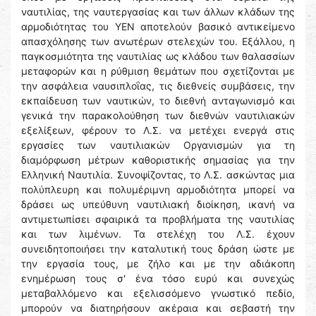
ναυτιλίας, της ναυτεργασίας και των άλλων κλάδων της
αρμοδιότητας του ΥΕΝ αποτελούν βασικό αντικείμενο
απασχόλησης των ανωτέρων στελεχών του. Εξάλλου, η
παγκοσμιότητα της ναυτιλίας ως κλάδου των θαλασσίων
μεταφορών και η ρύθμιση θεμάτων που σχετίζονται με
την ασφάλεια ναυσιπλοΐας, τις διεθνείς συμβάσεις, την
εκπαίδευση των ναυτικών, το διεθνή ανταγωνισμό και
γενικά την παρακολούθηση των διεθνών ναυτιλιακών
εξελίξεων, φέρουν το Λ.Σ. να μετέχει ενεργά στις
εργασίες των ναυτιλιακών Οργανισμών για τη
διαμόρφωση μέτρων καθοριστικής σημασίας για την
Ελληνική Ναυτιλία. Συνοψίζοντας, το Λ.Σ. ασκώντας μια
πολύπλευρη και πολυμέριμνη αρμοδιότητα μπορεί να
δράσει ως υπεύθυνη ναυτιλιακή διοίκηση, ικανή να
αντιμετωπίσει σφαιρικά τα προβλήματα της ναυτιλίας
και των λιμένων. Τα στελέχη του Λ.Σ. έχουν
συνειδητοποιήσει την καταλυτική τους δράση ώστε με
την εργασία τους, με ζήλο και με την αδιάκοπη
ενημέρωση τους σ' ένα τόσο ευρύ και συνεχώς
μεταβαλλόμενο και εξελισσόμενο γνωστικό πεδίο,
μπορούν να διατηρήσουν ακέραια και σεβαστή την