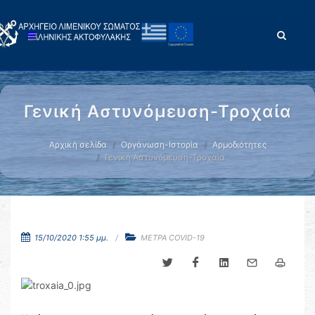
Γενική Αστυνόμευση-Τροχαία
Αρχική σελίδα
Οργάνωση-Ιστορία
Αρμοδιότητες
Γενική Αστυνόμευση-Τροχαία
15/10/2020 1:55 μμ.
ΜΕΤΡΑ COVID-19