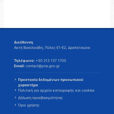
Διεύθυνση
Ακτή Βασιλειάδη, Πύλες Ε1-Ε2, Δραπετσώνα
Τηλέφωνο:
+30 213 137 1700
Email:
contact@yna.gov.gr
Προστασία δεδομένων προσωπικού
χαρακτήρα
Πολιτική για αρχεία καταγραφής και cookies
Δήλωση προσβασιμότητας
Όροι χρήσης