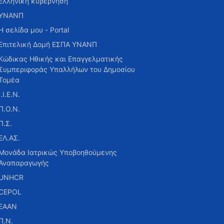
Ελληνική κυβέρνηση
ΥΝΑΝΠ
Η σελίδα μου - Portal
Επιτελική Δομή ΕΣΠΑ ΥΝΑΝΠ
Κώδικας Ηθικής και Επαγγελματικής
Συμπεριφοράς Υπαλλήλων του Δημοσίου
Τομέα
Ι.Ι.Ε.Ν.
Π.Ο.Ν.
Π.Σ.
ΕΛ.ΑΣ.
Μονάδα Ιατρικώς Υποβοηθούμενης
Αναπαραγωγής
UNHCR
CEPOL
ΕΑΑΝ
Π.Ν.