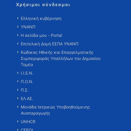
Χρήσιμοι σύνδεσμοι
Ελληνική κυβέρνηση
ΥΝΑΝΠ
Η σελίδα μου - Portal
Επιτελική Δομή ΕΣΠΑ ΥΝΑΝΠ
Κώδικας Ηθικής και Επαγγελματικής
Συμπεριφοράς Υπαλλήλων του Δημοσίου
Τομέα
Ι.Ι.Ε.Ν.
Π.Ο.Ν.
Π.Σ.
ΕΛ.ΑΣ.
Μονάδα Ιατρικώς Υποβοηθούμενης
Αναπαραγωγής
UNHCR
CEPOL