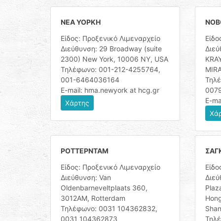
ΝΕΑ ΥΟΡΚΗ
ΝΟΒ
Είδος: Προξενικό Λιμεναρχείο
Είδο
Διεύθυνση: 29 Broadway (suite
Διε
2300) New York, 10006 NY, USA
KRA
Τηλέφωνο: 001-212-4255764,
MIRA
001-6464036164
Τηλ
E-mail: hma.newyork at hcg.gr
007
E-ma
Χάρτης
Χά
ΡΟΤΤΕΡΝΤΑΜ
ΣΑΓ
Είδος: Προξενικό Λιμεναρχείο
Είδο
Διεύθυνση: Van
Διεύ
Oldenbarneveltplaats 360,
Plaz
3012AM, Rotterdam
Hong
Τηλέφωνο: 0031 104362832,
Shan
0031 104362873
Τηλ