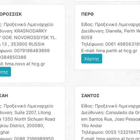
ΟΡΟΣΣΙΣΚ
ΠΕΡΘ
ς: Προξενικό Λιμεναρχείο
Είδος: Προξενικό Λιμεναρχε
ύθυνση: KRASNODARKY
Διεύθυνση: Dianella, Perth 
Y GOR. NOVOROSSIYSK YL.
6059
 13 , 353900 RUSSIA
Τηλέφωνο: 0061 49856316
έφωνο: 0079186483899
E-mail: hma.perth at hcg.gr
9384850386
Χάρτης
il: hma.novo at hcg.gr
ρτης
ΚΑΗ
ΣΑΝΤΟΣ
ς: Προξενικό Λιμεναρχείο
Είδος: Προξενικό Λιμεναρχε
θυνση: Suite 2207, Litong
Διεύθυνση: Consulado da Gr
a 1350 North Sichuan Road
em Santos Rua, Joao Pessoa
kou District, 200080,
16ο Andar
ghai
Τηλέφωνο: 0055 13321947
έφωνο: 0086 2166989950
E-mail: hma.santos at hcg.gr