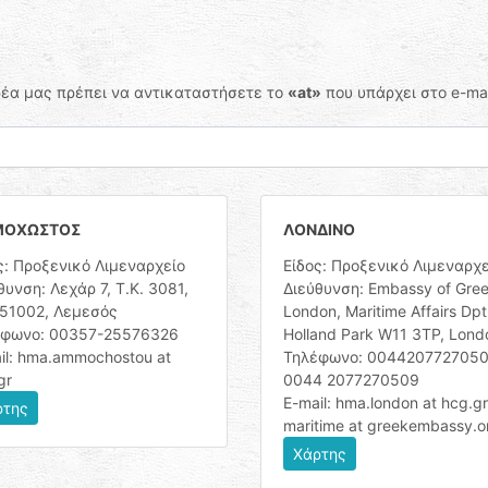
ορέα μας πρέπει να αντικαταστήσετε το
«at»
που υπάρχει στο e-mai
ΟΧΩΣΤΟΣ
ΛΟΝΔΙΝΟ
ς: Προξενικό Λιμεναρχείο
Είδος: Προξενικό Λιμεναρχε
θυνση: Λεχάρ 7, Τ.Κ. 3081,
Διεύθυνση: Embassy of Gree
 51002, Λεμεσός
London, Maritime Affairs Dpt
έφωνο: 00357-25576326
Holland Park W11 3TP, Lond
il: hma.ammochostou at
Τηλέφωνο: 0044207727050
gr
0044 2077270509
E-mail: hma.london at hcg.gr
ρτης
maritime at greekembassy.o
Χάρτης