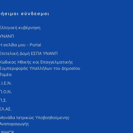
ρήσιμοι σύνδεσμοι
Ελληνική κυβέρνηση
ΥΝΑΝΠ
Η σελίδα μου - Portal
Επιτελική Δομή ΕΣΠΑ ΥΝΑΝΠ
Κώδικας Ηθικής και Επαγγελματικής
Συμπεριφοράς Υπαλλήλων του Δημοσίου
Τομέα
Ι.Ι.Ε.Ν.
Π.Ο.Ν.
Π.Σ.
ΕΛ.ΑΣ.
Μονάδα Ιατρικώς Υποβοηθούμενης
Αναπαραγωγής
UNHCR