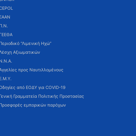
CEPOL
ΕΑΑΝ
Π.Ν.
ΓΕΕΘΑ
Περιοδικό “Λιμενική Ηχώ”
Λέσχη Αξιωματικών
Ν.Ν.Α.
Αγγελίες προς Ναυτιλλομένους
Ε.Μ.Υ.
Οδηγίες από ΕΟΔΥ για COVID-19
Γενική Γραμματεία Πολιτικής Προστασίας
Προσφορές εμπορικών παρόχων