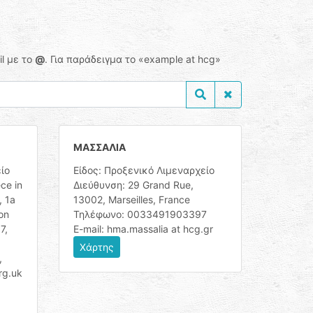
l με το
@
. Για παράδειγμα το «example at hcg»
ΜΑΣΣΑΛΙΑ
ίο
Είδος: Προξενικό Λιμεναρχείο
ce in
Διεύθυνση: 29 Grand Rue,
, 1a
13002, Marseilles, France
on
Τηλέφωνο: 0033491903397
7,
E-mail: hma.massalia at hcg.gr
Χάρτης
,
rg.uk