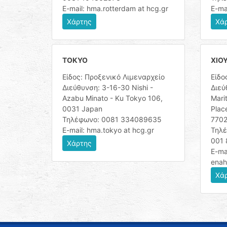
E-mail: hma.rotterdam at hcg.gr
E-ma
Χάρτης
Χά
ΤΟΚΥΟ
ΧΙΟ
Είδος: Προξενικό Λιμεναρχείο
Είδο
Διεύθυνση: 3-16-30 Nishi -
Διεύ
Azabu Minato - Ku Tokyo 106,
Mari
0031 Japan
Plac
Τηλέφωνο: 0081 334089635
770
E-mail: hma.tokyo at hcg.gr
Τηλέ
001 
Χάρτης
E-ma
enah
Χά