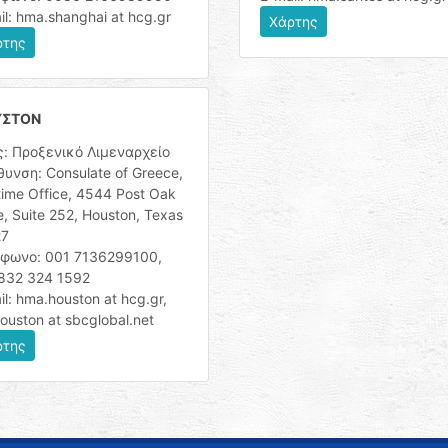
il: hma.shanghai at hcg.gr
Χάρτης
ρτης
ΥΣΤΟΝ
ς: Προξενικό Λιμεναρχείο
θυνση: Consulate of Greece,
time Office, 4544 Post Oak
e, Suite 252, Houston, Texas
27
φωνο: 001 7136299100,
832 324 1592
il: hma.houston at hcg.gr,
ouston at sbcglobal.net
ρτης