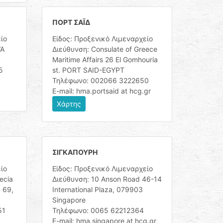
ΠΟΡΤ ΣΑΪΔ
ίο
Είδος: Προξενικό Λιμεναρχείο
WA
Διεύθυνση: Consulate of Greece
Maritime Affairs 26 El Gomhouria
5
st. PORT SAID-EGYPT
Τηλέφωνο: 002066 3222650
E-mail: hma.portsaid at hcg.gr
Χάρτης
ΣΙΓΚΑΠΟΥΡΗ
ίο
Είδος: Προξενικό Λιμεναρχείο
ecia
Διεύθυνση: 10 Anson Road 46-14
 69,
International Plaza, 079903
Singapore
51
Τηλέφωνο: 0065 62212364
E-mail: hma.singapore at hcg.gr,