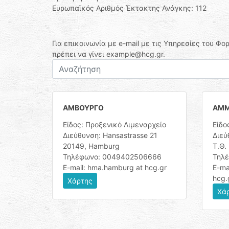
Ευρωπαϊκός Αριθμός Έκτακτης Ανάγκης: 112
Για επικοινωνία με e-mail με τις Υπηρεσίες του Φ
πρέπει να γίνει example@hcg.gr.
Αναζήτηση
ΑΜΒΟΥΡΓΟ
ΑΜΜ
Είδος: Προξενικό Λιμεναρχείο
Είδο
Διεύθυνση: Hansastrasse 21
Διεύ
20149, Hamburg
T.Θ.
Τηλέφωνο: 0049402506666
Τηλ
E-mail: hma.hamburg at hcg.gr
E-ma
hcg.
Χάρτης
Χά