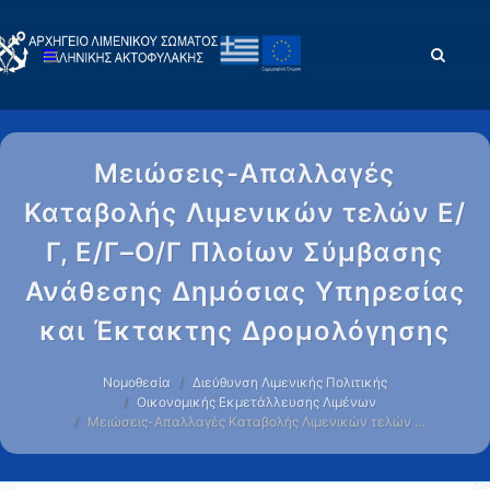
Μειώσεις-Απαλλαγές
Καταβολής Λιμενικών τελών Ε/
Γ, Ε/Γ–Ο/Γ Πλοίων Σύμβασης
Ανάθεσης Δημόσιας Υπηρεσίας
και Έκτακτης Δρομολόγησης
Νομοθεσία
Διεύθυνση Λιμενικής Πολιτικής
Οικονομικής Εκμετάλλευσης Λιμένων
Μειώσεις-Απαλλαγές Καταβολής Λιμενικών τελών …