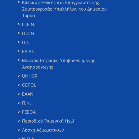
Κώδικας Ηθικής και Επαγγελματικής
Συμπεριφοράς Υπαλλήλων του Δημοσίου
Τομέα
Ι.Ι.Ε.Ν.
Π.Ο.Ν.
Π.Σ.
ΕΛ.ΑΣ.
Μονάδα Ιατρικώς Υποβοηθούμενης
Αναπαραγωγής
UNHCR
CEPOL
ΕΑΑΝ
Π.Ν.
ΓΕΕΘΑ
Περιοδικό “Λιμενική Ηχώ”
Λέσχη Αξιωματικών
Ν.Ν.Α.