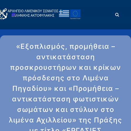
«Εξοπλισμός, προμήθεια –
αντικατάσταση
προσκρουστήρων και κρίκων
πρόσδεσης στο Λιμένα
Πηγαδίου» και «Προμήθεια –
αντικατάσταση φωτιστικών
σωμάτων και στύλων στο
λιμένα Αχιλλείου» της Πράξης
με τίτλο «ΕΡΓΑΣΙΕΣ