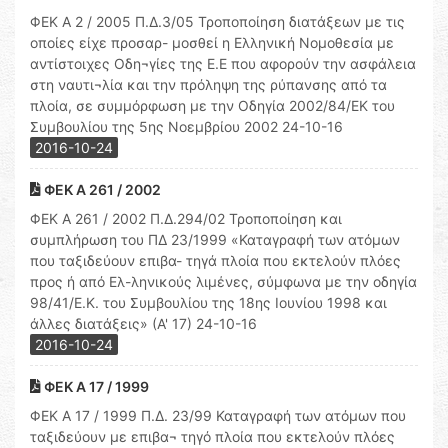
ΦΕΚ Α 2 / 2005 Π.Δ.3/05 Τροποποίηση διατάξεων με τις
οποίες είχε προσαρ- μοσθεί η Ελληνική Νομοθεσία με
αντίστοιχες Οδη¬γίες της Ε.Ε που αφορούν την ασφάλεια
στη ναυτι¬λία και την πρόληψη της ρύπανσης από τα
πλοία, σε συμμόρφωση με την Οδηγία 2002/84/ΕΚ του
Συμβουλίου της 5ης Νοεμβρίου 2002 24-10-16
2016-10-24
ΦΕΚ Α 261 / 2002
ΦΕΚ Α 261 / 2002 Π.Δ.294/02 Τροποποίηση και
συμπλήρωση του ΠΔ 23/1999 «Καταγραφή των ατόμων
που ταξιδεύουν επιβα- τηγά πλοία που εκτελούν πλόες
προς ή από Ελ-ληνικούς λιμένες, σύμφωνα με την οδηγία
98/41/Ε.Κ. του Συμβουλίου της 18ης Ιουνίου 1998 και
άλλες διατάξεις» (Α' 17) 24-10-16
2016-10-24
ΦΕΚ Α 17 / 1999
ΦΕΚ Α 17 / 1999 Π.Δ. 23/99 Καταγραφή των ατόμων που
ταξιδεύουν με επιβα¬ τηγό πλοία που εκτελούν πλόες