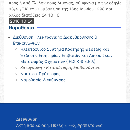
προς ή από Ελ¬ληνικούς Λιμένες, σύμφωνα με την οδηγία
98/41/Ε.Κ. του Συμβουλίου της 18ης Ιουνίου 1998 και
άλλες διατάξεις 24-10-16
2016-10-24
Νομοθεσία
Διεύθυνση Ηλεκτρονικής Διακυβέρνησης &
Επικοινωνιών
Ηλεκτρονικό Σύστημα Κράτησης Θέσεως και
Έκδοσης Εισητηρίων Επιβατών και Αποδείξεων
Μεταφοράς Οχημάτων ( Η.Σ.Κ.Θ.Ε.Ε.Α)
Καταγραφή - Καταμέτρηση Επιβαινόντων
Ναυτικοί Πράκτορες
Νομοθεσία Διεύθυνσης
Διεύθυνση
Ακτή Βασιλειάδη, Πύλες Ε1-Ε2, Δραπετσώνα