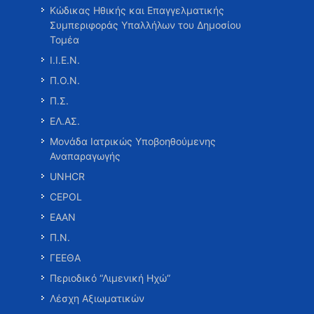
Κώδικας Ηθικής και Επαγγελματικής
Συμπεριφοράς Υπαλλήλων του Δημοσίου
Τομέα
Ι.Ι.Ε.Ν.
Π.Ο.Ν.
Π.Σ.
ΕΛ.ΑΣ.
Μονάδα Ιατρικώς Υποβοηθούμενης
Αναπαραγωγής
UNHCR
CEPOL
ΕΑΑΝ
Π.Ν.
ΓΕΕΘΑ
Περιοδικό “Λιμενική Ηχώ”
Λέσχη Αξιωματικών