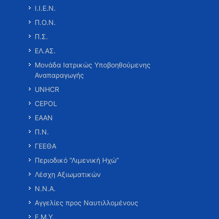
Ι.Ι.Ε.Ν.
Π.Ο.Ν.
Π.Σ.
ΕΛ.ΑΣ.
Μονάδα Ιατρικώς Υποβοηθούμενης
Αναπαραγωγής
UNHCR
CEPOL
ΕΑΑΝ
Π.Ν.
ΓΕΕΘΑ
Περιοδικό “Λιμενική Ηχώ”
Λέσχη Αξιωματικών
Ν.Ν.Α.
Αγγελίες προς Ναυτιλλομένους
Ε.Μ.Υ.