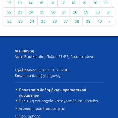
12
13
14
15
16
17
18
19
20
21
22
23
24
25
26
27
28
29
30
31
32
33
34
35
36
37
38
39
40
»
Διεύθυνση
Ακτή Βασιλειάδη, Πύλες Ε1-Ε2, Δραπετσώνα
Τηλέφωνο:
+30 213 137 1700
Email:
contact@yna.gov.gr
Προστασία δεδομένων προσωπικού
χαρακτήρα
Πολιτική για αρχεία καταγραφής και cookies
Δήλωση προσβασιμότητας
Όροι χρήσης