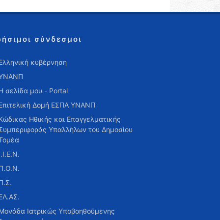
ρήσιμοι σύνδεσμοι
Ελληνική κυβέρνηση
ΥΝΑΝΠ
Η σελίδα μου - Portal
Επιτελική Δομή ΕΣΠΑ ΥΝΑΝΠ
Κώδικας Ηθικής και Επαγγελματικής
Συμπεριφοράς Υπαλλήλων του Δημοσίου
Τομέα
Ι.Ι.Ε.Ν.
Π.Ο.Ν.
Π.Σ.
ΕΛ.ΑΣ.
Μονάδα Ιατρικώς Υποβοηθούμενης