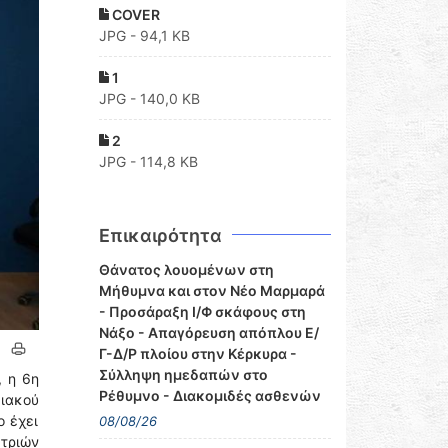
COVER
JPG - 94,1 KB
1
JPG - 140,0 KB
2
JPG - 114,8 KB
Επικαιρότητα
Θάνατος λουομένων στη
Μήθυμνα και στον Νέο Μαρμαρά
- Προσάραξη Ι/Φ σκάφους στη
Νάξο - Απαγόρευση απόπλου Ε/
Γ-Δ/Ρ πλοίου στην Κέρκυρα -
Σύλληψη ημεδαπών στο
, η 6η
Ρέθυμνο - Διακομιδές ασθενών
ειακού
ο έχει
08/08/26
 τριών