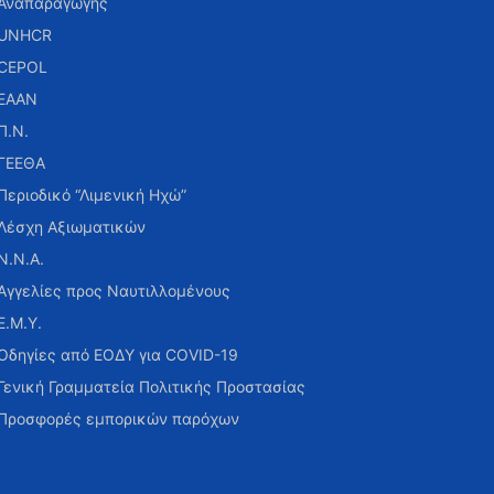
Αναπαραγωγής
UNHCR
CEPOL
ΕΑΑΝ
Π.Ν.
ΓΕΕΘΑ
Περιοδικό “Λιμενική Ηχώ”
Λέσχη Αξιωματικών
Ν.Ν.Α.
Αγγελίες προς Ναυτιλλομένους
Ε.Μ.Υ.
Οδηγίες από ΕΟΔΥ για COVID-19
Γενική Γραμματεία Πολιτικής Προστασίας
Προσφορές εμπορικών παρόχων