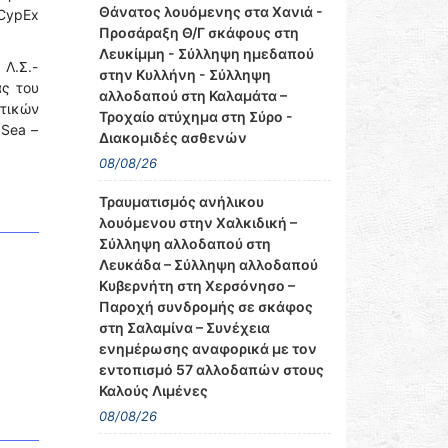
Θάνατος λουόμενης στα Χανιά -
 CypEx
Προσάραξη Θ/Γ σκάφους στη
Λευκίμμη - Σύλληψη ημεδαπού
Λ.Σ.-
στην Κυλλήνη - Σύλληψη
ας του
αλλοδαπού στη Καλαμάτα –
ατικών
Τροχαίο ατύχημα στη Σύρο -
 Sea –
Διακομιδές ασθενών
08/08/26
Τραυματισμός ανήλικου
λουόμενου στην Χαλκιδική –
Σύλληψη αλλοδαπού στη
Λευκάδα – Σύλληψη αλλοδαπού
Κυβερνήτη στη Χερσόνησο –
Παροχή συνδρομής σε σκάφος
στη Σαλαμίνα – Συνέχεια
ενημέρωσης αναφορικά με τον
εντοπισμό 57 αλλοδαπών στους
Καλούς Λιμένες
08/08/26