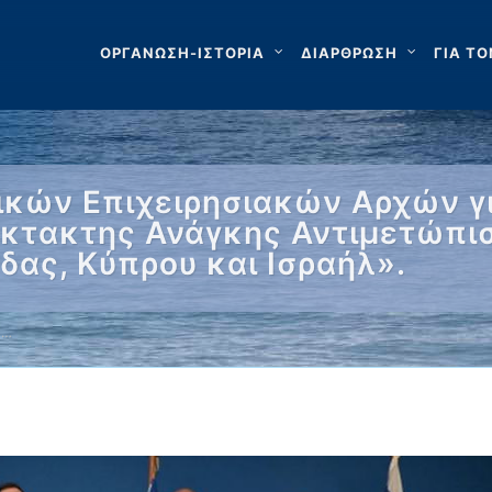
ΟΡΓΑΝΩΣΗ-ΙΣΤΟΡΙΑ
ΔΙΑΡΘΡΩΣΗ
ΓΙΑ ΤΟ
ικών Επιχειρησιακών Αρχών γι
Έκτακτης Ανάγκης Αντιμετώπι
ας, Κύπρου και Ισραήλ».
 …