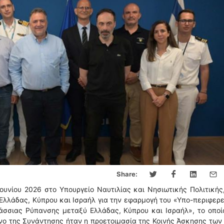
Share:
Ιουνίου 2026 στο Υπουργείο Ναυτιλίας και Νησιωτικής Πολιτικής
λλάδας, Κύπρου και Ισραήλ για την εφαρμογή του «Υπο-περιφερ
σσιας Ρύπανσης μεταξύ Ελλάδας, Κύπρου και Ισραήλ», το οποί
ενο της Συνάντησης ήταν η προετοιμασία της Κοινής Άσκησης των