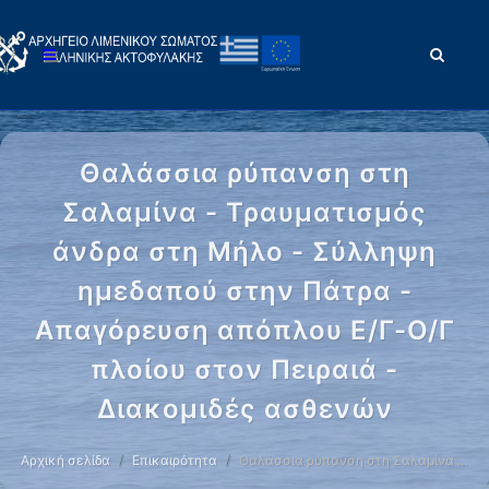
Θαλάσσια ρύπανση στη
Σαλαμίνα - Τραυματισμός
άνδρα στη Μήλο - Σύλληψη
ημεδαπού στην Πάτρα -
Απαγόρευση απόπλου Ε/Γ-Ο/Γ
πλοίου στον Πειραιά -
Διακομιδές ασθενών
Αρχική σελίδα
Επικαιρότητα
Θαλάσσια ρύπανση στη Σαλαμίνα …