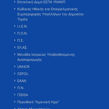
Επιτελική Δομή ΕΣΠΑ ΥΝΑΝΠ
Κώδικας Ηθικής και Επαγγελματικής
Συμπεριφοράς Υπαλλήλων του Δημοσίου
Τομέα
Ι.Ι.Ε.Ν.
Π.Ο.Ν.
Π.Σ.
ΕΛ.ΑΣ.
Μονάδα Ιατρικώς Υποβοηθούμενης
Αναπαραγωγής
UNHCR
CEPOL
ΕΑΑΝ
Π.Ν.
ΓΕΕΘΑ
Περιοδικό “Λιμενική Ηχώ”
Λέσχη Αξιωματικών