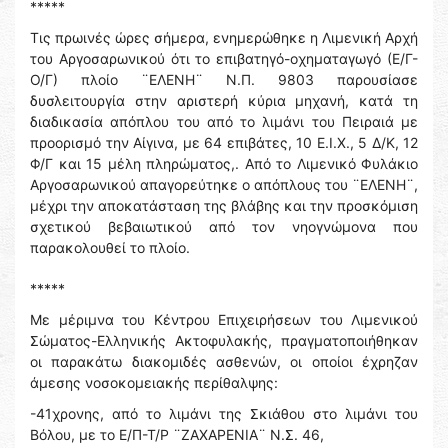
*****
Τις πρωινές ώρες σήμερα, ενημερώθηκε η Λιμενική Αρχή
του Αργοσαρωνικού ότι το επιβατηγό-οχηματαγωγό (Ε/Γ-
Ο/Γ) πλοίο ¨ΕΛΕΝΗ¨ Ν.Π. 9803 παρουσίασε
δυσλειτουργία στην αριστερή κύρια μηχανή, κατά τη
διαδικασία απόπλου του από το λιμάνι του Πειραιά με
προορισμό την Αίγινα, με 64 επιβάτες, 10 Ε.Ι.Χ., 5 Δ/Κ, 12
Φ/Γ και 15 μέλη πληρώματος,. Από το Λιμενικό Φυλάκιο
Αργοσαρωνικού απαγορεύτηκε ο απόπλους του ¨ΕΛΕΝΗ¨,
μέχρι την αποκατάσταση της βλάβης και την προσκόμιση
σχετικού βεβαιωτικού από τον νηογνώμονα που
παρακολουθεί το πλοίο.
*****
Με μέριμνα του Κέντρου Επιχειρήσεων του Λιμενικού
Σώματος-Ελληνικής Ακτοφυλακής, πραγματοποιήθηκαν
οι παρακάτω διακομιδές ασθενών, οι οποίοι έχρηζαν
άμεσης νοσοκομειακής περίθαλψης:
-41χρονης, από το λιμάνι της Σκιάθου στο λιμάνι του
Βόλου, με το Ε/Π-Τ/Ρ ¨ΖΑΧΑΡΕΝΙΑ¨ Ν.Σ. 46,