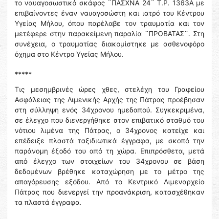
το ναυαγοσωστικό σκάφος ¨ΠΑΣΧΝΑ 24¨ Τ.Ρ. 1363Α με
επιβαίνοντες έναν ναυαγοσώστη και ιατρό του Κέντρου
Υγείας Μήλου, όπου παρέλαβε τον τραυματία και τον
μετέφερε στην παρακείμενη παραλία ¨ΠΡΟΒΑΤΑΣ¨. Στη
συνέχεια, ο τραυματίας διακομίστηκε με ασθενοφόρο
όχημα στο Κέντρο Υγείας Μήλου.
*****
Τις μεσημβρινές ώρες χθες, στελέχη του Γραφείου
Ασφάλειας της Λιμενικής Αρχής της Πάτρας προέβησαν
στη σύλληψη ενός 34χρονου ημεδαπού. Συγκεκριμένα,
σε έλεγχο που διενεργήθηκε στον επιβατικό σταθμό του
νότιου λιμένα της Πάτρας, ο 34χρονος κατείχε και
επέδειξε πλαστά ταξιδιωτικά έγγραφα, με σκοπό την
παράνομη έξοδό του από τη χώρα. Επιπρόσθετα, μετά
από έλεγχο των στοιχείων του 34χρονου σε βάση
δεδομένων βρέθηκε καταχώρηση με το μέτρο της
απαγόρευσης εξόδου. Από το Κεντρικό Λιμεναρχείο
Πάτρας που διενεργεί την προανάκριση, κατασχέθηκαν
τα πλαστά έγγραφα.