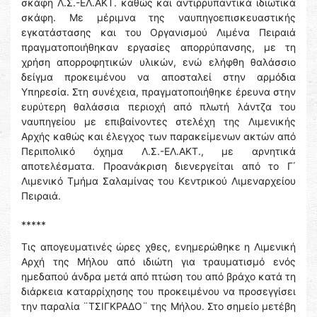
σκάφη Λ.Σ.-ΕΛ.ΑΚΤ. καθώς και αντιρρυπαντικά ιδιωτικά
σκάφη. Με μέριμνα της ναυπηγοεπισκευαστικής
εγκατάστασης και του Οργανισμού Λιμένα Πειραιά
πραγματοποιήθηκαν εργασίες απορρύπανσης, με τη
χρήση απορροφητικών υλικών, ενώ ελήφθη θαλάσσιο
δείγμα προκειμένου να αποσταλεί στην αρμόδια
Υπηρεσία. Στη συνέχεια, πραγματοποιήθηκε έρευνα στην
ευρύτερη θαλάσσια περιοχή από πλωτή λάντζα του
ναυπηγείου με επιβαίνοντες στελέχη της Λιμενικής
Αρχής καθώς και έλεγχος των παρακείμενων ακτών από
Περιπολικό όχημα Λ.Σ.-ΕΛ.ΑΚΤ., με αρνητικά
αποτελέσματα. Προανάκριση διενεργείται από το Γ΄
Λιμενικό Τμήμα Σαλαμίνας του Κεντρικού Λιμεναρχείου
Πειραιά.
*****
Τις απογευματινές ώρες χθες, ενημερώθηκε η Λιμενική
Αρχή της Μήλου από ιδιώτη για τραυματισμό ενός
ημεδαπού άνδρα μετά από πτώση του από βράχο κατά τη
διάρκεια καταρρίχησης του προκειμένου να προσεγγίσει
την παραλία ¨ΤΣΙΓΚΡΑΔΟ¨ της Μήλου. Στο σημείο μετέβη