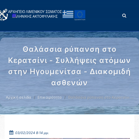
Θαλάσσια ρύπανση στο
Κερατσίνι - Συλλήψεις ατόμων
στην Ηγουμενίτσα - Διακομιδή
ασθενών
Αρχική σελίδα
Επικαιρότητα
Θαλάσσια ρύπανση στο Κερατσίνι …
03/02/2024 8:14 μμ.