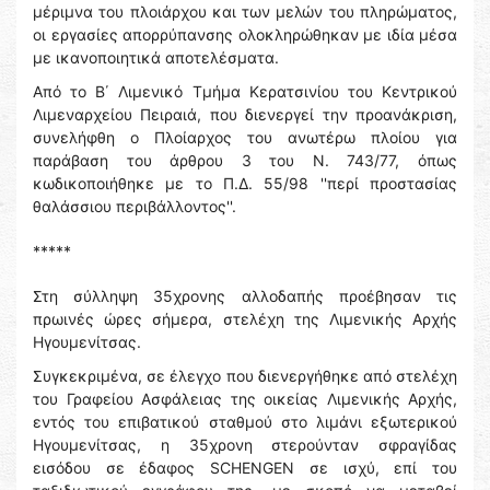
μέριμνα του πλοιάρχου και των μελών του πληρώματος,
οι εργασίες απορρύπανσης ολοκληρώθηκαν με ιδία μέσα
με ικανοποιητικά αποτελέσματα.
Από το Β΄ Λιμενικό Τμήμα Κερατσινίου του Κεντρικού
Λιμεναρχείου Πειραιά, που διενεργεί την προανάκριση,
συνελήφθη ο Πλοίαρχος του ανωτέρω πλοίου για
παράβαση του άρθρου 3 του Ν. 743/77, όπως
κωδικοποιήθηκε με το Π.Δ. 55/98 ''περί προστασίας
θαλάσσιου περιβάλλοντος''.
*****
Στη σύλληψη 35χρονης αλλοδαπής προέβησαν τις
πρωινές ώρες σήμερα, στελέχη της Λιμενικής Αρχής
Ηγουμενίτσας.
Συγκεκριμένα, σε έλεγχο που διενεργήθηκε από στελέχη
του Γραφείου Ασφάλειας της οικείας Λιμενικής Αρχής,
εντός του επιβατικού σταθμού στο λιμάνι εξωτερικού
Ηγουμενίτσας, η 35χρονη στερούνταν σφραγίδας
εισόδου σε έδαφος SCHENGEN σε ισχύ, επί του