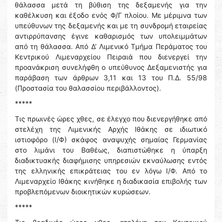
θάλασσα μετά τη βύθιση της δεξαμενής για την
καθέλκυση και έξοδο ενός Φ/Γ πλοίου. Με μέριμνα των
υπεύθυνων της δεξαμενής και με τη συνδρομή εταιρείας
αντιρρύπανσης έγινε καθαρισμός των υπολειμμάτων
από τη θάλασσα. Από Δ’ Λιμενικό Τμήμα Περάματος του
Κεντρικού Λιμεναρχείου Πειραιά που διενεργεί την
προανάκριση συνελήφθη ο υπεύθυνος Δεξαμενιστής για
παράβαση των άρθρων 3,11 και 13 του Π.Δ. 55/98
(Προστασία του θαλασσίου περιβάλλοντος).
*****
Τις πρωινές ώρες χθες, σε έλεγχο που διενεργήθηκε από
στελέχη της Λιμενικής Αρχής Ιθάκης σε ιδιωτικό
ιστιοφόρο (Ι/Φ) σκάφος αναψυχής σημαίας Γερμανίας
στο λιμάνι του Βαθέως, διαπιστώθηκε η ύπαρξη
διαδικτυακής διαφήμισης υπηρεσιών εκναύλωσης εντός
της ελληνικής επικράτειας του εν λόγω Ι/Φ. Από το
Λιμεναρχείο Ιθάκης κινήθηκε η διαδικασία επιβολής των
προβλεπόμενων διοικητικών κυρώσεων.
*****