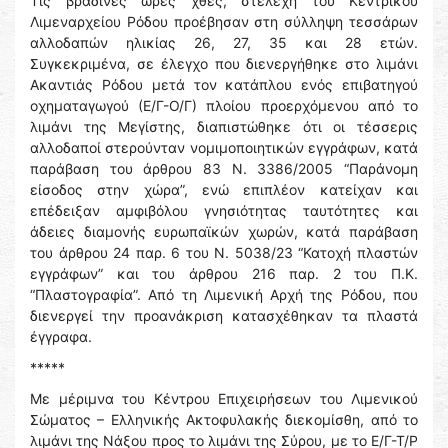
Τις βραδινές ώρες χθες, στελέχη του Κεντρικού
Λιμεναρχείου Ρόδου προέβησαν στη σύλληψη τεσσάρων
αλλοδαπών ηλικίας 26, 27, 35 και 28 ετών.
Συγκεκριμένα, σε έλεγχο που διενεργήθηκε στο λιμάνι
Ακαντιάς Ρόδου μετά τον κατάπλου ενός επιβατηγού
οχηματαγωγού (Ε/Γ-Ο/Γ) πλοίου προερχόμενου από το
λιμάνι της Μεγίστης, διαπιστώθηκε ότι οι τέσσερις
αλλοδαποί στερούνταν νομιμοποιητικών εγγράφων, κατά
παράβαση του άρθρου 83 Ν. 3386/2005 “Παράνομη
είσοδος στην χώρα”, ενώ επιπλέον κατείχαν και
επέδειξαν αμφιβόλου γνησιότητας ταυτότητες και
άδειες διαμονής ευρωπαϊκών χωρών, κατά παράβαση
του άρθρου 24 παρ. 6 του Ν. 5038/23 “Κατοχή πλαστών
εγγράφων” και του άρθρου 216 παρ. 2 του Π.Κ.
“Πλαστογραφία”. Από τη Λιμενική Αρχή της Ρόδου, που
διενεργεί την προανάκριση κατασχέθηκαν τα πλαστά
έγγραφα.
*****
Με μέριμνα του Κέντρου Επιχειρήσεων του Λιμενικού
Σώματος – Ελληνικής Ακτοφυλακής διεκομίσθη, από το
λιμάνι της Νάξου προς το λιμάνι της Σύρου, με το Ε/Γ-Τ/Ρ