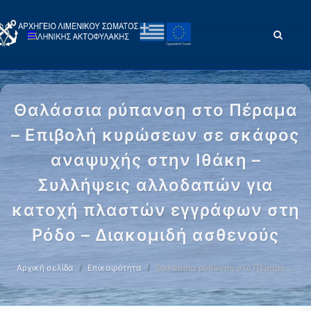
Θαλάσσια ρύπανση στο Πέραμα
– Επιβολή κυρώσεων σε σκάφος
αναψυχής στην Ιθάκη –
Συλλήψεις αλλοδαπών για
κατοχή πλαστών εγγράφων στη
Ρόδο – Διακομιδή ασθενούς
Αρχική σελίδα
Επικαιρότητα
Θαλάσσια ρύπανση στο Πέραμα …