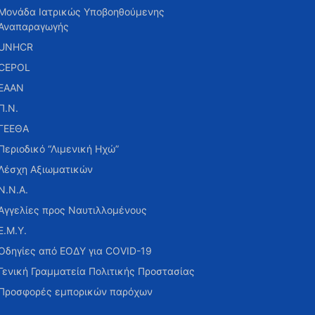
Μονάδα Ιατρικώς Υποβοηθούμενης
Αναπαραγωγής
UNHCR
CEPOL
ΕΑΑΝ
Π.Ν.
ΓΕΕΘΑ
Περιοδικό “Λιμενική Ηχώ”
Λέσχη Αξιωματικών
Ν.Ν.Α.
Αγγελίες προς Ναυτιλλομένους
Ε.Μ.Υ.
Οδηγίες από ΕΟΔΥ για COVID-19
Γενική Γραμματεία Πολιτικής Προστασίας
Προσφορές εμπορικών παρόχων