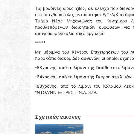
Τις βραδινές ώρες χθες, σε έλεγχο που διενε
οικεία ιχθυόσκαλα, εντοπίστηκε Ε/Π-Α/Κ σκάφος 
Τμήμα Νέας Μηχανιώνας του Κεντρικού Λι
προβλεπόμενων διοικητικών κυρώσεων για
απαγορευμένο αλιευτικό εργαλείο.
*****
Με μέριμνα του Κέντρου Επιχειρήσεων του Λ
παρακάτω διακομιδές ασθενών, οι οποίοι έχρηζ
-88χρονης, από το λιμάνι της Σκιάθου στο λιμάν
-64χρονου, από το λιμάνι της Σκύρου στο λιμά
-88χρονης, από το λιμάνι του Κάλαμου Λευκ
‘’ΝΤΟΛΦΙΝ ΕΞΠΡΕΣ Ι’’ Ν.Λ. 379.
Σχετικές εικόνες