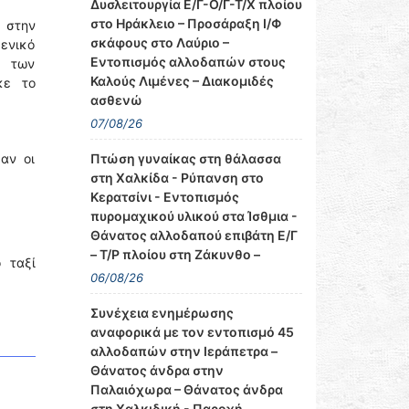
Δυσλειτουργία Ε/Γ-Ο/Γ-Τ/Χ πλοίου
στο Ηράκλειο – Προσάραξη Ι/Φ
ς στην
σκάφους στο Λαύριο –
μενικό
Εντοπισμός αλλοδαπών στους
ς των
Καλούς Λιμένες – Διακομιδές
κε το
ασθενώ
07/08/26
Πτώση γυναίκας στη θάλασσα
αν οι
στη Χαλκίδα - Ρύπανση στο
Κερατσίνι - Εντοπισμός
πυρομαχικού υλικού στα Ίσθμια -
Θάνατος αλλοδαπού επιβάτη Ε/Γ
– Τ/Ρ πλοίου στη Ζάκυνθο –
 ταξί
06/08/26
Συνέχεια ενημέρωσης
αναφορικά με τον εντοπισμό 45
αλλοδαπών στην Ιεράπετρα –
Θάνατος άνδρα στην
Παλαιόχωρα – Θάνατος άνδρα
στη Χαλκιδική - Παροχή