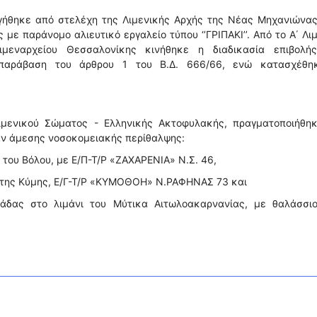
ργήθηκε από στελέχη της Λιμενικής Αρχής της Νέας Μηχανιώνα
με παράνομο αλιευτικό εργαλείο τύπου ‘’ΓΡΙΠΑΚΙ’’. Από το Α΄ Λι
μεναρχείου Θεσσαλονίκης κινήθηκε η διαδικασία επιβολή
 παράβαση του άρθρου 1 του Β.Δ. 666/66, ενώ κατασχέθη
ιμενικού Σώματος - Ελληνικής Ακτοφυλακής, πραγματοποιήθηκ
αν άμεσης νοσοκομειακής περίθαλψης:
ι του Βόλου, με Ε/Π-Τ/Ρ «ΖΑΧΑΡΕΝΙΑ» Ν.Σ. 46,
νι της Κύμης, Ε/Γ-Τ/Ρ «ΚΥΜΟΘΟΗ» Ν.ΡΑΦΗΝΑΣ 73 και
άδας στο λιμάνι του Μύτικα Αιτωλοακαρνανίας, με θαλάσσιο