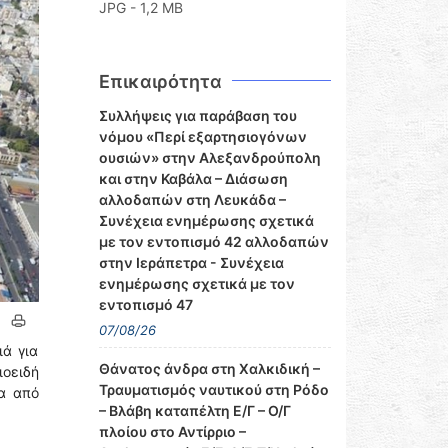
JPG - 1,2 MB
Επικαιρότητα
Συλλήψεις για παράβαση του
νόμου «Περί εξαρτησιογόνων
ουσιών» στην Αλεξανδρούπολη
και στην Καβάλα – Διάσωση
αλλοδαπών στη Λευκάδα –
Συνέχεια ενημέρωσης σχετικά
με τον εντοπισμό 42 αλλοδαπών
στην Ιεράπετρα - Συνέχεια
ενημέρωσης σχετικά με τον
εντοπισμό 47
07/08/26
ιά για
Θάνατος άνδρα στη Χαλκιδική –
οειδή
Τραυματισμός ναυτικού στη Ρόδο
σα από
– Βλάβη καταπέλτη Ε/Γ – Ο/Γ
πλοίου στο Αντίρριο –