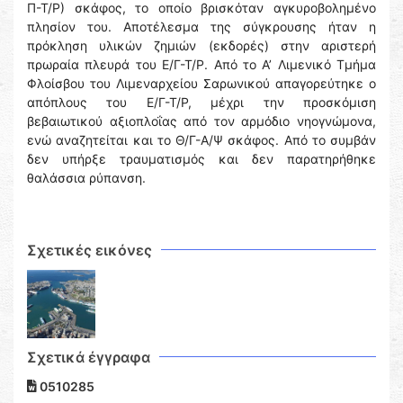
Π-Τ/Ρ) σκάφος, το οποίο βρισκόταν αγκυροβολημένο
πλησίον του. Αποτέλεσμα της σύγκρουσης ήταν η
πρόκληση υλικών ζημιών (εκδορές) στην αριστερή
πρωραία πλευρά του Ε/Γ-Τ/Ρ. Από το Α’ Λιμενικό Τμήμα
Φλοίσβου του Λιμεναρχείου Σαρωνικού απαγορεύτηκε ο
απόπλους του Ε/Γ-Τ/Ρ, μέχρι την προσκόμιση
βεβαιωτικού αξιοπλοΐας από τον αρμόδιο νηογνώμονα,
ενώ αναζητείται και το Θ/Γ-Α/Ψ σκάφος. Από το συμβάν
δεν υπήρξε τραυματισμός και δεν παρατηρήθηκε
θαλάσσια ρύπανση.
Σχετικές εικόνες
Σχετικά έγγραφα
0510285