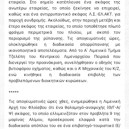
εταιρεία. Στο σημείο κατέπλευσε ένα σκάφος της
ανωτέρω εταιρείας, το οποίο ξεκίνησε να επιχειρεί,
καθώς και ένα αντιρρυπαντικό σκάφος Λ.Σ.-ΕΛ.ΑΚΤ. για
παροχή συνδρομής. Ακολούθως, στην περιοχή μετέβη και
έτερο σκάφος της εταιρείας, το οποίο τοποθέτησε πλωτό
φράγμα περιμετρικά του πλοίου, με σκοπό τον
περιορισμό της ρύπανσης. Τις απογευματινές ώρες,
ολοκληρώθηκε η διαδικασία απορρύπανσης με
ικανοποιητικά αποτελέσματα. Από το Α΄ Λιμενικό Τμήμα
Τζελέπη του Κεντρικού Λιμεναρχείου Πειραιά που
διενεργεί την προανάκριση, συνελήφθησαν ο οδηγός του
βυτιοφόρου οχήματος, καθώς και ο Α’ Μηχανικός του Κ/Ζ,
ενώ κινήθηκε η διαδικασία επιβολής των
προβλεπόμενων διοικητικών κυρώσεων.
*****
Τις απογευματινές ώρες χθες, ενημερώθηκε η Λιμενική
Αρχή του Φλοίσβου ότι ένα θαλαμηγό-αναψυχής (Θ/Γ-Α/
Ψ) σκάφος, το οποίο ελλιμενιζόταν στον προβλήτα 9 της
μαρίνας Αλίμου, προσέκρουσε ελαφριά κατά την
διαδικασία απόπλου του σε ένα επιβατηγό-τουριστικό (Ε/