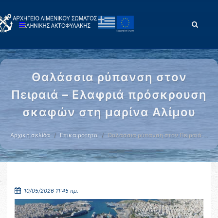
Θαλάσσια ρύπανση στον
Πειραιά – Ελαφριά πρόσκρουση
σκαφών στη μαρίνα Αλίμου
Αρχική σελίδα
Επικαιρότητα
Θαλάσσια ρύπανση στον Πειραιά …
10/05/2026 11:45 πμ.