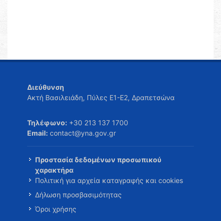
Διεύθυνση
Ακτή Βασιλειάδη, Πύλες Ε1-Ε2, Δραπετσώνα
Τηλέφωνο:
+30 213 137 1700
Email:
contact@yna.gov.gr
Προστασία δεδομένων προσωπικού
χαρακτήρα
Πολιτική για αρχεία καταγραφής και cookies
Δήλωση προσβασιμότητας
Όροι χρήσης