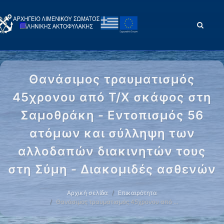
Θανάσιμος τραυματισμός
45χρονου από Τ/Χ σκάφος στη
Σαμοθράκη - Εντοπισμός 56
ατόμων και σύλληψη των
αλλοδαπών διακινητών τους
στη Σύμη - Διακομιδές ασθενών
Αρχική σελίδα
Επικαιρότητα
Θανάσιμος τραυματισμός 45χρονου από …