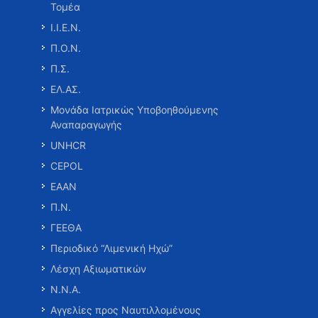
Τομέα
Ι.Ι.Ε.Ν.
Π.Ο.Ν.
Π.Σ.
ΕΛ.ΑΣ.
Μονάδα Ιατρικώς Υποβοηθούμενης
Αναπαραγωγής
UNHCR
CEPOL
ΕΑΑΝ
Π.Ν.
ΓΕΕΘΑ
Περιοδικό “Λιμενική Ηχώ”
Λέσχη Αξιωματικών
Ν.Ν.Α.
Αγγελίες προς Ναυτιλλομένους