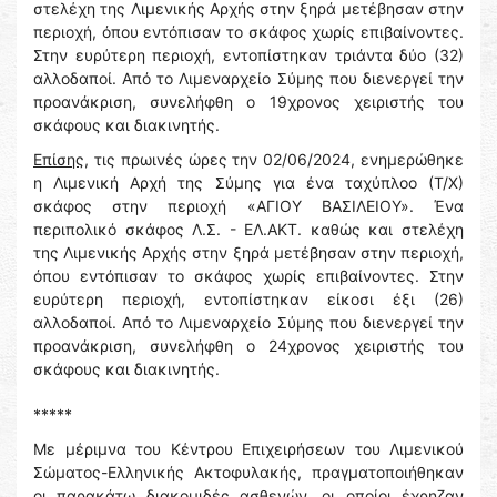
στελέχη της Λιμενικής Αρχής στην ξηρά μετέβησαν στην
περιοχή, όπου εντόπισαν το σκάφος χωρίς επιβαίνοντες.
Στην ευρύτερη περιοχή, εντοπίστηκαν τριάντα δύο (32)
αλλοδαποί. Από το Λιμεναρχείο Σύμης που διενεργεί την
προανάκριση, συνελήφθη ο 19χρονος χειριστής του
σκάφους και διακινητής.
Επίσης,
τις πρωινές ώρες την 02/06/2024, ενημερώθηκε
η Λιμενική Αρχή της Σύμης για ένα ταχύπλοο (Τ/Χ)
σκάφος στην περιοχή «ΑΓΙΟΥ ΒΑΣΙΛΕΙΟΥ». Ένα
περιπολικό σκάφος Λ.Σ. - ΕΛ.ΑΚΤ. καθώς και στελέχη
της Λιμενικής Αρχής στην ξηρά μετέβησαν στην περιοχή,
όπου εντόπισαν το σκάφος χωρίς επιβαίνοντες. Στην
ευρύτερη περιοχή, εντοπίστηκαν είκοσι έξι (26)
αλλοδαποί. Από το Λιμεναρχείο Σύμης που διενεργεί την
προανάκριση, συνελήφθη ο 24χρονος χειριστής του
σκάφους και διακινητής.
*****
Με μέριμνα του Κέντρου Επιχειρήσεων του Λιμενικού
Σώματος-Ελληνικής Ακτοφυλακής, πραγματοποιήθηκαν
οι παρακάτω διακομιδές ασθενών, οι οποίοι έχρηζαν