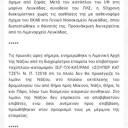
όχημα από ξηράς. Μετά τον κατάπλου του Ι/Φ στη
μαρίνα Λευκάδας συνοδεία του ΠΛΣ, η 50χρονη
διακομίστηκε χωρίς τις αισθήσεις της με ασθενοφόρο
όχημα του ΕΚΑΒ στο Γενικό Νοσοκομείο Λευκάδας, όπου
διαπιστώθηκε ο θάνατός της. Προανάκριση διενεργείται
από το Λιμεναρχείο Λευκάδας.
*****
Τις πρωινές ώρες σήμερα, ενημερώθηκε η Λιμενική Αρχή
της Νάξου από τη διαχειρίστρια εταιρεία του επιβατηγού-
ταχύπλοου-καταμαράν (Ε/Γ-Τ/Χ-ΚΑΤ/ΡΑΝ) «ΣΟΥΠΕΡ ΚΑΤ
ΤΖΕΤ» Ν. Π. 12518 ότι το πλοίο δεν θα προσέγγιζε το
λιμάνι της Νάξου, στο πλαίσιο εκτέλεσης του
δρομολογίου του από Θήρα προς Μύκονο, Νάξο, Θήρα, Ίο
και Πάρο, λόγω των δυσμενών καιρικών συνθηκών. Στο
λιμάνι της Νάξου δεν επρόκειτο να αποβιβαστούν
επιβάτες, ενώ όσοι ανέμεναν προς επιβίβαση,
προωθήθηκαν στον προορισμό τους με μέριμνα της
εταιρείας.
*****