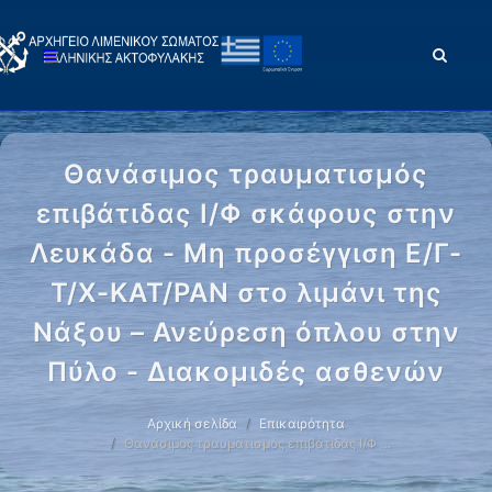
Θανάσιμος τραυματισμός
επιβάτιδας Ι/Φ σκάφους στην
Λευκάδα - Μη προσέγγιση Ε/Γ-
Τ/Χ-ΚΑΤ/ΡΑΝ στο λιμάνι της
Νάξου – Ανεύρεση όπλου στην
Πύλο - Διακομιδές ασθενών
Αρχική σελίδα
Επικαιρότητα
Θανάσιμος τραυματισμός επιβάτιδας Ι/Φ …