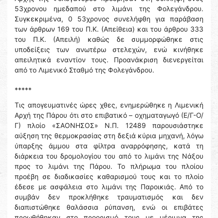
53χρονου ημεδαπού στο λιμάνι της Φολεγάνδρου.
Συγκεκριμένα, 0 53χρονος συνελήφθη για παράβαση
των άρθρων 169 του Π.Κ. (Απείθεια) και του άρθρου 333
του Π.Κ. (Απειλή) καθώς δε συμμορφώθηκε στις
υποδείξεις των ανωτέρω στελεχών, ενώ κινήθηκε
απειλητικά εναντίον τους. Προανάκριση διενεργείται
από το Λιμενικό Σταθμό της Φολεγάνδρου.
*****
Τις απογευματινές ώρες χθες, ενημερώθηκε η Λιμενική
Αρχή της Πάρου ότι στο επιβατικό – οχηματαγωγό (Ε/Γ-Ο/
Γ) πλοίο «ΣΑΟΝΗΣΟΣ» Ν.Π. 12489 παρουσιάστηκε
αύξηση της θερμοκρασίας στη δεξιά κύρια μηχανή, λόγω
ύπαρξης άμμου στα φίλτρα αναρρόφησης, κατά τη
διάρκεια του δρομολογίου του από το λιμάνι της Νάξου
προς το λιμάνι της Πάρου. Το πλήρωμα του πλοίου
προέβη σε διαδικασίες καθαρισμού τους και το πλοίο
έδεσε με ασφάλεια στο λιμάνι της Παροικιάς. Από το
συμβάν δεν προκλήθηκε τραυματισμός και δεν
διαπιστώθηκε θαλάσσια ρύπανση, ενώ οι επιβάτες
προωθήθηκαν στο προορισμό τους με μέριμνα της