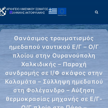
Θανάσιμος τραυματισμός
ημεδαπού ναυτικού Ε/Γ – Ο/Γ
πλοίου στην Ουρανούπολη
Χαλκιδικής – Παροχή
συνδρομής σε Ι/Φ σκάφος στην
Καλαμάτα – Σύλληψη ημεδαπού
στη Φολέγανδρο – Αύξηση
θερμοκρασίας μηχανής σε Ε/Γ-
Ο/Γ πλοίο στη Πάρο –