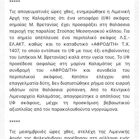
*****
Τις απογευματινές ώρες χθες, ενημερώθηκε η Λιμενική
Αρχή της Καλαμάτας ότι ένα ιστιοφόρο (Ι/Φ) σκάφος
σημαίας Μ. Βρετανίας έχει προσαράξει στη θαλάσσια
περιοχή της παραλίας Στούπας Μεσσηνιακού κόλπου. Για
το σημείο απέπλευσε ένα περιπολικό σκάφος Λ.Σ.-
ΕΛ.ΑΚΤ. καθώς και το καταδυτικό «ΑΦΡΟΔΙΤΗ» Τ.Χ.
1407, το οποίο εντόπισε το Ι/Φ με τους έξι επιβαίνοντες
του (υπήκοοι Μ. Βρετανίας) καλά στην υγεία τους. Το Ι/Φ
προσέδεσε ασφαλώς στη μαρίνα Καλαμάτας με τη
συνδρομή του «ΑΦΡΟΔΙΤΗ» και συνοδεία του
περιπολικού σκάφους. Κατόπιν ελέγχου από
επαγγελματία δύτη, δεν διαπιστώθηκε ρήγμα ούτε εισροή
υδάτων ούτε θαλάσσια ρύπανση. Από το Κεντρικό
Λιμεναρχείο Καλαμάτας, απαγορεύτηκε ο απόπλους του
Ι/Φ σκάφους, μέχρι τη προσκόμιση βεβαιωτικού
αξιοπλοΐας από τον παρακολουθούντα νηογνώμονα.
*****
Τις μεσημβρινές ώρες χθες, στελέχη της Λιμενικής
Αρχής της Φολεγάνδρου προέβησαν στη σύλληψη ενός