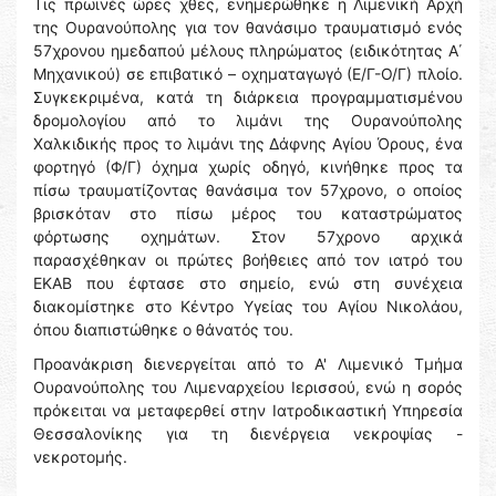
Τις πρωινές ώρες χθες, ενημερώθηκε η Λιμενική Αρχή
της Ουρανούπολης για τον θανάσιμο τραυματισμό ενός
57χρονου ημεδαπού μέλους πληρώματος (ειδικότητας Α΄
Μηχανικού) σε επιβατικό – οχηματαγωγό (Ε/Γ-Ο/Γ) πλοίο.
Συγκεκριμένα, κατά τη διάρκεια προγραμματισμένου
δρομολογίου από το λιμάνι της Ουρανούπολης
Χαλκιδικής προς το λιμάνι της Δάφνης Αγίου Όρους, ένα
φορτηγό (Φ/Γ) όχημα χωρίς οδηγό, κινήθηκε προς τα
πίσω τραυματίζοντας θανάσιμα τον 57χρονο, ο οποίος
βρισκόταν στο πίσω μέρος του καταστρώματος
φόρτωσης οχημάτων. Στον 57χρονο αρχικά
παρασχέθηκαν οι πρώτες βοήθειες από τον ιατρό του
ΕΚΑΒ που έφτασε στο σημείο, ενώ στη συνέχεια
διακομίστηκε στο Κέντρο Υγείας του Αγίου Νικολάου,
όπου διαπιστώθηκε ο θάνατός του.
Προανάκριση διενεργείται από το Α' Λιμενικό Τμήμα
Ουρανούπολης του Λιμεναρχείου Ιερισσού, ενώ η σορός
πρόκειται να μεταφερθεί στην Ιατροδικαστική Υπηρεσία
Θεσσαλονίκης για τη διενέργεια νεκροψίας -
νεκροτομής.