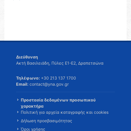
Διεύθυνση
Ακτή Βασιλειάδη, Πύλες Ε1-Ε2, Δραπετσώνα
Τηλέφωνο:
+30 213 137 1700
Email:
contact@yna.gov.gr
Προστασία δεδομένων προσωπικού
χαρακτήρα
Πολιτική για αρχεία καταγραφής και cookies
Δήλωση προσβασιμότητας
Όροι χρήσης