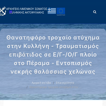
Θανατηφόρο τροχαίο ατύχημα
στην Κυλλήνη - Τραυματισμός
επιβάτιδος σε Ε/Γ-/O/Γ πλοίο
στο Πέραμα - Εντοπισμός
νεκρής θαλάσσιας χελώνας
Αρχική σελίδα
Επικαιρότητα
Θανατηφόρο τροχαίο ατύχημα στην …