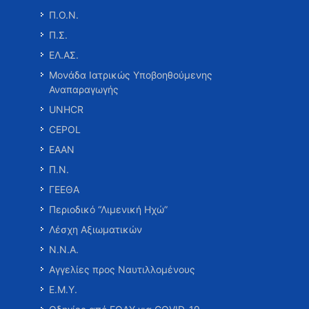
Π.Ο.Ν.
Π.Σ.
ΕΛ.ΑΣ.
Μονάδα Ιατρικώς Υποβοηθούμενης
Αναπαραγωγής
UNHCR
CEPOL
ΕΑΑΝ
Π.Ν.
ΓΕΕΘΑ
Περιοδικό “Λιμενική Ηχώ”
Λέσχη Αξιωματικών
Ν.Ν.Α.
Αγγελίες προς Ναυτιλλομένους
Ε.Μ.Υ.