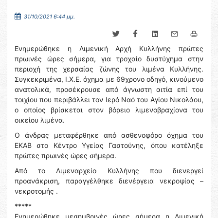
31/10/2021 6:44 μμ.
Ενημερώθηκε η Λιμενική Αρχή Κυλλήνης πρώτες
πρωινές ώρες σήμερα, για τροχαίο δυστύχημα στην
περιοχή της χερσαίας ζώνης του λιμένα Κυλλήνης.
Συγκεκριμένα, Ι.Χ.Ε. όχημα με 69χρονο οδηγό, κινούμενο
ανατολικά, προσέκρουσε από άγνωστη αιτία επί του
τοιχίου που περιβάλλει τον Ιερό Ναό του Αγίου Νικολάου,
ο οποίος βρίσκεται στον βόρειο λιμενοβραχίονα του
οικείου λιμένα.
Ο άνδρας μεταφέρθηκε από ασθενοφόρο όχημα του
ΕΚΑΒ στο Κέντρο Υγείας Γαστούνης, όπου κατέληξε
πρώτες πρωινές ώρες σήμερα.
Από το Λιμεναρχείο Κυλλήνης που διενεργεί
προανάκριση, παραγγέλθηκε διενέργεια νεκροψίας –
νεκροτομής .
*****
Ενημερώθηκε μεσημβρινές ώρες σήμερα η Λιμενική