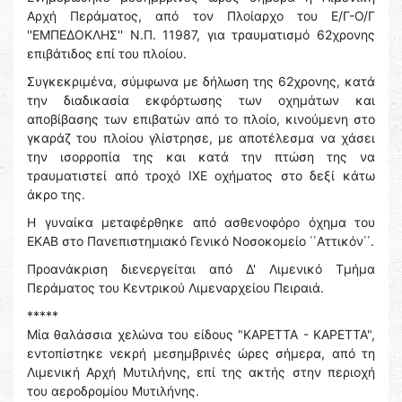
Αρχή Περάματος, από τον Πλοίαρχο του Ε/Γ-Ο/Γ
''ΕΜΠΕΔΟΚΛΗΣ'' Ν.Π. 11987, για τραυματισμό 62χρονης
επιβάτιδος επί του πλοίου.
Συγκεκριμένα, σύμφωνα με δήλωση της 62χρονης, κατά
την διαδικασία εκφόρτωσης των οχημάτων και
αποβίβασης των επιβατών από το πλοίο, κινούμενη στο
γκαράζ του πλοίου γλίστρησε, με αποτέλεσμα να χάσει
την ισορροπία της και κατά την πτώση της να
τραυματιστεί από τροχό ΙΧΕ οχήματος στο δεξί κάτω
άκρο της.
Η γυναίκα μεταφέρθηκε από ασθενοφόρο όχημα του
ΕΚΑΒ στο Πανεπιστημιακό Γενικό Νοσοκομείο ΄΄Αττικόν΄΄.
Προανάκριση διενεργείται από Δ' Λιμενικό Τμήμα
Περάματος του Κεντρικού Λιμεναρχείου Πειραιά.
*****
Μία θαλάσσια χελώνα του είδους "ΚΑΡΕΤΤΑ - ΚΑΡΕΤΤΑ",
εντοπίστηκε νεκρή μεσημβρινές ώρες σήμερα, από τη
Λιμενική Αρχή Μυτιλήνης, επί της ακτής στην περιοχή
του αεροδρομίου Μυτιλήνης.