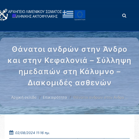
Θάνατοι ανδρών στην Άνδρο
και στην Κεφαλονιά – Σύλληψη
ημεδαπών στη Κάλυμνο –
Διακομιδές ασθενών
Αρχική σελίδα
Επικαιρότητα
Θάνατοι ανδρών στην Άνδρο …
02/08/2024 11:16 πμ.