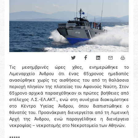
Τις μεσημβρινές ώρες χθες, ενημερώθηκε το
Λιμεναρχείο Άνδρου ότι ένας 65χρονος ημεδαπός
ανασύρθηκε χωρίς τις αισθήσεις του από τη θαλάσσια
περιοχή πλησίον της πλατείας του Αφανούς Ναύτη. Στον
65χρονο αρχικά παρασχέθηκαν οι πρώτες βοήθειες από
στέλεχος Λ.Σ.-ΕΛ.ΑΚΤ., ενώ στη συνέχεια διακομίστηκε
στο Κέντρο Υγείας Άνδρου, όπου διαπιστώθηκε ο
θάνατός του. Προανάκριση διενεργείται από τη Λιμενική
Αρχή της Άνδρου, ενώ παραγγέλθηκε η διενέργεια
νεκροψίας – νεκροτομής στο Νεκροτομείο των Αθηνών.
*****