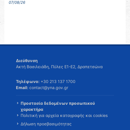
07/08/26
Διεύθυνση
Ακτή Βασιλειάδη, Πύλες Ε1-Ε2, Δραπετσώνα
Τηλέφωνο:
+30 213 137 1700
Email:
contact@yna.gov.gr
Προστασία δεδομένων προσωπικού
χαρακτήρα
Πολιτική για αρχεία καταγραφής και cookies
Δήλωση προσβασιμότητας