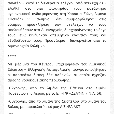
ανωτέρω, κατά τη διενέργεια ελέγχου από στελέχη ΛΣ.-
ΕΛ.ΑΚΤ στο υπό ιδιοκτησίας τους κατάστημα
υγειονομικού ενδιαφέροντος στη Xερσαία Zώνη Λιμένα
«Ποθιάς» ν. Καλύμνου, δεν συμμορφώθηκαν στις
νόμιμες προσκλήσεις των στελεχών να τους
ακολουθήσουν στο Λιμεναρχείο, δυσχεραίνοντας το έργο
τους, ενώ κινήθηκαν απειλητικά εναντίον τους και
εξυβρίζοντας τους. Προανάκριση διενεργείται από το
Λιμεναρχείο Καλύμνου.
*****
Με μέριμνα του Κέντρου Επιχειρήσεων του Λιμενικού
Σώματος – Ελληνικής Ακτοφυλακής πραγματοποιήθηκαν
οι παρακάτω διακομιδές ασθενών, οι οποίοι έχρηζαν
άμεσης νοσοκομειακής περίθαλψης:
-07χρονης, από το λιμάνι της Πάτμου στο λιμάνι
Παρθενίου της Λέρου, με το Ε/Γ-Τ/Ρ «ΔΕΛΦΙΝΙ» Ν.Λ. 56,
-60χρονης, από το λιμάνι της Σκοπέλου στο λιμάνι του
Βόλου, με περιπολικό σκάφος Λ.Σ.-ΕΛ.ΑΚΤ.,