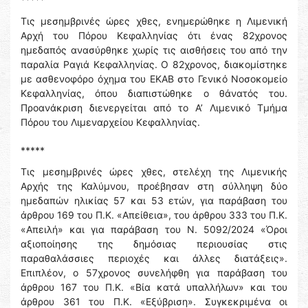
Τις μεσημβρινές ώρες χθες, ενημερώθηκε η Λιμενική
Αρχή του Πόρου Κεφαλληνίας ότι ένας 82χρονος
ημεδαπός ανασύρθηκε χωρίς τις αισθήσεις του από την
παραλία Ραγιά Κεφαλληνίας. Ο 82χρονος, διακομίστηκε
με ασθενοφόρο όχημα του ΕΚΑΒ στο Γενικό Νοσοκομείο
Κεφαλληνίας, όπου διαπιστώθηκε ο θάνατός του.
Προανάκριση διενεργείται από το Α’ Λιμενικό Τμήμα
Πόρου του Λιμεναρχείου Κεφαλληνίας.
*****
Τις μεσημβρινές ώρες χθες, στελέχη της Λιμενικής
Αρχής της Καλύμνου, προέβησαν στη σύλληψη δύο
ημεδαπών ηλικίας 57 και 53 ετών, για παράβαση του
άρθρου 169 του Π.Κ. «Απείθεια», του άρθρου 333 του Π.Κ.
«Απειλή» και για παράβαση του Ν. 5092/2024 «Όροι
αξιοποίησης της δημόσιας περιουσίας στις
παραθαλάσσιες περιοχές και άλλες διατάξεις».
Επιπλέον, ο 57χρονος συνελήφθη για παράβαση του
άρθρου 167 του Π.Κ. «Βία κατά υπαλλήλων» και του
άρθρου 361 του Π.Κ. «Εξύβριση». Συγκεκριμένα οι