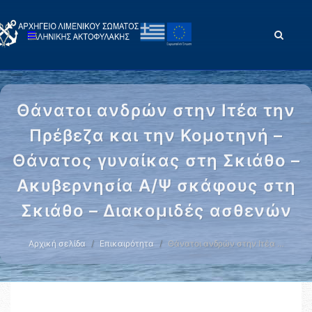
Θάνατοι ανδρών στην Ιτέα την
Πρέβεζα και την Κομοτηνή –
Θάνατος γυναίκας στη Σκιάθο –
Ακυβερνησία Α/Ψ σκάφους στη
Σκιάθο – Διακομιδές ασθενών
Αρχική σελίδα
Επικαιρότητα
Θάνατοι ανδρών στην Ιτέα …