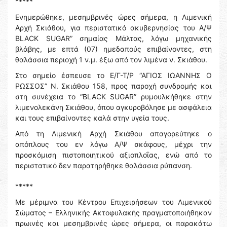
*****
Ενημερώθηκε, μεσημβρινές ώρες σήμερα, η Λιμενική
Αρχή Σκιάθου, για περιστατικό ακυβερνησίας του Α/Ψ
BLACΚ SUGAR” σημαίας Μάλτας, λόγω μηχανικής
βλάβης, με επτά (07) ημεδαπούς επιβαίνοντες, στη
θαλάσσια περιοχή 1 ν.μ. έξω από τον λιμένα ν. Σκιάθου.
Στο σημείο έσπευσε το Ε/Γ-Τ/Ρ “ΑΓΙΟΣ ΙΩΑΝΝΗΣ Ο
ΡΩΣΣΟΣ” Ν. Σκιάθου 158, προς παροχή συνδρομής και
στη συνέχεια το “BLACK SUGAR” ρυμουλκήθηκε στην
λιμενολεκάνη Σκιάθου, όπου αγκυροβόλησε με ασφάλεια
και τους επιβαίνοντες καλά στην υγεία τους.
Από τη Λιμενική Αρχή Σκιάθου απαγορεύτηκε ο
απόπλους του εν λόγω Α/Ψ σκάφους, μέχρι την
προσκόμιση πιστοποιητικού αξιοπλοΐας, ενώ από το
περιστατικό δεν παρατηρήθηκε θαλάσσια ρύπανση.
*****
Με μέριμνα του Κέντρου Επιχειρήσεων του Λιμενικού
Σώματος – Ελληνικής Ακτοφυλακής πραγματοποιήθηκαν
πρωινές και μεσημβρινές ώρες σήμερα, οι παρακάτω