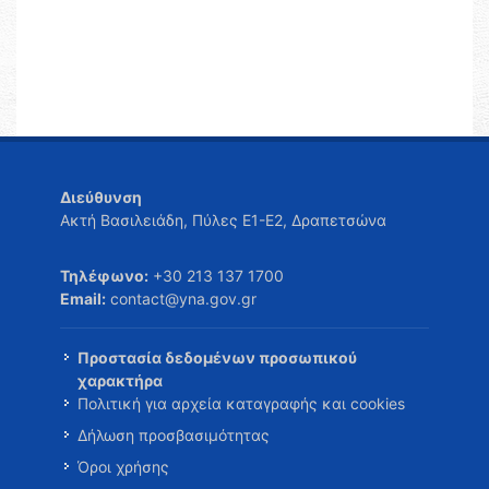
Διεύθυνση
Ακτή Βασιλειάδη, Πύλες Ε1-Ε2, Δραπετσώνα
Τηλέφωνο:
+30 213 137 1700
Email:
contact@yna.gov.gr
Προστασία δεδομένων προσωπικού
χαρακτήρα
Πολιτική για αρχεία καταγραφής και cookies
Δήλωση προσβασιμότητας
Όροι χρήσης