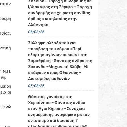
Χαλκίδα– Παροχή συνδρομής σε
κόταν
Ι/Φ σκάφος στη Σέριφο – Παροχή
συνδρομής σε χειριστή σανίδας
νδρομή
όρθιας κωπηλασίας στην
Αλόννησο
06/08/26
σίας,
Σύλληψη αλλοδαπού για
στική
παράβαση του νόμου «Περί
εξαρτησιογόνων ουσιών» στη
Σαμοθράκη– Θάνατος άνδρα στη
Ζάκυνθο –Μηχανική Βλάβη Ι/Φ
' N.Π.
σκάφους στους Οθωνούς –
αθή.
Διακομιδές ασθενών
05/08/26
μικρή
εια οι
Θάνατος γυναίκας στη
Χερσόνησο – Θάνατος άνδρα
υ, ενώ
στον Άγιο Κήρυκο – Συνέχεια
ενημέρωσης αναφορικά με τον
εντοπισμό και διάσωση 7
αλλοδαπών επιβαινόντων Ι/Φ