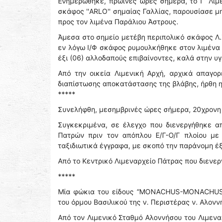
Ενημερώθηκε, πρωινές ώρες σήμερα, το Γ’ Λιμε
σκάφος ''ARLO'' σημαίας Γαλλίας, παρουσίασε μ
προς τον λιμένα Παράλιου Άστρους.
Άμεσα στο σημείο μετέβη περιπολικό σκάφος Λ.Σ
εν λόγω Ι/Φ σκάφος ρυμουλκήθηκε στον λιμένα
έξι (06) αλλοδαπούς επιβαίνοντες, καλά στην υγ
Από την οικεία Λιμενική Αρχή, αρχικά απαγο
διαπίστωσης αποκατάστασης της βλάβης, ήρθη 
*****
Συνελήφθη, μεσημβρινές ώρες σήμερα, 20χρονη 
Συγκεκριμένα, σε έλεγχο που διενεργήθηκε 
Πατρών πριν τον απόπλου Ε/Γ-Ο/Γ πλοίου με
ταξιδιωτικά έγγραφα, με σκοπό την παράνομη έξ
Από το Κεντρικό Λιμεναρχείο Πάτρας που διενε
*****
Μία φώκια του είδους “MONACHUS-MONACHUS” 
του όρμου Βασιλικού της ν. Περιστέρας ν. Αλονν
Από τον Λιμενικό Σταθμό Αλοννήσου του Λιμενα