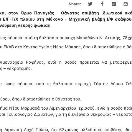
Share:
αι στον Όρμο Παναγιάς - Θάνατος επιβάτη ιδιωτικού σκ
 Ε/Γ-Τ/Χ πλοίου στη Μύκονο - Μηχανική βλάβη Ι/Φ σκάφου
Ανεύρεση νεκρής φώκιας
ρες σήμερα, από τη θαλάσσια περιοχή Μαραθώνα Ν. Αττικής, 78χ
υ ΕΚΑΒ στο Κέντρο Υγείας Νέας Μάκρης, όπου διαπιστώθηκε ο θ
 Λιμεναρχείο Ραφήνας, ενώ η σορός πρόκειται να μεταφερθε
ς – νεκροτομής.
ές ώρες σήμερα, από τη θαλάσσια περιοχή Σάρτης Δήμου Σιθ
ρου, όπου διαπιστώθηκε ο θάνατός του.
Τμήμα Νέου Μαρμαρά του Λιμεναρχείου Ιερισσού, ενώ η σορός πρό
αι Τοξικολογίας Διαβατών, για τη διενέργεια νεκροψίας – νεκροτ
 Λιμενική Αρχή Πύλου, ότι 62χρονος αλλοδαπός επιβάτης ιδιω