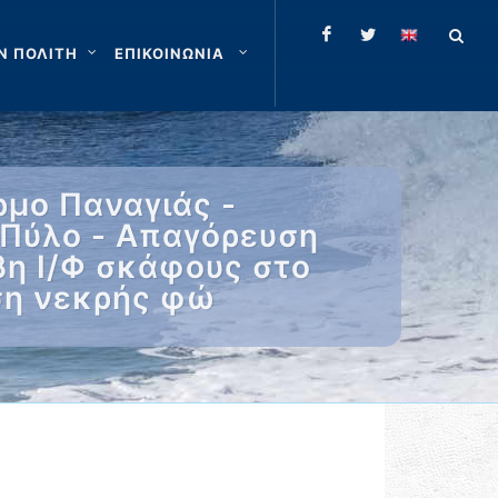
Ν ΠΟΛΙΤΗ
ΕΠΙΚΟΙΝΩΝΙΑ
μο Παναγιάς -
 Πύλο - Απαγόρευση
βη Ι/Φ σκάφους στο
ση νεκρής φώ