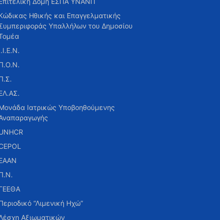
Επιτελική Δομή ΕΣΠΑ ΥΝΑΝΠ
Κώδικας Ηθικής και Επαγγελματικής
Συμπεριφοράς Υπαλλήλων του Δημοσίου
Τομέα
Ι.Ι.Ε.Ν.
Π.Ο.Ν.
Π.Σ.
ΕΛ.ΑΣ.
Μονάδα Ιατρικώς Υποβοηθούμενης
Αναπαραγωγής
UNHCR
CEPOL
ΕΑΑΝ
Π.Ν.
ΓΕΕΘΑ
Περιοδικό “Λιμενική Ηχώ”
Λέσχη Αξιωματικών