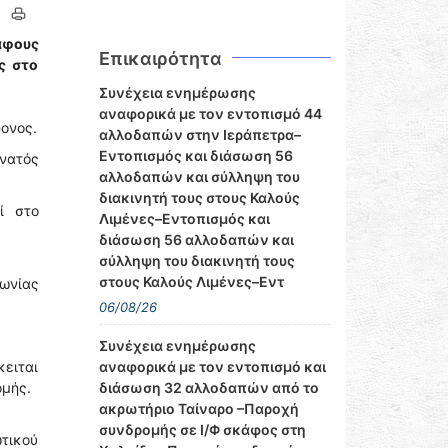
άφους
Επικαιρότητα
ς στο
Συνέχεια ενημέρωσης
αναφορικά με τον εντοπισμό 44
ρονος.
αλλοδαπών στην Ιεράπετρα–
Εντοπισμός και διάσωση 56
άνατός
αλλοδαπών και σύλληψη του
διακινητή τους στους Καλούς
ί στο
Λιμένες–Εντοπισμός και
διάσωση 56 αλλοδαπών και
σύλληψη του διακινητή τους
στους Καλούς Λιμένες–Εντ
ωνίας
06/08/26
Συνέχεια ενημέρωσης
κειται
αναφορικά με τον εντοπισμό και
ομής.
διάσωση 32 αλλοδαπών από το
ακρωτήριο Ταίναρο –Παροχή
συνδρομής σε Ι/Φ σκάφος στη
τικού