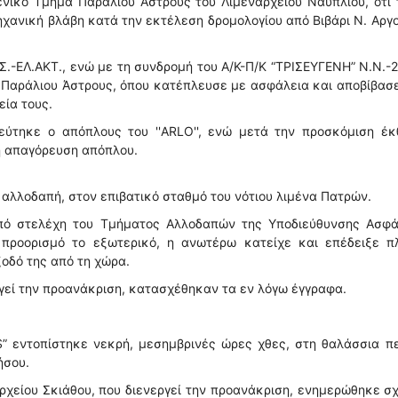
νικό Τμήμα Παράλιου Άστρους του Λιμεναρχείου Ναυπλίου, ότι 
ηχανική βλάβη κατά την εκτέλεση δρομολογίου από Βιβάρι Ν. Αργ
.-ΕΛ.ΑΚΤ., ενώ με τη συνδρομή του Α/Κ-Π/Κ “ΤΡΙΣΕΥΓΕΝΗ” Ν.Ν.-2
 Παράλιου Άστρους, όπου κατέπλευσε με ασφάλεια και αποβίβασ
εία τους.
ρεύτηκε ο απόπλους του ''ARLO'', ενώ μετά την προσκόμιση έκ
η απαγόρευση απόπλου.
αλλοδαπή, στον επιβατικό σταθμό του νότιου λιμένα Πατρών.
από στελέχη του Τμήματος Αλλοδαπών της Υποδιεύθυνσης Ασφά
 προορισμό το εξωτερικό, η ανωτέρω κατείχε και επέδειξε π
οδό της από τη χώρα.
ργεί την προανάκριση, κατασχέθηκαν τα εν λόγω έγγραφα.
εντοπίστηκε νεκρή, μεσημβρινές ώρες χθες, στη θαλάσσια πε
ήσου.
ρχείου Σκιάθου, που διενεργεί την προανάκριση, ενημερώθηκε σ