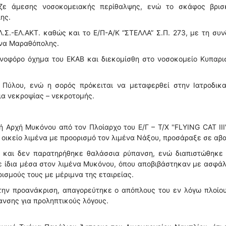
ζε άμεσης νοσοκομειακής περίθαλψης, ενώ το σκάφος βρισ
ης.
.Σ.-ΕΛ.ΑΚΤ. καθώς και το Ε/Π-Α/Κ “ΣΤΕΛΛΑ” Σ.Π. 273, με τη συ
ένα Μαραθόπολης.
νοφόρο όχημα του ΕΚΑΒ και διεκομίσθη στο νοσοκομείο Κυπαρισ
ο Πύλου, ενώ η σορός πρόκειται να μεταφερθεί στην Ιατροδικα
ια νεκροψίας – νεκροτομής.
Αρχή Μυκόνου από τον Πλοίαρχο του Ε/Γ – Τ/Χ ''FLYING CAT III'
ν οικείο λιμένα με προορισμό τον λιμένα Νάξου, προσάραξε σε αβ
 και δεν παρατηρήθηκε θαλάσσια ρύπανση, ενώ διαπιστώθηκε 
ε ίδια μέσα στον λιμένα Μυκόνου, όπου αποβιβάστηκαν με ασφάλ
ισμούς τους με μέριμνα της εταιρείας.
 την προανάκριση, απαγορεύτηκε ο απόπλους του εν λόγω πλοίο
ανσης για προληπτικούς λόγους.