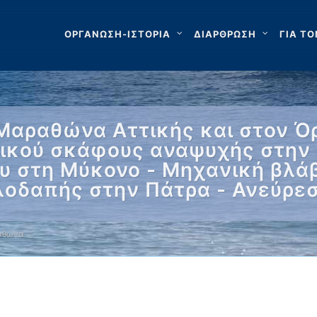
ΟΡΓΑΝΩΣΗ-ΙΣΤΟΡΙΑ
ΔΙΑΡΘΡΩΣΗ
ΓΙΑ ΤΟ
Μαραθώνα Αττικής και στον Όρ
τικού σκάφους αναψυχής στην
υ στη Μύκονο - Μηχανική βλά
λοδαπής στην Πάτρα - Ανεύρε
αθώνα …