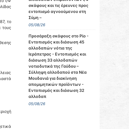
το Ι/Φ
σκάφους και τις έρευνες προς
ολίδας
εντοπισμό αγνοούμενου στη
Σύμη –
87, το
05/08/26
ε τους
Προσάραξη σκάφους στο Ρίο -
Εντοπισμός και διάσωση 45
θεσης
αλλοδαπών νότια της
Ιεράπετρας - Εντοπισμός και
διάσωση 33 αλλοδαπών
νοτιοδυτικά της Γαύδου –
Σύλληψη αλλοδαπού στα Νέα
λειας
Μουδανιά για διακίνηση
λαστά
απομιμητικών προϊόντων -
Εντοπισμός και διάσωση 32
αλλοδαπ
05/08/26
ριοχή
χετικά