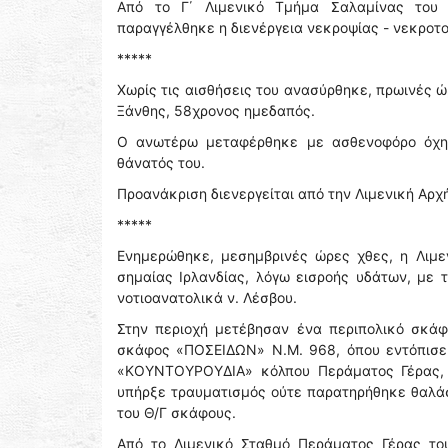
Από το Γ΄ Λιμενικό Τμήμα Σαλαμίνας του Κ
παραγγέλθηκε η διενέργεια νεκροψίας - νεκροτο
*****
Χωρίς τις αισθήσεις του ανασύρθηκε, πρωινές 
Ξάνθης, 58χρονος ημεδαπός.
Ο ανωτέρω μεταφέρθηκε με ασθενοφόρο όχημ
θάνατός του.
Προανάκριση διενεργείται από την Λιμενική Αρχ
*****
Ενημερώθηκε, μεσημβρινές ώρες χθες, η Λιμε
σημαίας Ιρλανδίας, λόγω εισροής υδάτων, με τ
νοτιοανατολικά ν. Λέσβου.
Στην περιοχή μετέβησαν ένα περιπολικό σκάφ
σκάφος «ΠΟΣΕΙΔΩΝ» Ν.Μ. 968, όπου εντόπισε
«ΚΟΥΝΤΟΥΡΟΥΔΙΑ» κόλπου Περάματος Γέρας, μ
υπήρξε τραυματισμός ούτε παρατηρήθηκε θαλά
του Θ/Γ σκάφους.
Από το Λιμενικό Σταθμό Περάματος Γέρας το