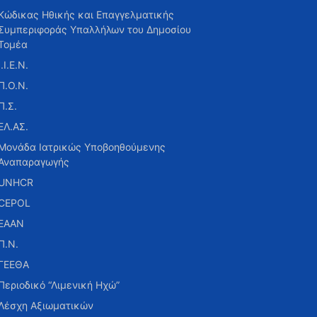
Κώδικας Ηθικής και Επαγγελματικής
Συμπεριφοράς Υπαλλήλων του Δημοσίου
Τομέα
Ι.Ι.Ε.Ν.
Π.Ο.Ν.
Π.Σ.
ΕΛ.ΑΣ.
Μονάδα Ιατρικώς Υποβοηθούμενης
Αναπαραγωγής
UNHCR
CEPOL
ΕΑΑΝ
Π.Ν.
ΓΕΕΘΑ
Περιοδικό “Λιμενική Ηχώ”
Λέσχη Αξιωματικών