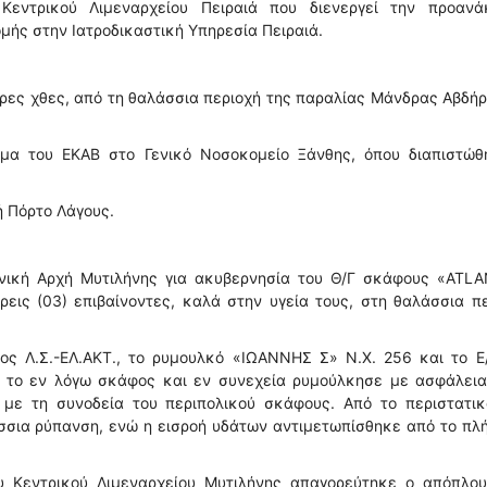
εντρικού Λιμεναρχείου Πειραιά που διενεργεί την προανάκ
μής στην Ιατροδικαστική Υπηρεσία Πειραιά.
ώρες χθες, από τη θαλάσσια περιοχή της παραλίας Μάνδρας Αβδή
α του ΕΚΑΒ στο Γενικό Νοσοκομείο Ξάνθης, όπου διαπιστώθ
ή Πόρτο Λάγους.
νική Αρχή Μυτιλήνης για ακυβερνησία του Θ/Γ σκάφους «ATLA
ρεις (03) επιβαίνοντες, καλά στην υγεία τους, στη θαλάσσια π
ος Λ.Σ.-ΕΛ.ΑΚΤ., το ρυμουλκό «ΙΩΑΝΝΗΣ Σ» Ν.Χ. 256 και το Ε/
 το εν λόγω σκάφος και εν συνεχεία ρυμούλκησε με ασφάλεια
ε τη συνοδεία του περιπολικού σκάφους. Από το περιστατικ
σσια ρύπανση, ενώ η εισροή υδάτων αντιμετωπίσθηκε από το πλ
υ Κεντρικού Λιμεναρχείου Μυτιλήνης απαγορεύτηκε ο απόπλου