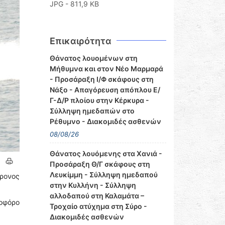
JPG - 811,9 KB
Επικαιρότητα
Θάνατος λουομένων στη
Μήθυμνα και στον Νέο Μαρμαρά
- Προσάραξη Ι/Φ σκάφους στη
Νάξο - Απαγόρευση απόπλου Ε/
Γ-Δ/Ρ πλοίου στην Κέρκυρα -
Σύλληψη ημεδαπών στο
Ρέθυμνο - Διακομιδές ασθενών
08/08/26
Θάνατος λουόμενης στα Χανιά -
Προσάραξη Θ/Γ σκάφους στη
Λευκίμμη - Σύλληψη ημεδαπού
χρονος
στην Κυλλήνη - Σύλληψη
αλλοδαπού στη Καλαμάτα –
οφόρο
Τροχαίο ατύχημα στη Σύρο -
Διακομιδές ασθενών