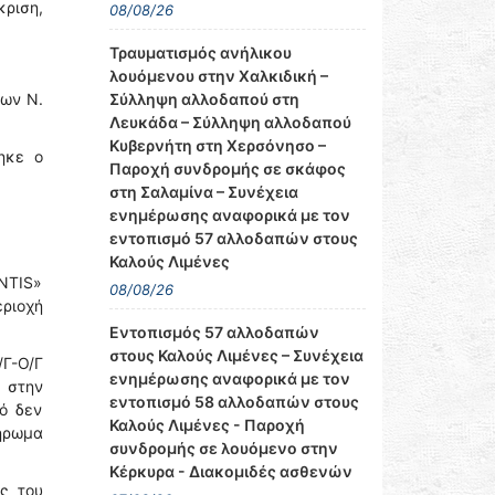
ριση,
08/08/26
Τραυματισμός ανήλικου
λουόμενου στην Χαλκιδική –
Σύλληψη αλλοδαπού στη
ρων Ν.
Λευκάδα – Σύλληψη αλλοδαπού
Κυβερνήτη στη Χερσόνησο –
ηκε ο
Παροχή συνδρομής σε σκάφος
στη Σαλαμίνα – Συνέχεια
ενημέρωσης αναφορικά με τον
εντοπισμό 57 αλλοδαπών στους
Καλούς Λιμένες
NTIS»
08/08/26
εριοχή
Εντοπισμός 57 αλλοδαπών
στους Καλούς Λιμένες – Συνέχεια
Γ-Ο/Γ
ενημέρωσης αναφορικά με τον
 στην
εντοπισμό 58 αλλοδαπών στους
ό δεν
Καλούς Λιμένες - Παροχή
ήρωμα
συνδρομής σε λουόμενο στην
Κέρκυρα - Διακομιδές ασθενών
ς του