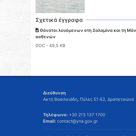
Σχετικά έγγραφα
Θάνατοι λουόμενων στη Σαλαμίνα και τη Μάν
ασθενών
DOC
- 49,5 KB
Διεύθυνση
Ακτή Βασιλειάδη, Πύλες Ε1-Ε2, Δραπετσώνα
Τηλέφωνο:
+30 213 137 1700
Email:
contact@yna.gov.gr