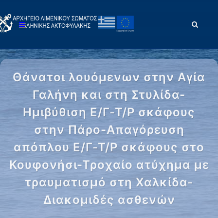
Θάνατοι λουόμενων στην Αγία
Γαλήνη και στη Στυλίδα-
Ημιβύθιση Ε/Γ-Τ/Ρ σκάφους
στην Πάρο-Απαγόρευση
απόπλου Ε/Γ-Τ/Ρ σκάφους στο
Κουφονήσι-Τροχαίο ατύχημα με
τραυματισμό στη Χαλκίδα-
Διακομιδές ασθενών