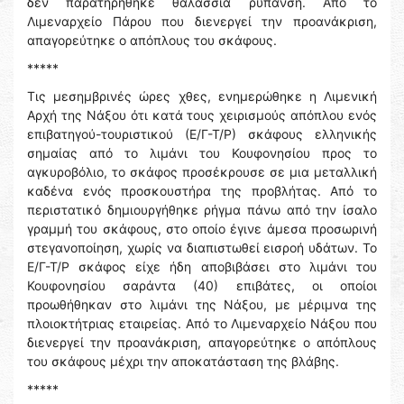
δεν παρατηρήθηκε θαλάσσια ρύπανση. Από το
Λιμεναρχείο Πάρου που διενεργεί την προανάκριση,
απαγορεύτηκε ο απόπλους του σκάφους.
*****
Τις μεσημβρινές ώρες χθες, ενημερώθηκε η Λιμενική
Αρχή της Νάξου ότι κατά τους χειρισμούς απόπλου ενός
επιβατηγού-τουριστικού (Ε/Γ-Τ/Ρ) σκάφους ελληνικής
σημαίας από το λιμάνι του Κουφονησίου προς το
αγκυροβόλιο, το σκάφος προσέκρουσε σε μια μεταλλική
καδένα ενός προσκουστήρα της προβλήτας. Από το
περιστατικό δημιουργήθηκε ρήγμα πάνω από την ίσαλο
γραμμή του σκάφους, στο οποίο έγινε άμεσα προσωρινή
στεγανοποίηση, χωρίς να διαπιστωθεί εισροή υδάτων. Το
Ε/Γ-Τ/Ρ σκάφος είχε ήδη αποβιβάσει στο λιμάνι του
Κουφονησίου σαράντα (40) επιβάτες, οι οποίοι
προωθήθηκαν στο λιμάνι της Νάξου, με μέριμνα της
πλοιοκτήτριας εταιρείας. Από το Λιμεναρχείο Νάξου που
διενεργεί την προανάκριση, απαγορεύτηκε ο απόπλους
του σκάφους μέχρι την αποκατάσταση της βλάβης.
*****