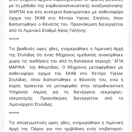
με τη μέθοδο της καρδιοαναπνευστικής αναζωογόνησης
(ΚΑΡΠΑ) και στη συνέχεια διακομίστηκε με ασθενοφόρο
όχημα του ΕΚΑΒ στο Κέντρο Υγείας Σπηλίου, όπου
διαπιστώθηκε ο θάνατός του. Προανάκριση διενεργείται
από το Λιμενικό Σταθμό Αγίας Γαλήνης.
*****
Τις βραδινές ώρες χθες, ενημερώθηκε η Λιμενική Αρχή
της Στυλίδας ότι ένας 66χρονος ημεδαπός ανασύρθηκε
χωρίς τις αισθήσεις του από τη θαλάσσια περιοχή ¨ΑΓΙΑ
ΜΑΡΙΝΑ¨ της Φθιώτιδας. Ο 66χρονος μεταφέρθηκε με
ασθενοφόρο όχημα του ΕΚΑΒ στο Κέντρο Υγείας
Στυλίδας, όπου διαπιστώθηκε ο θάνατός του, ενώ η
σορός πρόκειται να μεταφερθεί στην Ιατροδικαστική
Υπηρεσία Λαμίας για τη διενέργεια νεκροψίας-
νεκροτομής. Προανάκριση διενεργείται από το
Λιμεναρχείο Στυλίδας.
*****
Τις απογευματινές ώρες χθες, ενημερώθηκε η Λιμενική
Αρχή της Πάρου για την ημιβύθιση ενός επιβατηγού-