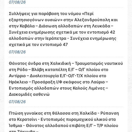
07/08/26
Συλλήψεις για παράβαση του νόμου «Περί
εξαρτησιογόνων ουσιών» στην Αλεξανδρούπολη και
στην Καβάλα – Διάσωση αλλοδαπών στη Λευκάδα –
Συνέχεια ενημέρωσης σχετικά με τον εντοπισμό 42
αλλοδαπών στην Ιεράπετρα - Συνέχεια ενημέρωσης
σχετικά με τον εντοπισμό 47
07/08/26
Θάνατος άνδρα στη Χαλκιδική – Τραυματισμός ναυτικού
στη Ρόδο – Βλάβη καταπέλτη Ε/Γ – Ο/Γ πλοίου στο
Αντίρριο – Δυσλειτουργία Ε/Γ-Ο/Γ-Τ/Χ πλοίου στο
Ηράκλειο – Προσάραξη Ι/Φ σκάφους στο Λαύριο –
Εντοπισμός αλλοδαπών στους Καλούς Λιμένες –
Διακομιδές ασθενώ
07/08/26
Πτώση γυναίκας στη θάλασσα στη Χαλκίδα - Ρύπανση
στο Κερατσίνι - Εντοπισμός πυρομαχικού υλικού στα
Ίσθμια - Θάνατος αλλοδαπού επιβάτη Ε/Γ – Τ/Ρ πλοίου
στη Ζάκυνθο –