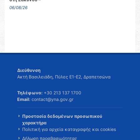
06/08/26
Διεύθυνση
Ακτή Βασιλειάδη, Πύλες Ε1-Ε2, Δραπετσώνα
Τηλέφωνο:
+30 213 137 1700
Email:
contact@yna.gov.gr
Προστασία δεδομένων προσωπικού
χαρακτήρα
Πολιτική για αρχεία καταγραφής και cookies
Δήλωση προσβασιμότητας