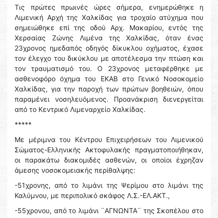
Τις πρώτες πρωινές ώρες σήμερα, ενημερώθηκε η
Λιμενική Αρχή της Χαλκίδας για τροχαίο ατύχημα που
σημειώθηκε επί της οδού Αρχ. Μακαρίου, εντός της
Χερσαίας Ζώνης Λιμένα της Χαλκίδας, όταν ένας
23χρονος ημεδαπός οδηγός δίκυκλου οχήματος, έχασε
τον έλεγχο του δικύκλου με αποτέλεσμα την πτώση και
τον τραυματισμό του. Ο 23χρονος μεταφέρθηκε με
ασθενοφόρο όχημα του ΕΚΑΒ στο Γενικό Νοσοκομείο
Χαλκίδας, για την παροχή των πρώτων βοηθειών, όπου
παραμένει νοσηλευόμενος. Προανάκριση διενεργείται
από το Κεντρικό Λιμεναρχείο Χαλκίδας.
*****
Με μέριμνα του Κέντρου Επιχειρήσεων του Λιμενικού
Σώματος-Ελληνικής Ακτοφυλακής πραγματοποιήθηκαν,
οι παρακάτω διακομιδές ασθενών, οι οποίοι έχρηζαν
άμεσης νοσοκομειακής περίθαλψης:
-51χρονης, από το λιμάνι της Ψερίμου στο λιμάνι της
Καλύμνου, με περιπολικό σκάφος Λ.Σ.-ΕΛ.ΑΚΤ.,
-55χρονου, από το λιμάνι ¨ΑΓΝΩΝΤΑ¨ της Σκοπέλου στο