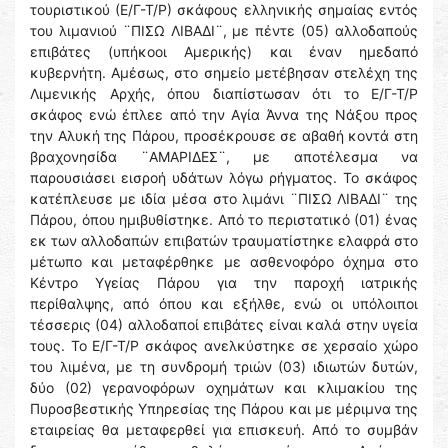
τουριστικού (Ε/Γ-Τ/Ρ) σκάφους ελληνικής σημαίας εντός
του λιμανιού ¨ΠΙΣΩ ΛΙΒΑΔΙ¨, με πέντε (05) αλλοδαπούς
επιβάτες (υπήκοοι Αμερικής) και έναν ημεδαπό
κυβερνήτη. Αμέσως, στο σημείο μετέβησαν στελέχη της
Λιμενικής Αρχής, όπου διαπίστωσαν ότι το Ε/Γ-Τ/Ρ
σκάφος ενώ έπλεε από την Αγία Άννα της Νάξου προς
την Αλυκή της Πάρου, προσέκρουσε σε αβαθή κοντά στη
βραχονησίδα ¨ΑΜΑΡΙΔΕΣ¨, με αποτέλεσμα να
παρουσιάσει εισροή υδάτων λόγω ρήγματος. Το σκάφος
κατέπλευσε με ιδία μέσα στο λιμάνι ¨ΠΙΣΩ ΛΙΒΑΔΙ¨ της
Πάρου, όπου ημιβυθίστηκε. Από το περιστατικό (01) ένας
εκ των αλλοδαπών επιβατών τραυματίστηκε ελαφρά στο
μέτωπο και μεταφέρθηκε με ασθενοφόρο όχημα στο
Κέντρο Υγείας Πάρου για την παροχή ιατρικής
περίθαλψης, από όπου και εξήλθε, ενώ οι υπόλοιποι
τέσσερις (04) αλλοδαποί επιβάτες είναι καλά στην υγεία
τους. Το Ε/Γ-Τ/Ρ σκάφος ανελκύστηκε σε χερσαίο χώρο
του λιμένα, με τη συνδρομή τριών (03) ιδιωτών δυτών,
δύο (02) γερανοφόρων οχημάτων και κλιμακίου της
Πυροσβεστικής Υπηρεσίας της Πάρου και με μέριμνα της
εταιρείας θα μεταφερθεί για επισκευή. Από το συμβάν