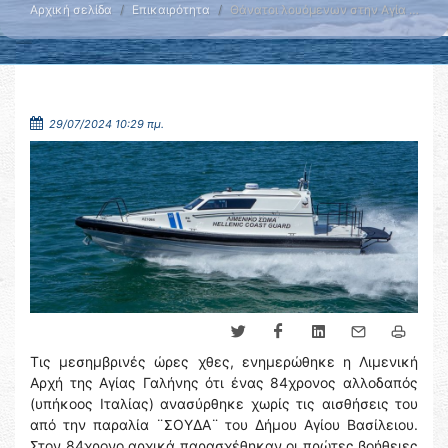
Αρχική σελίδα
Επικαιρότητα
Θάνατοι λουόμενων στην Αγία …
29/07/2024 10:29 πμ.
Τις μεσημβρινές ώρες χθες, ενημερώθηκε η Λιμενική
Αρχή της Αγίας Γαλήνης ότι ένας 84χρονος αλλοδαπός
(υπήκοος Ιταλίας) ανασύρθηκε χωρίς τις αισθήσεις του
από την παραλία ¨ΣΟΥΔΑ¨ του Δήμου Αγίου Βασίλειου.
Στον 84χρονο αρχικά παρασχέθηκαν οι πρώτες βοήθειες