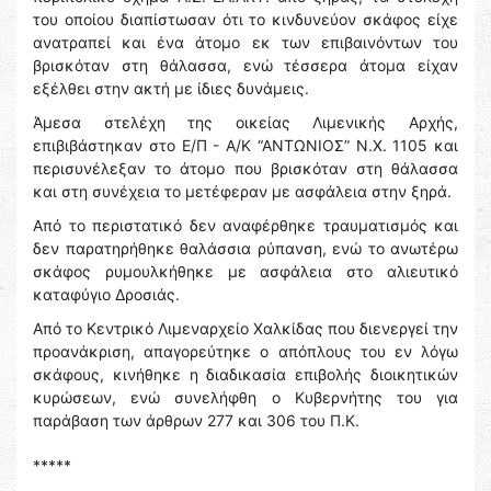
του οποίου διαπίστωσαν ότι το κινδυνεύον σκάφος είχε
ανατραπεί και ένα άτομο εκ των επιβαινόντων του
βρισκόταν στη θάλασσα, ενώ τέσσερα άτομα είχαν
εξέλθει στην ακτή με ίδιες δυνάμεις.
Άμεσα στελέχη της οικείας Λιμενικής Αρχής,
επιβιβάστηκαν στο Ε/Π - Α/Κ “ΑΝΤΩΝΙΟΣ” Ν.Χ. 1105 και
περισυνέλεξαν το άτομο που βρισκόταν στη θάλασσα
και στη συνέχεια το μετέφεραν με ασφάλεια στην ξηρά.
Από το περιστατικό δεν αναφέρθηκε τραυματισμός και
δεν παρατηρήθηκε θαλάσσια ρύπανση, ενώ το ανωτέρω
σκάφος ρυμουλκήθηκε με ασφάλεια στο αλιευτικό
καταφύγιο Δροσιάς.
Από το Κεντρικό Λιμεναρχείο Χαλκίδας που διενεργεί την
προανάκριση, απαγορεύτηκε ο απόπλους του εν λόγω
σκάφους, κινήθηκε η διαδικασία επιβολής διοικητικών
κυρώσεων, ενώ συνελήφθη ο Κυβερνήτης του για
παράβαση των άρθρων 277 και 306 του Π.Κ.
*****