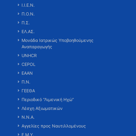
Ι.Ι.Ε.Ν.
Π.Ο.Ν.
Π.Σ.
ΕΛ.ΑΣ.
Μονάδα Ιατρικώς Υποβοηθούμενης
Αναπαραγωγής
UNHCR
CEPOL
ΕΑΑΝ
Π.Ν.
ΓΕΕΘΑ
Περιοδικό “Λιμενική Ηχώ”
Λέσχη Αξιωματικών
Ν.Ν.Α.
Αγγελίες προς Ναυτιλλομένους
Ε.Μ.Υ.