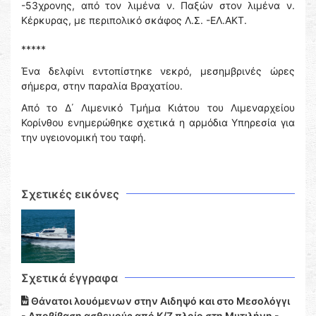
-53χρονης, από τον λιμένα ν. Παξών στον λιμένα ν.
Κέρκυρας, με περιπολικό σκάφος Λ.Σ. -ΕΛ.ΑΚΤ.
*****
Ένα δελφίνι εντοπίστηκε νεκρό, μεσημβρινές ώρες
σήμερα, στην παραλία Βραχατίου.
Από το Δ΄ Λιμενικό Τμήμα Κιάτου του Λιμεναρχείου
Κορίνθου ενημερώθηκε σχετικά η αρμόδια Υπηρεσία για
την υγειονομική του ταφή.
Σχετικές εικόνες
Σχετικά έγγραφα
Θάνατοι λουόμενων στην Αιδηψό και στο Μεσολόγγι
- Αποβίβαση ασθενούς από Κ/Ζ πλοίο στη Μυτιλήνη -