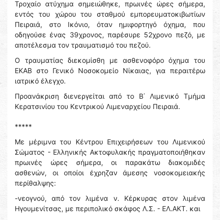
Τροχαίο ατύχημα σημειώθηκε, πρωινές ώρες σήμερα,
εντός του χώρου του σταθμού εμπορευματοκιβωτίων
Πειραιά, στο Ικόνιο, όταν ημιφορτηγό όχημα, που
οδηγούσε ένας 39χρονος, παρέσυρε 52χρονο πεζό, με
αποτέλεσμα τον τραυματισμό του πεζού.
Ο τραυματίας διεκομίσθη με ασθενοφόρο όχημα του
ΕΚΑΒ στο Γενικό Νοσοκομείο Νίκαιας, για περαιτέρω
ιατρικό έλεγχο.
Προανάκριση διενεργείται από το Β΄ Λιμενικό Τμήμα
Κερατσινίου του Κεντρικού Λιμεναρχείου Πειραιά.
*****
Με μέριμνα του Κέντρου Επιχειρήσεων του Λιμενικού
Σώματος - Ελληνικής Ακτοφυλακής πραγματοποιήθηκαν
πρωινές ώρες σήμερα, οι παρακάτω διακομιδές
ασθενών, οι οποίοι έχρηζαν άμεσης νοσοκομειακής
περίθαλψης:
-νεογνού, από τον λιμένα ν. Κέρκυρας στον λιμένα
Ηγουμενίτσας, με περιπολικό σκάφος Λ.Σ. - ΕΛ.ΑΚΤ. και