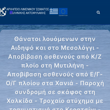
Θάνατοι λουόμενων στην
Αιδηψό και στο Μεσολόγγι -
Αποβίβαση ασθενούς από Κ/Ζ
πλοίο στη Μυτιλήνη -
Αποβίβαση ασθενούς από Ε/Γ-
Ο/Γ πλοίου στα Χανιά - Παροχή
συνδρομή σε σκάφος στη
Χαλκίδα - Τροχαίο ατύχημα με
τραυματισμό στο Κερατσίνι -