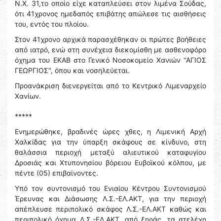
Ν.Χ. 31,το οποίο είχε καταπλεύσει στον λιμένα Σούδας,
ότι 41χρονος ημεδαπός επιβάτης απώλεσε τις αισθήσεις
του, εντός του πλοίου.
Στον 41χρονο αρχικά παρασχέθηκαν οι πρώτες βοήθειες
από ιατρό, ενώ στη συνέχεια διεκομίσθη με ασθενοφόρο
όχημα του ΕΚΑΒ στο Γενικό Νοσοκομείο Χανιών ''ΑΓΙΟΣ
ΓΕΩΡΓΙΟΣ'', όπου και νοσηλεύεται.
Προανάκριση διενεργείται από το Κεντρικό Λιμεναρχείο
Χανίων.
*****
Ενημερώθηκε, βραδινές ώρες χθες, η Λιμενική Αρχή
Χαλκίδας για την ύπαρξη σκάφους σε κίνδυνο, στη
θαλάσσια περιοχή μεταξύ αλιευτικού καταφυγίου
Δροσιάς και Χτυπονησίου βόρειου Ευβοϊκού κόλπου, με
πέντε (05) επιβαίνοντες.
Υπό τον συντονισμό του Ενιαίου Κέντρου Συντονισμού
Έρευνας και Διάσωσης Λ.Σ.-ΕΛ.ΑΚΤ, για την περιοχή
απέπλευσε περιπολικό σκάφος Λ.Σ.-ΕΛ.ΑΚΤ καθώς και
περιπολικό όχημα Λ.Σ.-ΕΛ.ΑΚΤ. από ξηράς, τα στελέχη