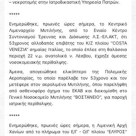
– νεκροτομής στην Ιατροδικαστική Υπηρεσία Πατρών.
*****
Ενημερώθηκε, πρωινές ώρες σήμερα, το Κεντρικό
Λιμεναρχείο Μυτιλήνης, από το Ενιαίο Κέντρο
Συντονισμού Έρευνας και Διάσωσης Λ.Σ.-ΕΛ.ΑΚΤ, ότι
53χρονος αλλοδαπός επιβάτης του Κ/Ζ πλοίου ''COSTA
VENEZIA'' σημαίας Ιταλίας, το οποίο έπλεε στη θαλάσσια
περιοχή 22 ν.μ. ανατολικά ν. Λέσβου, έχρηζε άμεσης
νοσοκομειακής περίθαλψης.
Άμεσα, απογειώθηκε ελικόπτερο της Πολεμικής
Αεροπορίας, το οποίο παρέλαβε τον 53χρονο και τον
μετέφερε στον αερολιμένα Μυτιλήνης, όπου παρελήφθη
από ασθενοφόρο όχημα του ΕΚΑΒ και διεκομίσθη στο
Γενικό Νοσοκομείο Μυτιλήνης "ΒΟΣΤΑΝΕΙΟ", για παροχή
ιατρικής περίθαλψης.
*****
Ενημερώθηκε, πρωινές ώρες σήμερα, η Λιμενική Αρχή
Χανίων από το πλήρωμα του Ε/Γ - Ο/Γ πλοίου ''ΕΛΥΡΟΣ''