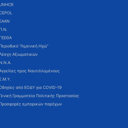
UNHCR
CEPOL
ΕΑΑΝ
Π.Ν.
ΓΕΕΘΑ
Περιοδικό “Λιμενική Ηχώ”
Λέσχη Αξιωματικών
Ν.Ν.Α.
Αγγελίες προς Ναυτιλλομένους
Ε.Μ.Υ.
Οδηγίες από ΕΟΔΥ για COVID-19
Γενική Γραμματεία Πολιτικής Προστασίας
Προσφορές εμπορικών παρόχων