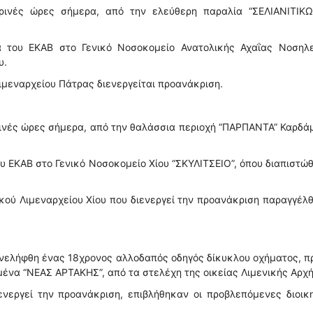
ρινές ώρες σήμερα, από την ελεύθερη παραλία “ΣΕΛΙΑΝΙΤΙΚΩ
 του ΕΚΑΒ στο Γενικό Νοσοκομείο Ανατολικής Αχαΐας Νοσηλε
υ.
Λιμεναρχείου Πάτρας διενεργείται προανάκριση.
τινές ώρες σήμερα, από την θαλάσσια περιοχή “ΠΑΡΠΑΝΤΑ” Καρδ
 ΕΚΑΒ στο Γενικό Νοσοκομείο Χίου “ΣΚΥΛΙΤΣΕΙΟ”, όπου διαπιστώ
κού Λιμεναρχείου Χίου που διενεργεί την προανάκριση παραγγέλ
υνελήφθη ένας 18χρονος αλλοδαπός οδηγός δίκυκλου οχήματος, 
ένα “ΝΕΑΣ ΑΡΤΑΚΗΣ”, από τα στελέχη της οικείας Λιμενικής Αρχή
ενεργεί την προανάκριση, επιβλήθηκαν οι προβλεπόμενες διοικ