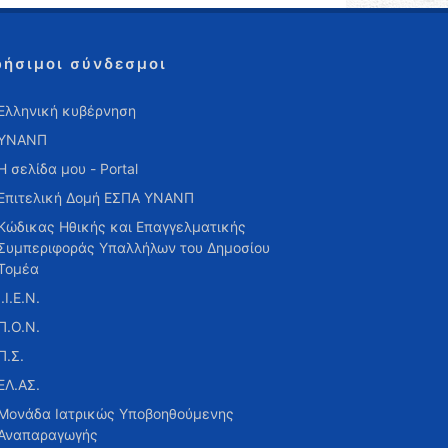
ρήσιμοι σύνδεσμοι
Ελληνική κυβέρνηση
ΥΝΑΝΠ
Η σελίδα μου - Portal
Επιτελική Δομή ΕΣΠΑ ΥΝΑΝΠ
Κώδικας Ηθικής και Επαγγελματικής
Συμπεριφοράς Υπαλλήλων του Δημοσίου
Τομέα
Ι.Ι.Ε.Ν.
Π.Ο.Ν.
Π.Σ.
ΕΛ.ΑΣ.
Μονάδα Ιατρικώς Υποβοηθούμενης
Αναπαραγωγής