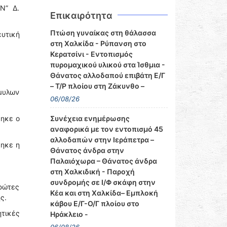
Ν” Δ.
Επικαιρότητα
Πτώση γυναίκας στη θάλασσα
υτική
στη Χαλκίδα - Ρύπανση στο
Κερατσίνι - Εντοπισμός
πυρομαχικού υλικού στα Ίσθμια -
Θάνατος αλλοδαπού επιβάτη Ε/Γ
– Τ/Ρ πλοίου στη Ζάκυνθο –
άμυλων
06/08/26
θηκε ο
Συνέχεια ενημέρωσης
αναφορικά με τον εντοπισμό 45
αλλοδαπών στην Ιεράπετρα –
θηκε η
Θάνατος άνδρα στην
Παλαιόχωρα – Θάνατος άνδρα
στη Χαλκιδική - Παροχή
συνδρομής σε Ι/Φ σκάφη στην
πρώτες
Κέα και στη Χαλκίδα– Εμπλοκή
ς.
κάβου Ε/Γ-Ο/Γ πλοίου στο
ητικές
Ηράκλειο -