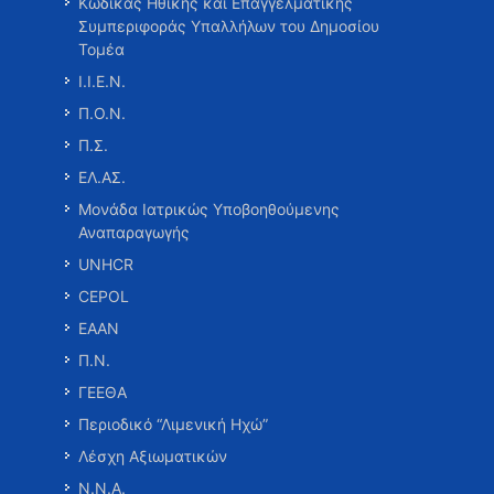
Κώδικας Ηθικής και Επαγγελματικής
Συμπεριφοράς Υπαλλήλων του Δημοσίου
Τομέα
Ι.Ι.Ε.Ν.
Π.Ο.Ν.
Π.Σ.
ΕΛ.ΑΣ.
Μονάδα Ιατρικώς Υποβοηθούμενης
Αναπαραγωγής
UNHCR
CEPOL
ΕΑΑΝ
Π.Ν.
ΓΕΕΘΑ
Περιοδικό “Λιμενική Ηχώ”
Λέσχη Αξιωματικών
Ν.Ν.Α.