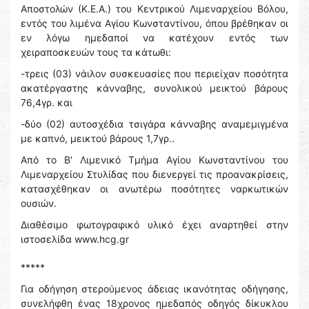
Αποστολών (Κ.Ε.Α.) του Κεντρικού Λιμεναρχείου Βόλου,
εντός του λιμένα Αγίου Κωνσταντίνου, όπου βρέθηκαν οι
εν λόγω ημεδαποί να κατέχουν εντός των
χειραποσκευών τους τα κάτωθι:
-τρεις (03) νάιλον συσκευασίες που περιείχαν ποσότητα
ακατέργαστης κάνναβης, συνολικού μεικτού βάρους
76,4γρ. και
-δύο (02) αυτοσχέδια τσιγάρα κάνναβης αναμεμιγμένα
με καπνό, μεικτού βάρους 1,7γρ..
Από το Β' Λιμενικό Τμήμα Αγίου Κωνσταντίνου του
Λιμεναρχείου Στυλίδας που διενεργεί τις προανακρίσεις,
κατασχέθηκαν οι ανωτέρω ποσότητες ναρκωτικών
ουσιών.
Διαθέσιμο φωτογραφικό υλικό έχει αναρτηθεί στην
ιστοσελίδα www.hcg.gr
*****
Για οδήγηση στερούμενος άδειας ικανότητας οδήγησης,
συνελήφθη ένας 18χρονος ημεδαπός οδηγός δίκυκλου