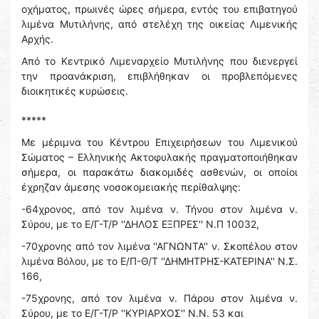
οχήματος, πρωινές ώρες σήμερα, εντός του επιβατηγού
λιμένα Μυτιλήνης, από στελέχη της οικείας Λιμενικής
Αρχής.
Από το Κεντρικό Λιμεναρχείο Μυτιλήνης που διενεργεί
την προανάκριση, επιβλήθηκαν οι προβλεπόμενες
διοικητικές κυρώσεις.
*****
Με μέριμνα του Κέντρου Επιχειρήσεων του Λιμενικού
Σώματος – Ελληνικής Ακτοφυλακής πραγματοποιήθηκαν
σήμερα, οι παρακάτω διακομιδές ασθενών, οι οποίοι
έχρηζαν άμεσης νοσοκομειακής περίθαλψης:
-64χρονος, από τον λιμένα ν. Τήνου στον λιμένα ν.
Σύρου, με το Ε/Γ-Τ/Ρ ''ΔΗΛΟΣ ΕΞΠΡΕΣ'' Ν.Π 10032,
-70χρονης από τον λιμένα ''ΑΓΝΩΝΤΑ'' ν. Σκοπέλου στον
λιμένα Βόλου, με το Ε/Π-Θ/Τ ''ΔΗΜΗΤΡΗΣ-ΚΑΤΕΡΙΝΑ'' Ν.Σ.
166,
-75χρονης, από τον λιμένα ν. Πάρου στον λιμένα ν.
Σύρου, με το Ε/Γ-Τ/Ρ ''ΚΥΡΙΑΡΧΟΣ'' Ν.Ν. 53 και