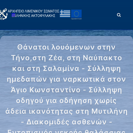
Θάνατοι λουόμενων στην
Τήνο,στη Ζέα, στη Ναύπακτο
και στη Σαλαμίνα - Σύλληψη
ημεδαπών για ναρκωτικά στον
Άγιο Κωνσταντίνο - Σύλληψη
οδηγού για οδήγηση χωρίς
άδεια ικανότητας στη Μυτιλήνη
- Διακομιδές ασθενών -
Εντοπισμός νεκρής θαλάσσιας