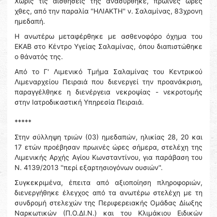
Χωρίς τις αισθήσεις της ανασύρθηκε, πρωινές ώρες
χθες, από την παραλία ''ΗΛΙΑΚΤΗ'' ν. Σαλαμίνας, 83χρονη
ημεδαπή.
Η ανωτέρω μεταφέρθηκε με ασθενοφόρο όχημα του
ΕΚΑΒ στο Κέντρο Υγείας Σαλαμίνας, όπου διαπιστώθηκε
ο θάνατός της.
Από το Γ' Λιμενικό Τμήμα Σαλαμίνας του Κεντρικού
Λιμεναρχείου Πειραιά που διενεργεί την προανάκριση,
παραγγέλθηκε η διενέργεια νεκροψίας - νεκροτομής
στην Ιατροδικαστική Υπηρεσία Πειραιά.
*****
Στην σύλληψη τριών (03) ημεδαπών, ηλικίας 28, 20 και
17 ετών προέβησαν πρωινές ώρες σήμερα, στελέχη της
Λιμενικής Αρχής Αγίου Κωνσταντίνου, για παράβαση του
Ν. 4139/2013 ''περί εξαρτησιογόνων ουσιών''.
Συγκεκριμένα, έπειτα από αξιοποίηση πληροφοριών,
διενεργήθηκε έλεγχος από τα ανωτέρω στελέχη με τη
συνδρομή στελεχών της Περιφερειακής Ομάδας Δίωξης
Ναρκωτικών (Π.Ο.ΔΙ.Ν.) και του Κλιμάκιου Ειδικών