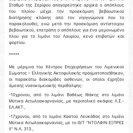
Σταθμό της Σερίφου απαγορεύτηκε αρχικά ο απόπλους
του πλοίου μέχρι την προσκόμιση βεβαιωτικού
διατήρησης κλάσης από τον νηογνώμονα που το
παρακολουθεί, ενώ μετά την προσκόμιση αντίστοιχου
βεβαιωτικού, επετράπη ο απόπλους για ένα μεμονωμένο
πλου για το λιμάνι του Λαυρίου, κενό επιβατών και
φορτίου.
*****
Με μέριμνα του Κέντρου Επιχειρήσεων του Λιμενικού
Σώματος – Ελληνικής Ακτοφυλακής πραγματοποιήθηκαν,
οι παρακάτω διακομιδές ασθενών, οι οποίοι έχρηζαν
άμεσης νοσοκομειακής περίθαλψης:
-10χρονου, από το λιμάνι Βαθέως Ιθάκης στο λιμάνι
Μύτικα Αιτωλοακαρνανίας, με περιπολικό σκάφος Λ.Σ.-
ΕΛ.ΑΚΤ.,
-17χρονου, από το λιμάνι Καστού Λευκάδας στο λιμάνι
Μύτικα Αιτωλοακαρνανίας, με το Θ/Τ ''ΝΤΟΛΦΙΝ ΕΞΠΡΕΣ
ΙΙ'' Ν.Λ. 313.,