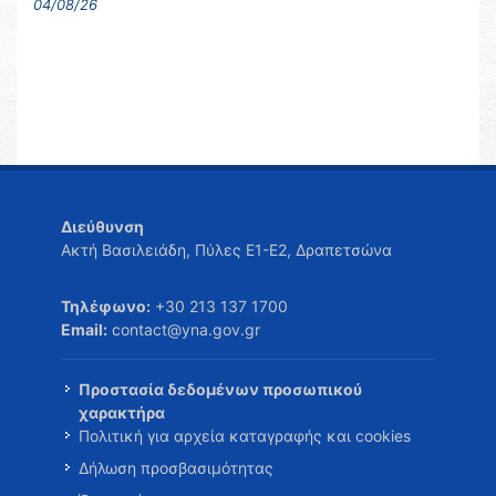
04/08/26
Διεύθυνση
Ακτή Βασιλειάδη, Πύλες Ε1-Ε2, Δραπετσώνα
Τηλέφωνο:
+30 213 137 1700
Email:
contact@yna.gov.gr
Προστασία δεδομένων προσωπικού
χαρακτήρα
Πολιτική για αρχεία καταγραφής και cookies
Δήλωση προσβασιμότητας