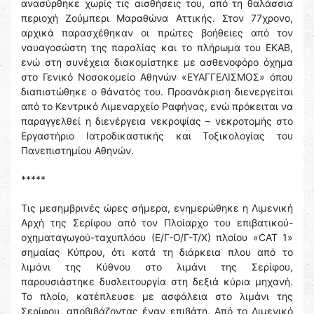
ανασύρθηκε χωρίς τις αισθήσεις του, από τη θαλάσσια
περιοχή Ζούμπερι Μαραθώνα Αττικής. Στον 77χρονο,
αρχικά παρασχέθηκαν οι πρώτες βοήθειες από τον
ναυαγοσώστη της παραλίας και το πλήρωμα του ΕΚΑΒ,
ενώ στη συνέχεια διακομίστηκε με ασθενοφόρο όχημα
στο Γενικό Νοσοκομείο Αθηνών «ΕΥΑΓΓΕΛΙΣΜΟΣ» όπου
διαπιστώθηκε ο θάνατός του. Προανάκριση διενεργείται
από το Κεντρικό Λιμεναρχείο Ραφήνας, ενώ πρόκειται να
παραγγελθεί η διενέργεια νεκροψίας – νεκροτομής στο
Εργαστήριο Ιατροδικαστικής και Τοξικολογίας του
Πανεπιστημίου Αθηνών.
*****
Τις μεσημβρινές ώρες σήμερα, ενημερώθηκε η Λιμενική
Αρχή της Σερίφου από τον Πλοίαρχο του επιβατικού-
οχηματαγωγού-ταχυπλόου (Ε/Γ-Ο/Γ-Τ/Χ) πλοίου «CAT 1»
σημαίας Κύπρου, ότι κατά τη διάρκεια πλου από το
λιμάνι της Κύθνου στο λιμάνι της Σερίφου,
παρουσιάστηκε δυσλειτουργία στη δεξιά κύρια μηχανή.
Το πλοίο, κατέπλευσε με ασφάλεια στο λιμάνι της
Σερίφου, αποβιβάζοντας έναν επιβάτη. Από το Λιμενικό