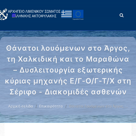
Θάνατοι λουόμενων στο Άργος,
τη Χαλκιδική και το Μαραθώνα
– Δυσλειτουργία εξωτερικής
κύριας μηχανής Ε/Γ-Ο/Γ-Τ/Χ στη
Σέριφο - Διακομιδές ασθενών
Αρχική σελίδα
Επικαιρότητα
Θάνατοι λουόμενων στο Άργος, …