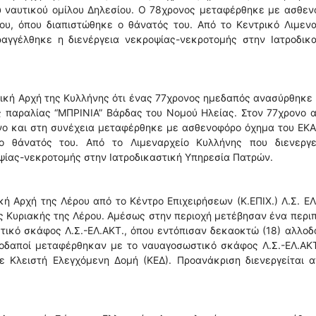
ου ναυτικού ομίλου Δηλεσίου. Ο 78χρονος μεταφέρθηκε με ασθε
ου, όπου διαπιστώθηκε ο θάνατός του. Από το Κεντρικό Λιμενα
ραγγέλθηκε η διενέργεια νεκροψίας-νεκροτομής στην Ιατροδικα
ική Αρχή της Κυλλήνης ότι ένας 77χρονος ημεδαπός ανασύρθηκε
ης παραλίας “ΜΠΡΙΝΙΑ” Βάρδας του Νομού Ηλείας. Στον 77χρονο 
νο και στη συνέχεια μεταφέρθηκε με ασθενοφόρο όχημα του ΕΚΑ
ο θάνατός του. Από το Λιμεναρχείο Κυλλήνης που διενεργε
ψίας-νεκροτομής στην Ιατροδικαστική Υπηρεσία Πατρών.
ή Αρχή της Λέρου από το Κέντρο Επιχειρήσεων (Κ.ΕΠΙΧ.) Λ.Σ. ΕΛ
ας Κυριακής της Λέρου. Αμέσως στην περιοχή μετέβησαν ένα περι
τικό σκάφος Λ.Σ.-ΕΛ.ΑΚΤ., όπου εντόπισαν δεκαοκτώ (18) αλλο
λλοδαποί μεταφέρθηκαν με το ναυαγοσωστικό σκάφος Λ.Σ.-ΕΛ.ΑΚ
ε Κλειστή Ελεγχόμενη Δομή (ΚΕΔ). Προανάκριση διενεργείται 