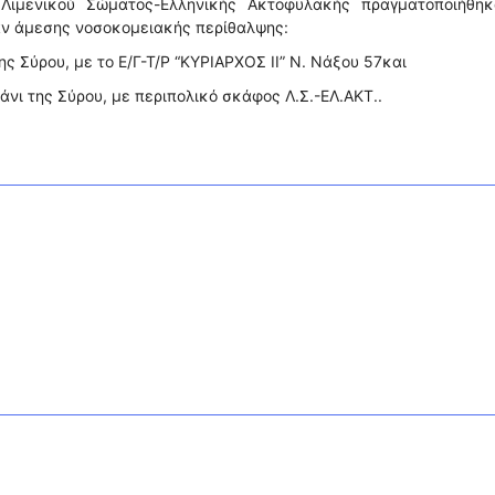
Λιμενικού Σώματος-Ελληνικής Ακτοφυλακής πραγματοποιήθηκ
αν άμεσης νοσοκομειακής περίθαλψης:
ης Σύρου, με το Ε/Γ-Τ/Ρ “ΚΥΡΙΑΡΧΟΣ ΙΙ” Ν. Νάξου 57και
μάνι της Σύρου, με περιπολικό σκάφος Λ.Σ.-ΕΛ.ΑΚΤ..