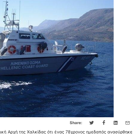
Share:
ική Αρχή της Χαλκίδας ότι ένας 78χρονος ημεδαπός ανασύρθηκε