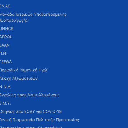
ΕΛ.ΑΣ.
Μονάδα Ιατρικώς Υποβοηθούμενης
Αναπαραγωγής
UNHCR
CEPOL
ΕΑΑΝ
Π.Ν.
ΓΕΕΘΑ
Περιοδικό “Λιμενική Ηχώ”
Λέσχη Αξιωματικών
Ν.Ν.Α.
Αγγελίες προς Ναυτιλλομένους
Ε.Μ.Υ.
Οδηγίες από ΕΟΔΥ για COVID-19
Γενική Γραμματεία Πολιτικής Προστασίας
Προσφορές εμπορικών παρόχων