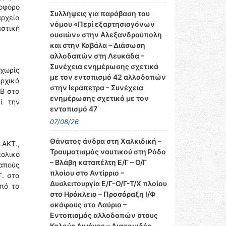
νοφόρο
Συλλήψεις για παράβαση του
ρχείο
νόμου «Περί εξαρτησιογόνων
στική
ουσιών» στην Αλεξανδρούπολη
και στην Καβάλα – Διάσωση
αλλοδαπών στη Λευκάδα –
Συνέχεια ενημέρωσης σχετικά
 χωρίς
με τον εντοπισμό 42 αλλοδαπών
αρχικά
στην Ιεράπετρα - Συνέχεια
Β στο
ενημέρωσης σχετικά με τον
ί την
εντοπισμό 47
07/08/26
Θάνατος άνδρα στη Χαλκιδική –
.ΑΚΤ.,
Τραυματισμός ναυτικού στη Ρόδο
πολικό
– Βλάβη καταπέλτη Ε/Γ – Ο/Γ
δαπούς
πλοίου στο Αντίρριο –
Τ. στο
Δυσλειτουργία Ε/Γ-Ο/Γ-Τ/Χ πλοίου
από το
στο Ηράκλειο – Προσάραξη Ι/Φ
σκάφους στο Λαύριο –
Εντοπισμός αλλοδαπών στους
Καλούς Λιμένες – Διακομιδές