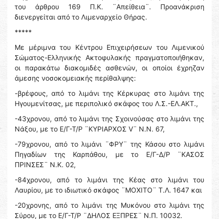
του άρθρου 169 Π.Κ. ¨Απείθεια¨. Προανάκριση
διενεργείται από το Λιμεναρχείο Θήρας.
*****
Με μέριμνα του Κέντρου Επιχειρήσεων του Λιμενικού
Σώματος-Ελληνικής Ακτοφυλακής πραγματοποιήθηκαν,
οι παρακάτω διακομιδές ασθενών, οι οποίοι έχρηζαν
άμεσης νοσοκομειακής περίθαλψης:
-βρέφους, από το λιμάνι της Κέρκυρας στο λιμάνι της
Ηγουμενίτσας, με περιπολικό σκάφος του Λ.Σ.-ΕΛ.ΑΚΤ.,
-43χρονου, από το λιμάνι της Σχοινούσας στο λιμάνι της
Νάξου, με το Ε/Γ-Τ/Ρ ¨ΚΥΡΙΑΡΧΟΣ V¨ Ν.Ν. 67,
-79χρονου, από το λιμάνι ¨ΦΡΥ¨ της Κάσου στο λιμάνι
Πηγαδίων της Καρπάθου, με το Ε/Γ-Δ/Ρ ¨ΚΑΣΟΣ
ΠΡΙΝΣΕΣ¨ Ν.Κ. 02,
-84χρονου, από το λιμάνι της Κέας στο λιμάνι του
Λαυρίου, με το ιδιωτικό σκάφος ¨ΜΟΧΙΤΟ¨ Τ.Λ. 1647 και
-20χρονης, από το λιμάνι της Μυκόνου στο λιμάνι της
Σύρου, με το Ε/Γ-Τ/Ρ ¨ΔΗΛΟΣ ΕΞΠΡΕΣ¨ Ν.Π. 10032.