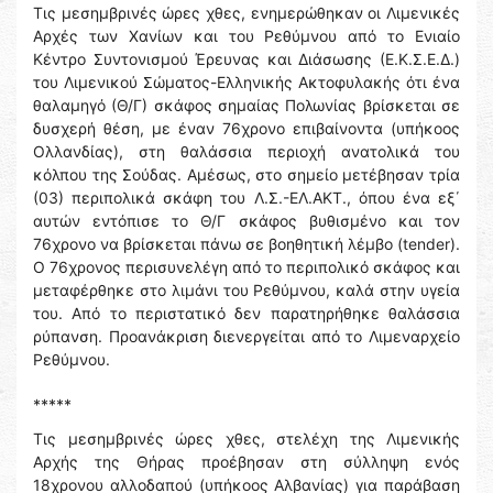
Τις μεσημβρινές ώρες χθες, ενημερώθηκαν οι Λιμενικές
Αρχές των Χανίων και του Ρεθύμνου από το Ενιαίο
Κέντρο Συντονισμού Έρευνας και Διάσωσης (Ε.Κ.Σ.Ε.Δ.)
του Λιμενικού Σώματος-Ελληνικής Ακτοφυλακής ότι ένα
θαλαμηγό (Θ/Γ) σκάφος σημαίας Πολωνίας βρίσκεται σε
δυσχερή θέση, με έναν 76χρονο επιβαίνοντα (υπήκοος
Ολλανδίας), στη θαλάσσια περιοχή ανατολικά του
κόλπου της Σούδας. Αμέσως, στο σημείο μετέβησαν τρία
(03) περιπολικά σκάφη του Λ.Σ.-ΕΛ.ΑΚΤ., όπου ένα εξ΄
αυτών εντόπισε το Θ/Γ σκάφος βυθισμένο και τον
76χρονο να βρίσκεται πάνω σε βοηθητική λέμβο (tender).
Ο 76χρονος περισυνελέγη από το περιπολικό σκάφος και
μεταφέρθηκε στο λιμάνι του Ρεθύμνου, καλά στην υγεία
του. Από το περιστατικό δεν παρατηρήθηκε θαλάσσια
ρύπανση. Προανάκριση διενεργείται από το Λιμεναρχείο
Ρεθύμνου.
*****
Τις μεσημβρινές ώρες χθες, στελέχη της Λιμενικής
Αρχής της Θήρας προέβησαν στη σύλληψη ενός
18χρονου αλλοδαπού (υπήκοος Αλβανίας) για παράβαση