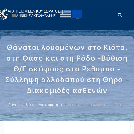
Θάνατοι λουομένων στο Κιάτο,
στη Θάσο και στη Ρόδο -Βύθιση
Θ/Γ σκάφους στο Ρέθυμνο -
Σύλληψη αλλοδαπού στη Θήρα -
Διακομιδές ασθενών
Αρχική σελίδα
Επικαιρότητα
Θάνατοι λουομένων στο Κιάτο, …