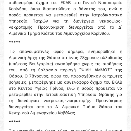
ασθενοφόρο όχημα του ΕΚΑΒ στο Γενικό Νοσοκομείο
Κορίνθου, όπου διαπιστώθηκε ο θάνατός του, ενώ η
σορός πρόκειται να μεταφερθεί στην Ιατροδικαστική
Υπηρεσία Πατρών για τη διενέργεια νεκροψίας-
νεκροτομής. Προανάκριση διενεργείται από το Δ΄
Λιμενικό Τμήμα Κιάτου του Λιμεναρχείου Κορίνθου.
*****
Τις απογευματινές ώρες σήμερα, ενημερώθηκε η
Λιμενική Αρχή της Θάσου ότι ένας 78χρονος αλλοδαπός
(υπήκοος Βουλγαρίας) ανασύρθηκε χωρίς τις αισθήσεις
του, από τη θαλάσσια περιοχή ¨ΨΙΛΗ ΑΜΜΟΣ¨ της
Θάσου. Ο 78χρονος, αφού του παρασχέθηκαν οι πρώτες
βοήθειες, μεταφέρθηκε με ασθενοφόρο όχημα του ΕΚΑΒ
στο Κέντρο Υγείας Πρίνου, ενώ η σορός πρόκειται να
μεταφερθεί στην Ιατροδικαστική Υπηρεσία Θράκης για
τη διενέργεια νεκροψίας-νεκροτομής. Προανάκριση
διενεργείται από το Α’ Λιμενικό Τμήμα Θάσου του
Κεντρικού Λιμεναρχείου Καβάλας.
*****
Τις μεσημβρινές ώρες χθες, ενημερώθηκε η Λιμενική