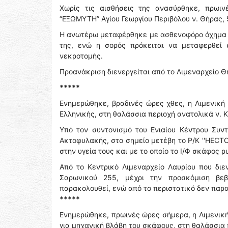
Χωρίς τις αισθήσεις της ανασύρθηκε, πρωιν
“ΕΞΩΜΥΤΗ” Αγίου Γεωργίου Περιβόλου ν. Θήρας,
Η ανωτέρω μεταφέρθηκε με ασθενοφόρο όχημα τ
της, ενώ η σορός πρόκειται να μεταφερθεί σ
νεκροτομής.
Προανάκριση διενεργείται από το Λιμεναρχείο Θ
*****
Ενημερώθηκε, βραδινές ώρες χθες, η Λιμενική 
Ελληνικής, στη θαλάσσια περιοχή ανατολικά ν. Κ
Υπό τον συντονισμό του Ενιαίου Κέντρου Συν
Ακτοφυλακής, στο σημείο μετέβη το Ρ/Κ ''HECTO
στην υγεία τους και με το οποίο το Ι/Φ σκάφος 
Από το Κεντρικό Λιμεναρχείο Λαυρίου που διε
Σαρωνικού 255, μέχρι την προσκόμιση βεβ
παρακολουθεί, ενώ από το περιστατικό δεν παρ
*****
Ενημερώθηκε, πρωινές ώρες σήμερα, η Λιμενική
για μηχανική βλάβη του σκάφους, στη θαλάσσια 