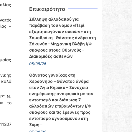
αλίας
Επικαιρότητα
Σύλληψη αλλοδαπού για
άνατός
παράβαση του νόμου «Περί
ίας –
εξαρτησιογόνων ουσιών» στη
Σαμοθράκη– Θάνατος άνδρα στη
Ζάκυνθο –Μηχανική Βλάβη Ι/Φ
σκάφους στους Οθωνούς –
Διακομιδές ασθενών
ημαίας
05/08/26
νικής
Θάνατος γυναίκας στη
, καλά
Χερσόνησο – Θάνατος άνδρα
στον Άγιο Κήρυκο – Συνέχεια
ενημέρωσης αναφορικά με τον
P'' Ν.
εντοπισμό και διάσωση 7
ου το
αλλοδαπών επιβαινόντων Ι/Φ
σκάφους και τις έρευνες προς
εντοπισμό αγνοούμενου στη
 11207
Σύμη –