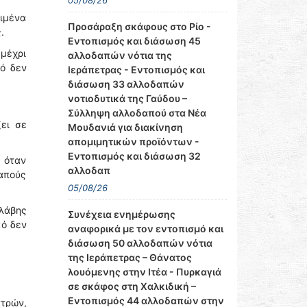
05/08/26
λιμένα
Προσάραξη σκάφους στο Ρίο -
.
Εντοπισμός και διάσωση 45
 μέχρι
αλλοδαπών νότια της
κό δεν
Ιεράπετρας - Εντοπισμός και
διάσωση 33 αλλοδαπών
νοτιοδυτικά της Γαύδου –
Σύλληψη αλλοδαπού στα Νέα
ει σε
Μουδανιά για διακίνηση
απομιμητικών προϊόντων -
Εντοπισμός και διάσωση 32
 όταν
αλλοδαπ
απούς
05/08/26
λάβης
Συνέχεια ενημέρωσης
κό δεν
αναφορικά με τον εντοπισμό και
διάσωση 50 αλλοδαπών νότια
της Ιεράπετρας – Θάνατος
λουόμενης στην Ιτέα - Πυρκαγιά
.
σε σκάφος στη Χαλκιδική –
Εντοπισμός 44 αλλοδαπών στην
ατρών,