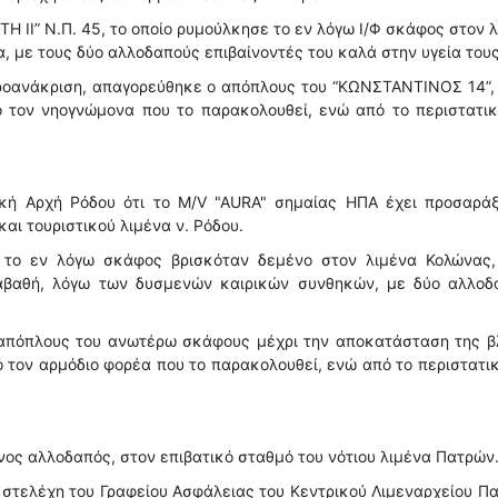
Η ΙΙ” Ν.Π. 45, το οποίο ρυμούλκησε το εν λόγω Ι/Φ σκάφος στον 
 με τους δύο αλλοδαπούς επιβαίνοντές του καλά στην υγεία τους
προανάκριση, απαγορεύθηκε ο απόπλους του “ΚΩΝΣΤΑΝΤΙΝΟΣ 14”,
ό τον νηογνώμονα που το παρακολουθεί, ενώ από το περιστατι
κή Αρχή Ρόδου ότι το M/V "AURA" σημαίας ΗΠΑ έχει προσαράξ
ι τουριστικού λιμένα ν. Ρόδου.
 το εν λόγω σκάφος βρισκόταν δεμένο στον λιμένα Κολώνας,
αβαθή, λόγω των δυσμενών καιρικών συνθηκών, με δύο αλλοδ
ο απόπλους του ανωτέρω σκάφους μέχρι την αποκατάσταση της β
ό τον αρμόδιο φορέα που το παρακολουθεί, ενώ από το περιστατι
ος αλλοδαπός, στον επιβατικό σταθμό του νότιου λιμένα Πατρών
 στελέχη του Γραφείου Ασφάλειας του Κεντρικού Λιμεναρχείου Π