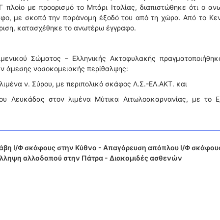
/Γ πλοίο με προορισμό το Μπάρι Ιταλίας, διαπιστώθηκε ότι ο α
αφο, με σκοπό την παράνομη έξοδό του από τη χώρα. Από το Κε
κριση, κατασχέθηκε το ανωτέρω έγγραφο.
ιμενικού Σώματος – Ελληνικής Ακτοφυλακής πραγματοποιήθηκα
αν άμεσης νοσοκομειακής περίθαλψης:
λιμένα ν. Σύρου, με περιπολικό σκάφος Λ.Σ.-ΕΛ.ΑΚΤ. και
ου Λευκάδας στον λιμένα Μύτικα Αιτωλοακαρνανίας, με το Ε/
άβη Ι/Φ σκάφους στην Κύθνο - Απαγόρευση απόπλου Ι/Φ σκάφου
ύλληψη αλλοδαπού στην Πάτρα - Διακομιδές ασθενών