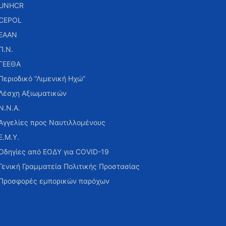
UNHCR
CEPOL
ΕΑΑΝ
Π.Ν.
ΓΕΕΘΑ
Περιοδικό “Λιμενική Ηχώ”
Λέσχη Αξιωματικών
Ν.Ν.Α.
Αγγελίες προς Ναυτιλλομένους
Ε.Μ.Υ.
Οδηγίες από ΕΟΔΥ για COVID-19
Γενική Γραμματεία Πολιτικής Προστασίας
Προσφορές εμπορικών παρόχων