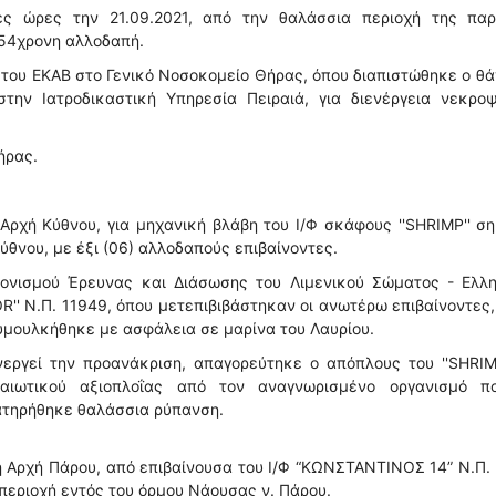
ές ώρες την 21.09.2021, από την θαλάσσια περιοχή της παρ
 54χρονη αλλοδαπή.
ου ΕΚΑΒ στο Γενικό Νοσοκομείο Θήρας, όπου διαπιστώθηκε ο θ
την Ιατροδικαστική Υπηρεσία Πειραιά, για διενέργεια νεκροψ
ήρας.
Αρχή Κύθνου, για μηχανική βλάβη του Ι/Φ σκάφους ''SHRIMP'' σ
ύθνου, με έξι (06) αλλοδαπούς επιβαίνοντες.
τονισμού Έρευνας και Διάσωσης του Λιμενικού Σώματος - Ελλη
R'' Ν.Π. 11949, όπου μετεπιβιβάστηκαν οι ανωτέρω επιβαίνοντες
ρυμουλκήθηκε με ασφάλεια σε μαρίνα του Λαυρίου.
νεργεί την προανάκριση, απαγορεύτηκε ο απόπλους του ''SHRIM
αιωτικού αξιοπλοΐας από τον αναγνωρισμένο οργανισμό π
ατηρήθηκε θαλάσσια ρύπανση.
 Αρχή Πάρου, από επιβαίνουσα του Ι/Φ “ΚΩΝΣΤΑΝΤΙΝΟΣ 14” Ν.Π.
περιοχή εντός του όρμου Νάουσας ν. Πάρου.