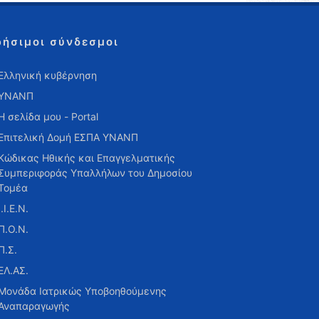
ρήσιμοι σύνδεσμοι
Ελληνική κυβέρνηση
ΥΝΑΝΠ
Η σελίδα μου - Portal
Επιτελική Δομή ΕΣΠΑ ΥΝΑΝΠ
Κώδικας Ηθικής και Επαγγελματικής
Συμπεριφοράς Υπαλλήλων του Δημοσίου
Τομέα
Ι.Ι.Ε.Ν.
Π.Ο.Ν.
Π.Σ.
ΕΛ.ΑΣ.
Μονάδα Ιατρικώς Υποβοηθούμενης
Αναπαραγωγής