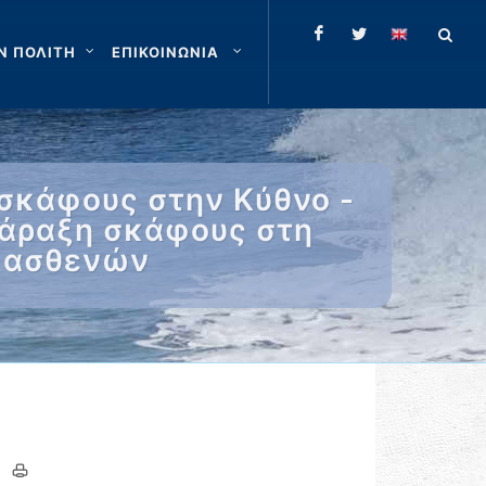
Ν ΠΟΛΙΤΗ
ΕΠΙΚΟΙΝΩΝΙΑ
σκάφους στην Κύθνο -
σάραξη σκάφους στη
ς ασθενών