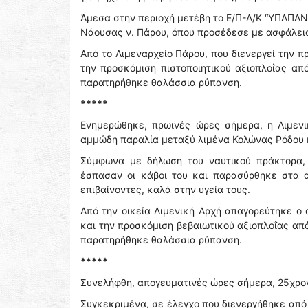
Άμεσα στην περιοχή μετέβη το Ε/Π-Α/Κ “ΥΠΑΠΑΝΤ
Νάουσας ν. Πάρου, όπου προσέδεσε με ασφάλεια,
Από το Λιμεναρχείο Πάρου, που διενεργεί την 
την προσκόμιση πιστοποιητικού αξιοπλοΐας απ
παρατηρήθηκε θαλάσσια ρύπανση.
*****
Ενημερώθηκε, πρωινές ώρες σήμερα, η Λιμενι
αμμώδη παραλία μεταξύ λιμένα Κολώνας Ρόδου κα
Σύμφωνα με δήλωση του ναυτικού πράκτορα,
έσπασαν οι κάβοι του και παρασύρθηκε στα 
επιβαίνοντες, καλά στην υγεία τους.
Από την οικεία Λιμενική Αρχή απαγορεύτηκε 
και την προσκόμιση βεβαιωτικού αξιοπλοΐας απ
παρατηρήθηκε θαλάσσια ρύπανση.
*****
Συνελήφθη, απογευματινές ώρες σήμερα, 25χρον
Συγκεκριμένα, σε έλεγχο που διενεργήθηκε από