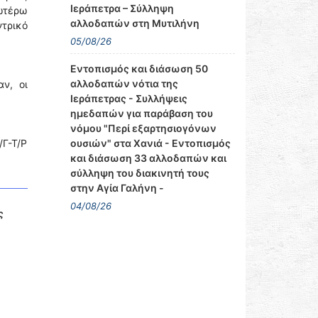
Ιεράπετρα – Σύλληψη
νωτέρω
αλλοδαπών στη Μυτιλήνη
ντρικό
05/08/26
Εντοπισμός και διάσωση 50
αλλοδαπών νότια της
ν, οι
Ιεράπετρας - Συλλήψεις
ημεδαπών για παράβαση του
νόμου "Περί εξαρτησιογόνων
Γ-Τ/Ρ
ουσιών" στα Χανιά - Εντοπισμός
και διάσωση 33 αλλοδαπών και
σύλληψη του διακινητή τους
στην Αγία Γαλήνη -
04/08/26
ς