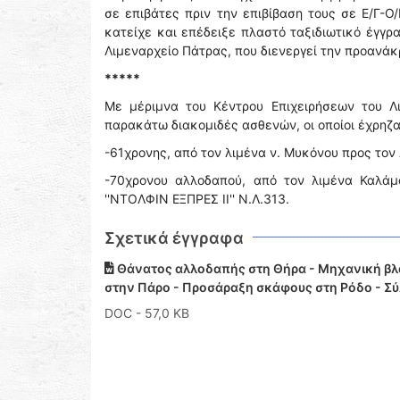
σε επιβάτες πριν την επιβίβαση τους σε Ε/Γ-Ο
κατείχε και επέδειξε πλαστό ταξιδιωτικό έγγρ
Λιμεναρχείο Πάτρας, που διενεργεί την προανά
*****
Με μέριμνα του Κέντρου Επιχειρήσεων του Λ
παρακάτω διακομιδές ασθενών, οι οποίοι έχρηζ
-61χρονης, από τον λιμένα ν. Μυκόνου προς τον 
-70χρονου αλλοδαπού, από τον λιμένα Καλάμ
''ΝΤΟΛΦΙΝ ΕΞΠΡΕΣ ΙΙ'' Ν.Λ.313.
Σχετικά έγγραφα
Θάνατος αλλοδαπής στη Θήρα - Μηχανική βλ
στην Πάρο - Προσάραξη σκάφους στη Ρόδο - Σ
DOC
- 57,0 KB