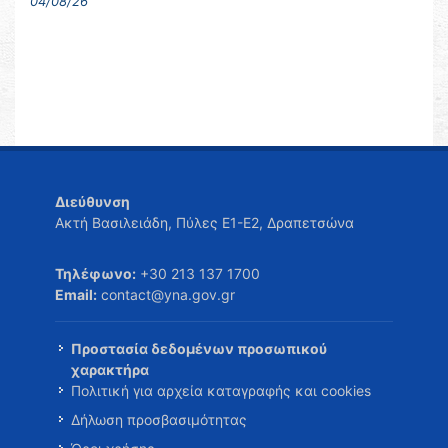
04/08/26
Διεύθυνση
Ακτή Βασιλειάδη, Πύλες Ε1-Ε2, Δραπετσώνα
Τηλέφωνο:
+30 213 137 1700
Email:
contact@yna.gov.gr
Προστασία δεδομένων προσωπικού
χαρακτήρα
Πολιτική για αρχεία καταγραφής και cookies
Δήλωση προσβασιμότητας