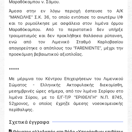
Μαραθόκαμπου ν. Σάμου.
Άμεσα στην εν λόγω περιοχή έσπευσε το Α/Κ
“ΜΑΝΩΛΗΣ” Σ.Κ. 36, το οποίο εντόπισε το ανωτέρω Ι/Φ
και το ρυμούλκησε με ασφάλεια στον λιμένα όρμου
Μαραθόκαμπου. Από το περιστατικό δεν υπήρξε
τραυματισμός και δεν προκλήθηκε θαλάσσια ρύπανση,
ενώ από τον Λιμενικό Σταθμό Καρλοβασίου
απαγορεύτηκε ο απόπλους του “FARENIENTE”, μέχρι την
προσκόμιση βεβαιωτικού αξιοπλοΐας.
*****
Με μέριμνα του Κέντρου Επιχειρήσεων του Λιμενικού
Σώματος - Ελληνικής Ακτοφυλακής διεκομίσθη,
μεσημβρινές ώρες σήμερα, από τον λιμένα Σερίφου στο
λιμένα Σύρου, με το Ε/Γ-Τ/Ρ ''ΕΡΙΘΕΛΓΗ'' Ν.Π. 8745,
52χρονος, ο οποίος έχρηζε άμεσης νοσοκομειακής
περίθαλψης.
Σχετικά έγγραφα
Θάνατος αλλοδαπής στη Ρόδο –Υπεράριθμοι επιβάτες