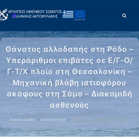
Θάνατος αλλοδαπής στη Ρόδο –
Υπεράριθμοι επιβάτες σε Ε/Γ-O/
Γ-Τ/Χ πλοίο στη Θεσσαλονίκη –
Μηχανική βλάβη ιστιοφόρου
σκάφους στη Σάμο – Διακομιδή
ασθενούς
Αρχική σελίδα
Επικαιρότητα
Θάνατος αλλοδαπής στη Ρόδο …