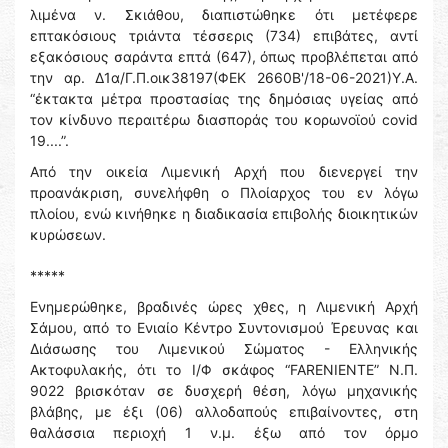
λιμένα ν. Σκιάθου, διαπιστώθηκε ότι μετέφερε
επτακόσιους τριάντα τέσσερις (734) επιβάτες, αντί
εξακόσιους σαράντα επτά (647), όπως προβλέπεται από
την αρ. Δ1α/Γ.Π.οικ38197(ΦΕΚ 2660Β'/18-06-2021)Υ.Α.
“έκτακτα μέτρα προστασίας της δημόσιας υγείας από
τον κίνδυνο περαιτέρω διασποράς του κορωνοϊού covid
19....”.
Από την οικεία Λιμενική Αρχή που διενεργεί την
προανάκριση, συνελήφθη ο Πλοίαρχος του εν λόγω
πλοίου, ενώ κινήθηκε η διαδικασία επιβολής διοικητικών
κυρώσεων.
*****
Ενημερώθηκε, βραδινές ώρες χθες, η Λιμενική Αρχή
Σάμου, από το Ενιαίο Κέντρο Συντονισμού Έρευνας και
Διάσωσης του Λιμενικού Σώματος - Ελληνικής
Ακτοφυλακής, ότι το Ι/Φ σκάφος “FARENIENTE” N.Π.
9022 βρισκόταν σε δυσχερή θέση, λόγω μηχανικής
βλάβης, με έξι (06) αλλοδαπούς επιβαίνοντες, στη
θαλάσσια περιοχή 1 ν.μ. έξω από τον όρμο