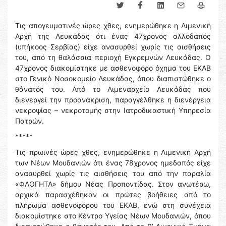
Τις απογευματινές ώρες χθες, ενημερώθηκε η Λιμενική
Αρχή της Λευκάδας ότι ένας 47χρονος αλλοδαπός
(υπήκοος Σερβίας) είχε ανασυρθεί χωρίς τις αισθήσεις
του, από τη θαλάσσια περιοχή Εγκρεμνών Λευκάδας. Ο
47χρονος διακομίστηκε με ασθενοφόρο όχημα του ΕΚΑΒ
στο Γενικό Νοσοκομείο Λευκάδας, όπου διαπιστώθηκε ο
θάνατός του. Από το Λιμεναρχείο Λευκάδας που
διενεργεί την προανάκριση, παραγγέλθηκε η διενέργεια
νεκροψίας – νεκροτομής στην Ιατροδικαστική Υπηρεσία
Πατρών.
*****
Τις πρωινές ώρες χθες, ενημερώθηκε η Λιμενική Αρχή
των Νέων Μουδανιών ότι ένας 78χρονος ημεδαπός είχε
ανασυρθεί χωρίς τις αισθήσεις του από την παραλία
«ΦΛΟΓΗΤΑ» δήμου Νέας Προποντίδας. Στον ανωτέρω,
αρχικά παρασχέθηκαν οι πρώτες βοήθειες από το
πλήρωμα ασθενοφόρου του ΕΚΑΒ, ενώ στη συνέχεια
διακομίστηκε στο Κέντρο Υγείας Νέων Μουδανιών, όπου