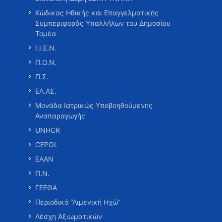
Κώδικας Ηθικής και Επαγγελματικής
Συμπεριφοράς Υπαλλήλων του Δημοσίου
Τομέα
Ι.Ι.Ε.Ν.
Π.Ο.Ν.
Π.Σ.
ΕΛ.ΑΣ.
Μονάδα Ιατρικώς Υποβοηθούμενης
Αναπαραγωγής
UNHCR
CEPOL
ΕΑΑΝ
Π.Ν.
ΓΕΕΘΑ
Περιοδικό “Λιμενική Ηχώ”
Λέσχη Αξιωματικών