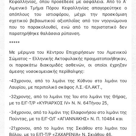
Κεφαλληνίας, όπου προσέδεσε με ασφάλεια. Από το Α΄
Λιμενικό Τμήμα Πόρου Κεφαλληνίας απαγορεύτηκε ο
απόπλους του ιστιοφόρου, μέχρι την προσκόμιση
σχετικού βεβαιωτικού αξιοπλοΐας από τον νηογνώμονα
που το παρακολουθεί, ενώ από το περιστατικό δεν
παρατηρήθηκε θαλάσσια ρύπανση.
*****
Με μέριμνα του Κέντρου Επιχειρήσεων του Λιμενικού
Σώματος – Ελληνικής Ακτοφυλακής πραγματοποιήθηκαν,
οι παρακάτω διακομιδές ασθενών, οι οποίοι έχρηζαν
άμεσης νοσοκομειακής περίθαλψης:
-43χρονου, από το λιμάνι της Κύθνου στο λιμάνι του
Λαυρίου, με περιπολικό σκάφος Λ.Σ.-ΕΛ.ΑΚΤ.,
-32χρονης, από το λιμάνι της Ίου στο λιμάνι της Θήρας,
με το Ε/Γ-Τ/Ρ «ΚΥΡΙΑΡΧΟΣ IV» Ν. Ν. 64Τήνου 25,
-34χρονου, από το λιμάνι της Ελαφονήσου στο λιμάνι της
Πούντας, με το Ε/Γ-Ο/Γ «ΑΓΙΑΝΝΑΚΗΣ» Ν. Π. 10484 και
-21χρονου, από το λιμάνι της Σκιάθου στο λιμάνι του
Βόλου, με το Ε/Π-Τ/Ρ «ΖΑΧΑΡΕΝΙΑ» Ν. Σκιάθου 46.