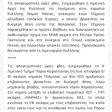
Τις απογευματινές ώρες χθες, ενημερώθηκε η Λιμενική
Αρχή της Κυλλήνης ότι λουόμενοι στην παραλία
Κυλλήνης Νομού Ηλείας, ανέσυραν έναν 10χρονο
αλλοδαπό (υπήκοος Συρίας), ο οποίος βρισκόταν σε
δυσχερή θέση εντός της θάλασσας. Στον 10χρονο
παρασχέθηκαν οι πρώτες βοήθειες και διακομίστηκε με
ασθενοφόρο όχημα του ΕΚΑΒ αρχικά στο Κέντρο Υγείας
Γαστούνης και στη συνέχεια στο Γενικό νοσοκομείο
Ηλείας για περαιτέρω ιατρικές εξετάσεις. Προανάκριση
διενεργείται από το Λιμεναρχείο Κυλλήνης.
*****
Τις απογευματινές ώρες χθες, ενημερώθηκε το Α’
Λιμενικό Τμήμα Πόρου Κεφαλληνίας ότι ένα ιστιοφόρο (Ι/
Φ) σκάφος σημαίας Πολωνίας, με δύο (02) ημεδαπούς
επιβαίνοντες βρισκόταν σε δυσχερή θέση, λόγω
μηχανικής βλάβης, νοτιοανατολικά νήσου Κεφαλληνίας.
Στο σημείο μετέβη το επιβατικό τουριστικό (Ε/Γ – Τ/Ρ)
σκάφος «ΝΗΡΗΙΣ» Ν. Αργοστολίου 563, το οποίο
εντόπισε το Ι/Φ σκάφος με τους επιβαίνοντές του καλά
στην υγεία τους και το συνόδευσε στο λιμάνι του Πόρου