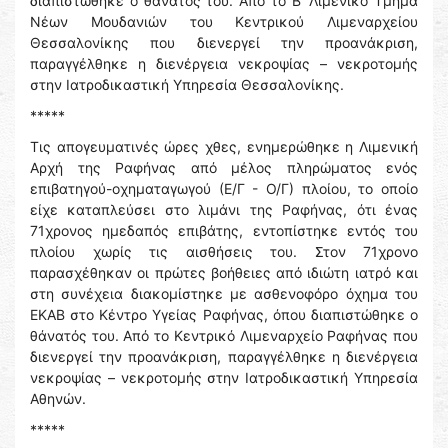
διαπιστώθηκε ο θάνατός του. Από το Β’ Λιμενικό Τμήμα
Νέων Μουδανιών του Κεντρικού Λιμεναρχείου
Θεσσαλονίκης που διενεργεί την προανάκριση,
παραγγέλθηκε η διενέργεια νεκροψίας – νεκροτομής
στην Ιατροδικαστική Υπηρεσία Θεσσαλονίκης.
*****
Τις απογευματινές ώρες χθες, ενημερώθηκε η Λιμενική
Αρχή της Ραφήνας από μέλος πληρώματος ενός
επιβατηγού-οχηματαγωγού (Ε/Γ - Ο/Γ) πλοίου, το οποίο
είχε καταπλεύσει στο λιμάνι της Ραφήνας, ότι ένας
71χρονος ημεδαπός επιβάτης, εντοπίστηκε εντός του
πλοίου χωρίς τις αισθήσεις του. Στον 71χρονο
παρασχέθηκαν οι πρώτες βοήθειες από ιδιώτη ιατρό και
στη συνέχεια διακομίστηκε με ασθενοφόρο όχημα του
ΕΚΑΒ στο Κέντρο Υγείας Ραφήνας, όπου διαπιστώθηκε ο
θάνατός του. Από το Κεντρικό Λιμεναρχείο Ραφήνας που
διενεργεί την προανάκριση, παραγγέλθηκε η διενέργεια
νεκροψίας – νεκροτομής στην Ιατροδικαστική Υπηρεσία
Αθηνών.
*****