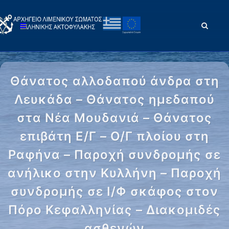
Θάνατος αλλοδαπού άνδρα στη
Λευκάδα – Θάνατος ημεδαπού
στα Νέα Μουδανιά – Θάνατος
επιβάτη Ε/Γ – Ο/Γ πλοίου στη
Ραφήνα – Παροχή συνδρομής σε
ανήλικο στην Κυλλήνη – Παροχή
συνδρομής σε Ι/Φ σκάφος στον
Πόρο Κεφαλληνίας – Διακομιδές
ασθενών