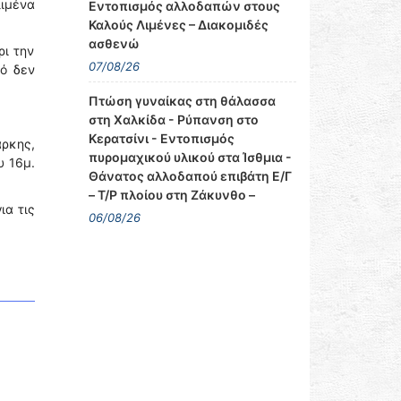
ιμένα
Εντοπισμός αλλοδαπών στους
Καλούς Λιμένες – Διακομιδές
ασθενώ
ρι την
07/08/26
ό δεν
Πτώση γυναίκας στη θάλασσα
στη Χαλκίδα - Ρύπανση στο
Κερατσίνι - Εντοπισμός
άρκης,
πυρομαχικού υλικού στα Ίσθμια -
υ 16μ.
Θάνατος αλλοδαπού επιβάτη Ε/Γ
– Τ/Ρ πλοίου στη Ζάκυνθο –
ια τις
06/08/26