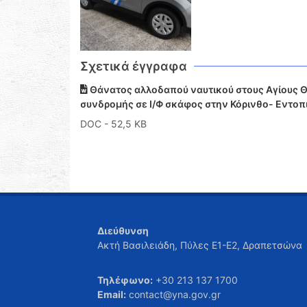
Σχετικά έγγραφα
Θάνατος αλλοδαπού ναυτικού στους Αγίους 
συνδρομής σε Ι/Φ σκάφος στην Κόρινθο- Εντοπ
DOC
- 52,5 KB
Διεύθυνση
Ακτή Βασιλειάδη, Πύλες Ε1-Ε2, Δραπετσώνα
Τηλέφωνο:
+30 213 137 1700
Email:
contact@yna.gov.gr