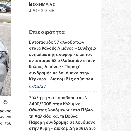
ΟΧΗΜΑ ΛΣ
JPG - 2,0 MB
Επικαιρότητα
Εντοπισμός 57 αλλοδαπών
στους Καλούς Λιμένες – Συνέχεια
ενημέρωσης αναφορικά με τον
εντοπισμό 58 αλλοδαπών στους
Καλούς Λιμένες - Παροχή
συνδρομής σε λουόμενο στην
Κέρκυρα - Διακομιδές ασθενών
07/08/26
Σύλληψη για παράβαση του Ν.
3409/2005 στην Κάλυμνο –
Θάνατος λουόμενων στο Πήλιο
χρονος
τη Χαλκίδα και τη Βούλα –
νο σε
Παροχή συνδρομής σε λουόμενο
ς του
στην Κύμη - Διακομιδή ασθενούς