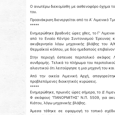
Ο ανωτέρω διεκομίσθη με ασθενοφόρο όχημα του
του.
Προανάκριση διενεργείται από το Α΄ Λιμενικό Τ
*****
Ενημερώθηκε βραδινές ώρες χθες, το Γ' Λιμενι
από το Ενιαίο Κέντρο Συντονισμού Έρευνας κ
ακυβερνησία λόγω μηχανικής βλάβης του Α/Κ
Θερμαϊκού κόλπου, με δύο ημεδαπούς επιβαίνον
Στην περιοχή έσπευσε περιπολικό σκάφος Λ
συνδρομής. Τελικά το πλήρωμα του περιπολικο
αλιευτικού ότι λειτούργησε η μια μηχανή του κα
Από την οικεία Λιμενική Αρχή, απαγορεύτ
προβλεπόμενες διοικητικές κυρώσεις.
*****
Ενημερώθηκε, πρωινές ώρες σήμερα, το Δ' Λιμεν
Φ σκάφους “ΠΑΝΟΡΜΙΤΗΣ” Ν.Π. 5509, για ακυβ
Κιάτου, λόγω μηχανικής βλάβης.
Άμεσα τέθηκε σε εφαρμογή το τοπικό σχέδι