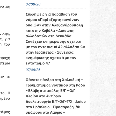
07/08/26
άνατός
Συλλήψεις για παράβαση του
νόμου «Περί εξαρτησιογόνων
ουσιών» στην Αλεξανδρούπολη
και στην Καβάλα – Διάσωση
νίκης,
αλλοδαπών στη Λευκάδα –
, για
Συνέχεια ενημέρωσης σχετικά
ή του
με τον εντοπισμό 42 αλλοδαπών
στην Ιεράπετρα - Συνέχεια
ενημέρωσης σχετικά με τον
αροχή
εντοπισμό 47
νωτέρω
07/08/26
αν οι
Θάνατος άνδρα στη Χαλκιδική –
Τραυματισμός ναυτικού στη Ρόδο
– Βλάβη καταπέλτη Ε/Γ – Ο/Γ
του Ι/
πλοίου στο Αντίρριο –
ιμένα
Δυσλειτουργία Ε/Γ-Ο/Γ-Τ/Χ πλοίου
στο Ηράκλειο – Προσάραξη Ι/Φ
κάφος
σκάφους στο Λαύριο –