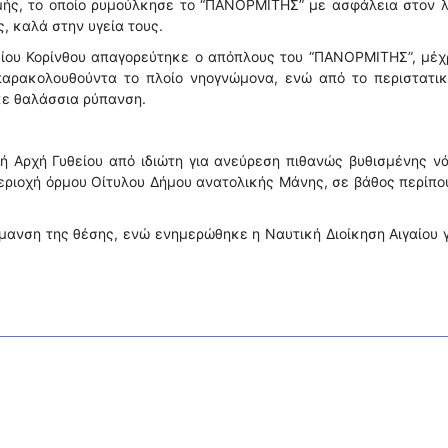
μής, το οποίο ρυμούλκησε το “ΠΑΝΟΡΜΙΤΗΣ” με ασφάλεια στον λ
ς, καλά στην υγεία τους.
είου Κορίνθου απαγορεύτηκε ο απόπλους του “ΠΑΝΟΡΜΙΤΗΣ”, μέχ
παρακολουθούντα το πλοίο νηογνώμονα, ενώ από το περιστατικ
ε θαλάσσια ρύπανση.
ή Αρχή Γυθείου από ιδιώτη για ανεύρεση πιθανώς βυθισμένης ν
εριοχή όρμου Οίτυλου Δήμου ανατολικής Μάνης, σε βάθος περίπο
μανση της θέσης, ενώ ενημερώθηκε η Ναυτική Διοίκηση Αιγαίου γ