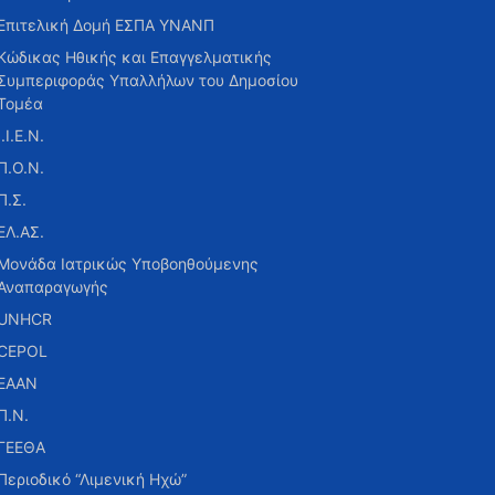
Επιτελική Δομή ΕΣΠΑ ΥΝΑΝΠ
Κώδικας Ηθικής και Επαγγελματικής
Συμπεριφοράς Υπαλλήλων του Δημοσίου
Τομέα
Ι.Ι.Ε.Ν.
Π.Ο.Ν.
Π.Σ.
ΕΛ.ΑΣ.
Μονάδα Ιατρικώς Υποβοηθούμενης
Αναπαραγωγής
UNHCR
CEPOL
ΕΑΑΝ
Π.Ν.
ΓΕΕΘΑ
Περιοδικό “Λιμενική Ηχώ”