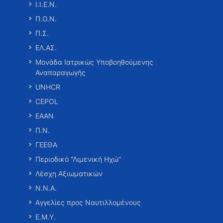
Ι.Ι.Ε.Ν.
Π.Ο.Ν.
Π.Σ.
ΕΛ.ΑΣ.
Μονάδα Ιατρικώς Υποβοηθούμενης
Αναπαραγωγής
UNHCR
CEPOL
ΕΑΑΝ
Π.Ν.
ΓΕΕΘΑ
Περιοδικό “Λιμενική Ηχώ”
Λέσχη Αξιωματικών
Ν.Ν.Α.
Αγγελίες προς Ναυτιλλομένους
Ε.Μ.Υ.