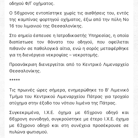
οδηγού Φ/Γ οχήματος.
Ο 56χρονος εντοπίστηκε χωρίς τις αισθήσεις του, εντός
της καμπίνας φορτηγού οχήματος, έξω από την πύλη Νο
16 του λιμανιού της Θεσσαλονίκης.
Στο σημείο έσπευσε η Ιατροδικαστής Υπηρεσίας, η οποία
διαπίστωσε τον θάνατο του οδηγού, που οφείλεται
πιθανόν σε παθολογικά αίτια, ενώ η σορός μεταφέρθηκε
για τη διενέργεια νεκροψίας – νεκροτομής.
Προανάκριση διενεργείται από το Κεντρικό Λιμεναρχείο
Θεσσαλονίκης.
*****
Τις πρωινές ώρες σήμερα, ενημερώθηκε το Β' Λιμενικό
Τμήμα του Κεντρικού Λιμεναρχείου Πάτρας για τροχαίο
ατύχημα στην έξοδο του νότιου λιμένα της Πάτρας.
Συγκεκριμένα, Ι.Χ.Ε. όχημα με 65χρονο οδηγό και
66χρονη συνοδηγό, συγκρούστηκε με έτερο Ι.Χ.Ε. όχημα
με 63χρονο οδηγό και στη συνέχεια προσέκρουσε σε
πυλώνα φωτισμού.