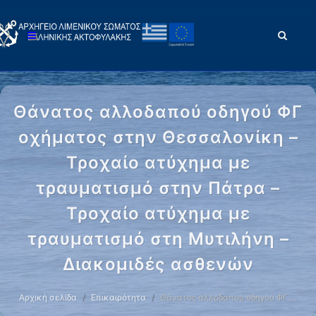
Θάνατος αλλοδαπού οδηγού ΦΓ
οχήματος στην Θεσσαλονίκη –
Τροχαίο ατύχημα με
τραυματισμό στην Πάτρα –
Τροχαίο ατύχημα με
τραυματισμό στη Μυτιλήνη –
Διακομιδές ασθενών
Αρχική σελίδα
Επικαιρότητα
Θάνατος αλλοδαπού οδηγού ΦΓ …