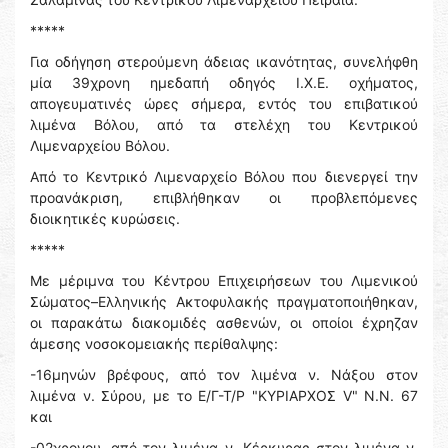
*****
Για οδήγηση στερούμενη άδειας ικανότητας, συνελήφθη
μία 39χρονη ημεδαπή οδηγός Ι.Χ.Ε. οχήματος,
απογευματινές ώρες σήμερα, εντός του επιβατικού
λιμένα Βόλου, από τα στελέχη του Κεντρικού
Λιμεναρχείου Βόλου.
Από το Κεντρικό Λιμεναρχείο Βόλου που διενεργεί την
προανάκριση, επιβλήθηκαν οι προβλεπόμενες
διοικητικές κυρώσεις.
*****
Με μέριμνα του Κέντρου Επιχειρήσεων του Λιμενικού
Σώματος–Ελληνικής Ακτοφυλακής πραγματοποιήθηκαν,
οι παρακάτω διακομιδές ασθενών, οι οποίοι έχρηζαν
άμεσης νοσοκομειακής περίθαλψης:
-16μηνών βρέφους, από τον λιμένα ν. Νάξου στον
λιμένα ν. Σύρου, με το Ε/Γ-Τ/Ρ "ΚΥΡΙΑΡΧΟΣ V" Ν.Ν. 67
και
-02χρονου, από τον λιμένα ν. Κέρκυρας στον λιμένα ν.