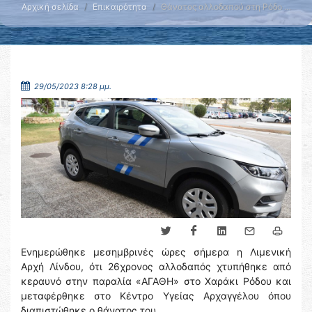
Αρχική σελίδα
Επικαιρότητα
Θάνατος αλλοδαπού στη Ρόδο …
29/05/2023 8:28 μμ.
Ενημερώθηκε μεσημβρινές ώρες σήμερα η Λιμενική
Αρχή Λίνδου, ότι 26χρονος αλλοδαπός χτυπήθηκε από
κεραυνό στην παραλία «ΑΓΑΘΗ» στο Χαράκι Ρόδου και
μεταφέρθηκε στο Κέντρο Υγείας Αρχαγγέλου όπου
διαπιστώθηκε ο θάνατος του.