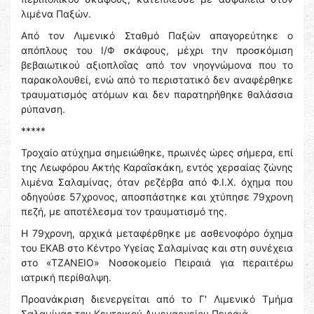
λιμένα Παξών.
Από τον Λιμενικό Σταθμό Παξών απαγορεύτηκε ο
απόπλους του Ι/Φ σκάφους, μέχρι την προσκόμιση
βεβαιωτικού αξιοπλοΐας από τον νηογνώμονα που το
παρακολουθεί, ενώ από το περιστατικό δεν αναφέρθηκε
τραυματισμός ατόμων και δεν παρατηρήθηκε θαλάσσια
ρύπανση.
*****
Τροχαίο ατύχημα σημειώθηκε, πρωινές ώρες σήμερα, επί
της Λεωφόρου Ακτής Καραΐσκάκη, εντός χερσαίας ζώνης
λιμένα Σαλαμίνας, όταν ρεζέρβα από Φ.Ι.Χ. όχημα που
οδηγούσε 57χρονος, αποσπάστηκε και χτύπησε 79χρονη
πεζή, με αποτέλεσμα τον τραυματισμό της.
Η 79χρονη, αρχικά μεταφέρθηκε με ασθενοφόρο όχημα
του ΕΚΑΒ στο Κέντρο Υγείας Σαλαμίνας και στη συνέχεια
στο «ΤΖΑΝΕΙΟ» Νοσοκομείο Πειραιά για περαιτέρω
ιατρική περίθαλψη.
Προανάκριση διενεργείται από το Γ' Λιμενικό Τμήμα
Σαλαμίνας του Κεντρικού Λιμεναρχείου Πειραιά.