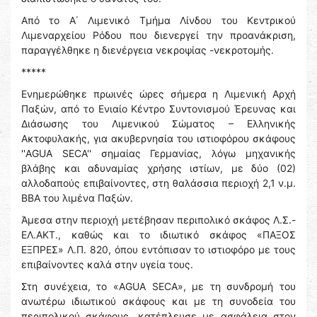
Από το Α΄ Λιμενικό Τμήμα Λίνδου του Κεντρικού
Λιμεναρχείου Ρόδου που διενεργεί την προανάκριση,
παραγγέλθηκε η διενέργεια νεκροψίας -νεκροτομής.
*****
Ενημερώθηκε πρωινές ώρες σήμερα η Λιμενική Αρχή
Παξών, από το Ενιαίο Κέντρο Συντονισμού Έρευνας και
Διάσωσης του Λιμενικού Σώματος – Ελληνικής
Ακτοφυλακής, για ακυβερνησία του ιστιοφόρου σκάφους
''AGUA SECA'' σημαίας Γερμανίας, λόγω μηχανικής
βλάβης και αδυναμίας χρήσης ιστίων, με δύο (02)
αλλοδαπούς επιβαίνοντες, στη θαλάσσια περιοχή 2,1 ν.μ.
ΒΒΑ του λιμένα Παξών.
Άμεσα στην περιοχή μετέβησαν περιπολικό σκάφος Λ.Σ.-
ΕΛ.ΑΚΤ., καθώς και το ιδιωτικό σκάφος «ΠΑΞΟΣ
ΕΞΠΡΕΣ» Λ.Π. 820, όπου εντόπισαν το ιστιοφόρο με τους
επιβαίνοντες καλά στην υγεία τους.
Στη συνέχεια, το «AGUA SECA», με τη συνδρομή του
ανωτέρω ιδιωτικού σκάφους και με τη συνοδεία του
περιπολικού σκάφους, κατέπλευσε με ασφάλεια στον