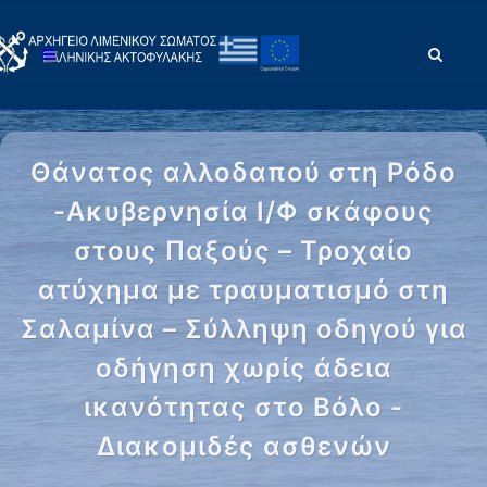
Θάνατος αλλοδαπού στη Ρόδο
-Ακυβερνησία Ι/Φ σκάφους
στους Παξούς – Τροχαίο
ατύχημα με τραυματισμό στη
Σαλαμίνα – Σύλληψη οδηγού για
οδήγηση χωρίς άδεια
ικανότητας στο Βόλο -
Διακομιδές ασθενών