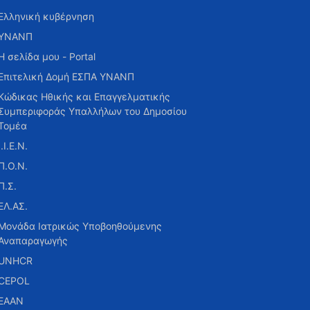
Ελληνική κυβέρνηση
ΥΝΑΝΠ
Η σελίδα μου - Portal
Επιτελική Δομή ΕΣΠΑ ΥΝΑΝΠ
Κώδικας Ηθικής και Επαγγελματικής
Συμπεριφοράς Υπαλλήλων του Δημοσίου
Τομέα
Ι.Ι.Ε.Ν.
Π.Ο.Ν.
Π.Σ.
ΕΛ.ΑΣ.
Μονάδα Ιατρικώς Υποβοηθούμενης
Αναπαραγωγής
UNHCR
CEPOL
ΕΑΑΝ