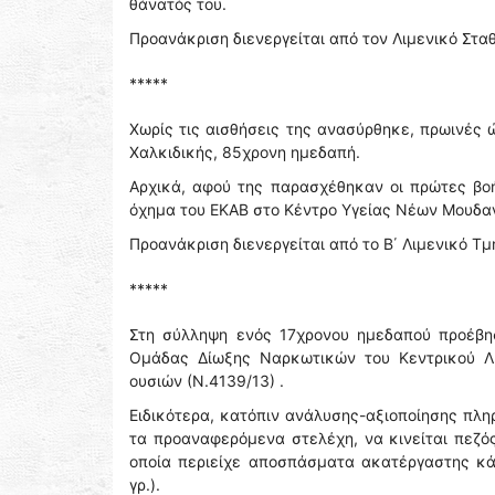
θάνατός του.
Προανάκριση διενεργείται από τον Λιμενικό Στ
*****
Χωρίς τις αισθήσεις της ανασύρθηκε, πρωινές
Χαλκιδικής, 85χρονη ημεδαπή.
Αρχικά, αφού της παρασχέθηκαν οι πρώτες βο
όχημα του ΕΚΑΒ στο Κέντρο Υγείας Νέων Μουδαν
Προανάκριση διενεργείται από το Β΄ Λιμενικό 
*****
Στη σύλληψη ενός 17χρονου ημεδαπού προέβησ
Ομάδας Δίωξης Ναρκωτικών του Κεντρικού Λι
ουσιών (Ν.4139/13) .
Ειδικότερα, κατόπιν ανάλυσης-αξιοποίησης πλ
τα προαναφερόμενα στελέχη, να κινείται πεζό
οποία περιείχε αποσπάσματα ακατέργαστης κά
γρ.).