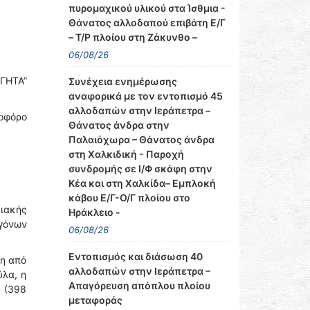
πυρομαχικού υλικού στα Ίσθμια -
Θάνατος αλλοδαπού επιβάτη Ε/Γ
– Τ/Ρ πλοίου στη Ζάκυνθο –
06/08/26
ΟΓΗΤΑ”
Συνέχεια ενημέρωσης
αναφορικά με τον εντοπισμό 45
αλλοδαπών στην Ιεράπετρα –
οφόρο
Θάνατος άνδρα στην
Παλαιόχωρα – Θάνατος άνδρα
στη Χαλκιδική - Παροχή
συνδρομής σε Ι/Φ σκάφη στην
Κέα και στη Χαλκίδα– Εμπλοκή
κάβου Ε/Γ-Ο/Γ πλοίου στο
ιακής
Ηράκλειο -
γόνων
06/08/26
Εντοπισμός και διάσωση 40
θη από
αλλοδαπών στην Ιεράπετρα –
ύλα, η
Απαγόρευση απόπλου πλοίου
 (398
μεταφοράς