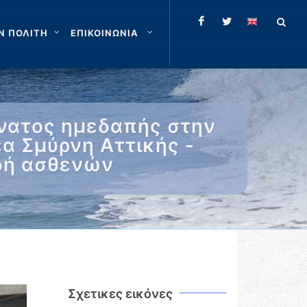
Ν ΠΟΛΙΤΗ
ΕΠΙΚΟΙΝΩΝΙΑ
νατος ημεδαπής στην
α Σμύρνη Αττικής -
δή ασθενών
Σχετικες εικόνες