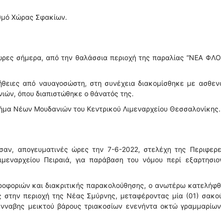
αθμό Χώρας Σφακίων.
 ώρες σήμερα, από την θαλάσσια περιοχή της παραλίας “ΝΕΑ ΦΛ
ήθειες από ναυαγοσώστη, στη συνέχεια διακομίσθηκε με ασθεν
ιών, όπου διαπιστώθηκε ο θάνατός της.
Τμήμα Νέων Μουδανιών του Κεντρικού Λιμεναρχείου Θεσσαλονίκης.
αν, απογευματινές ώρες την 7-6-2022, στελέχη της Περιφερε
μεναρχείου Πειραιά, για παράβαση του νόμου περί εξαρτησιο
ηροφοριών και διακριτικής παρακολούθησης, ο ανωτέρω κατελήφ
ς στην περιοχή της Νέας Σμύρνης, μεταφέροντας μία (01) σακο
νναβης μεικτού βάρους τριακοσίων ενενήντα οκτώ γραμμαρίων