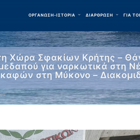
ΟΡΓΑΝΩΣΗ-ΙΣΤΟΡΙΑ
ΔΙΑΡΘΡΩΣΗ
ΓΙΑ ΤΟ
η Χώρα Σφακίων Κρήτης – Θά
μεδαπού για ναρκωτικά στη Νέ
σκαφών στη Μύκονο – Διακομι
ώρα …