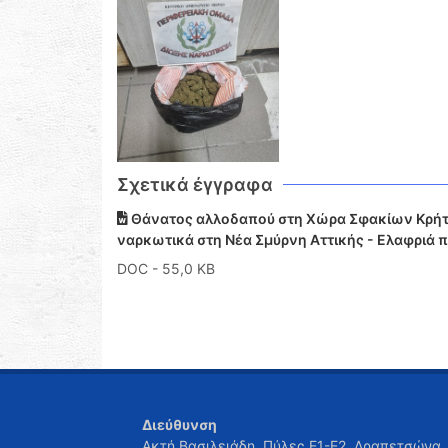
Σχετικά έγγραφα
Θάνατος αλλοδαπού στη Χώρα Σφακίων Κρήτη
ναρκωτικά στη Νέα Σμύρνη Αττικής - Ελαφριά
DOC
- 55,0 KB
Διεύθυνση
Ακτή Βασιλειάδη, Πύλες Ε1-Ε2, Δραπετσώνα