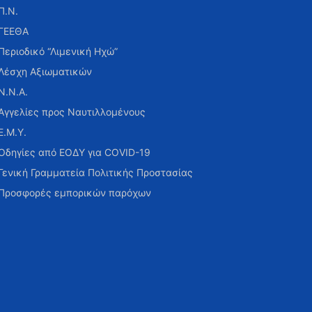
Π.Ν.
ΓΕΕΘΑ
Περιοδικό “Λιμενική Ηχώ”
Λέσχη Αξιωματικών
Ν.Ν.Α.
Αγγελίες προς Ναυτιλλομένους
Ε.Μ.Υ.
Οδηγίες από ΕΟΔΥ για COVID-19
Γενική Γραμματεία Πολιτικής Προστασίας
Προσφορές εμπορικών παρόχων