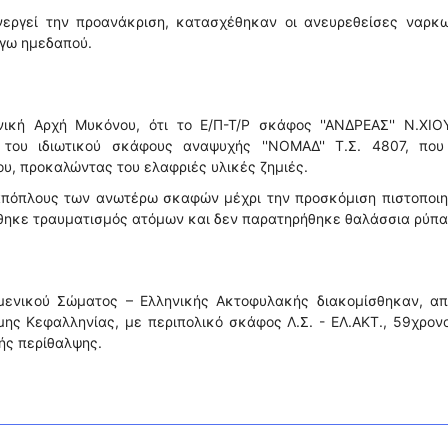
ενεργεί την προανάκριση, κατασχέθηκαν οι ανευρεθείσες ναρκω
όγω ημεδαπού.
ική Αρχή Μυκόνου, ότι το Ε/Π-Τ/Ρ σκάφος ''ΑΝΔΡΕΑΣ'' Ν.ΧΙΟ
ου ιδιωτικού σκάφους αναψυχής ''ΝΟΜΑΔ'' Τ.Σ. 4807, που
υ, προκαλώντας του ελαφριές υλικές ζημιές.
απόπλους των ανωτέρω σκαφών μέχρι την προσκόμιση πιστοποιη
ήθηκε τραυματισμός ατόμων και δεν παρατηρήθηκε θαλάσσια ρύπα
μενικού Σώματος – Ελληνικής Ακτοφυλακής διακομίσθηκαν, απ
ης Κεφαλληνίας, με περιπολικό σκάφος Λ.Σ. - ΕΛ.ΑΚΤ., 59χρον
ής περίθαλψης.