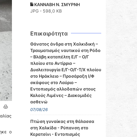
ΚΑΝΝΑΒΗ Ν. ΣΜΥΡΝΗ
JPG - 598,0 KB
Επικαιρότητα
Θάνατος άνδρα στη Χαλκιδική –
Τραυματισμός ναυτικού στη Ρόδο
– Βλάβη καταπέλτη Ε/Γ – Ο/Γ
πλοίου στο Αντίρριο –
Δυσλειτουργία Ε/Γ-Ο/Γ-Τ/Χ πλοίου
στο Ηράκλειο – Προσάραξη Ι/Φ
σκάφους στο Λαύριο –
Εντοπισμός αλλοδαπών στους
Καλούς Λιμένες – Διακομιδές
ασθενώ
07/08/26
αλίας
Πτώση γυναίκας στη θάλασσα
στη Χαλκίδα - Ρύπανση στο
ηκε ο
Κερατσίνι - Εντοπισμός