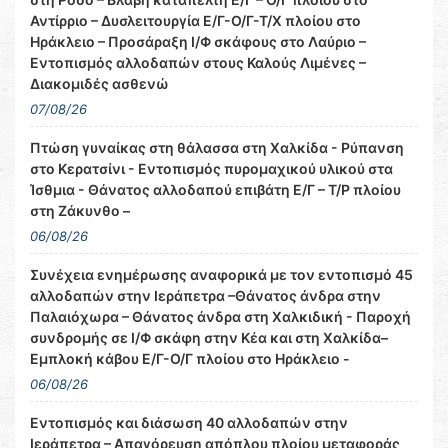
Αντίρριο – Δυσλειτουργία Ε/Γ-Ο/Γ-Τ/Χ πλοίου στο
Ηράκλειο – Προσάραξη Ι/Φ σκάφους στο Λαύριο –
Εντοπισμός αλλοδαπών στους Καλούς Λιμένες –
Διακομιδές ασθενώ
07/08/26
Πτώση γυναίκας στη θάλασσα στη Χαλκίδα - Ρύπανση
στο Κερατσίνι - Εντοπισμός πυρομαχικού υλικού στα
Ίσθμια - Θάνατος αλλοδαπού επιβάτη Ε/Γ – Τ/Ρ πλοίου
στη Ζάκυνθο –
06/08/26
Συνέχεια ενημέρωσης αναφορικά με τον εντοπισμό 45
αλλοδαπών στην Ιεράπετρα –Θάνατος άνδρα στην
Παλαιόχωρα – Θάνατος άνδρα στη Χαλκιδική - Παροχή
συνδρομής σε Ι/Φ σκάφη στην Κέα και στη Χαλκίδα–
Εμπλοκή κάβου Ε/Γ-Ο/Γ πλοίου στο Ηράκλειο -
06/08/26
Εντοπισμός και διάσωση 40 αλλοδαπών στην
Ιεράπετρα – Απαγόρευση απόπλου πλοίου μεταφοράς