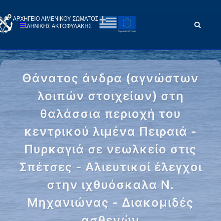
Θάνατος άνδρα (αγνώστων
λοιπών στοιχείων) στη
θαλάσσια περιοχή του
κεντρικού λιμένα Πειραιά -
Πυρκαγιά σε νεωλκείο στις
Σπέτσες - Αλιευτικοί έλεγχοι
στην ιχθυόσκαλα Ν.
Μηχανιώνας - Διακομιδές
ασθενών