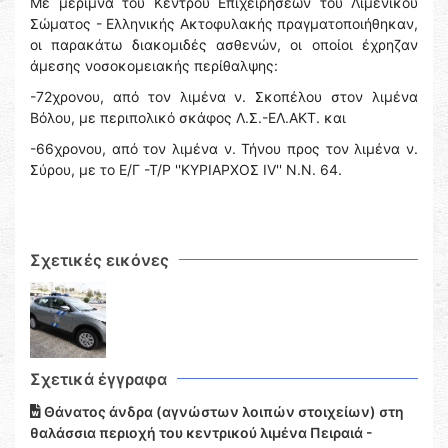
Με μέριμνα του Κέντρου Επιχειρήσεων του Λιμενικού
Σώματος - Ελληνικής Ακτοφυλακής πραγματοποιήθηκαν,
οι παρακάτω διακομιδές ασθενών, οι οποίοι έχρηζαν
άμεσης νοσοκομειακής περίθαλψης:
-72χρονου, από τον λιμένα ν. Σκοπέλου στον λιμένα
Βόλου, με περιπολικό σκάφος Λ.Σ.-ΕΛ.ΑΚΤ. και
-66χρονου, από τον λιμένα ν. Τήνου προς τον λιμένα ν.
Σύρου, με το Ε/Γ -Τ/Ρ ''ΚΥΡΙΑΡΧΟΣ ΙV'' Ν.Ν. 64.
Σχετικές εικόνες
Σχετικά έγγραφα
Θάνατος άνδρα (αγνώστων λοιπών στοιχείων) στη
θαλάσσια περιοχή του κεντρικού λιμένα Πειραιά -