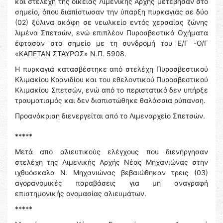
και στελέχη της οικείας Λιμενικής Αρχής μετέβησαν στο
σημείο, όπου διαπίστωσαν την ύπαρξη πυρκαγιάς σε δύο
(02) ξύλινα σκάφη σε νεωλκείο εντός χερσαίας ζώνης
λιμένα Σπετσών, ενώ επιπλέον Πυροσβεστικά Οχήματα
έφτασαν στο σημείο με τη συνδρομή του Ε/Γ -Ο/Γ
«ΚΑΠΕΤΑΝ ΣΤΑΥΡΟΣ» Ν.Π. 5908.
Η πυρκαγιά κατασβέστηκε από στελέχη Πυροσβεστικού
Κλιμακίου Κρανιδίου και του εθελοντικού Πυροσβεστικού
Κλιμακίου Σπετσών, ενώ από το περιστατικό δεν υπήρξε
τραυματισμός και δεν διαπιστώθηκε θαλάσσια ρύπανση.
Προανάκριση διενεργείται από το Λιμεναρχείο Σπετσών.
*****
Μετά από αλιευτικούς ελέγχους που διενήργησαν
στελέχη της Λιμενικής Αρχής Νέας Μηχανιώνας στην
ιχθυόσκαλα Ν. Μηχανιώνας βεβαιώθηκαν τρεις (03)
αγορανομικές παραβάσεις για μη αναγραφή
επιστημονικής ονομασίας αλιευμάτων.
*****