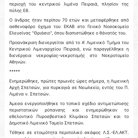
περιοχή του κεντρικού λιμένα Πειραιά, πλησίον της
πύλης Ε8.
Ο άνδρας ήταν περίπου 70 ετών και μεταφέρθηκε από
ασθενοφόρο όχημα του ΕΚΑΒ στο Γενικό Νοσοκομείο
Ελευσίνας ''Θριάσιο'', όπου διαπιστώθηκε ο θάνατός του.
Προανάκριση διενεργείται από το Α' Λιμενικό Τμήμα του
Κεντρικού Λιμεναρχείου Πειραιά, ενώ παραγγέλθηκε η
διενέργεια νεκροψίας-νεκροτομής στο Νεκροτομείο
Αθηνών.
*****
Ενημερώθηκε, πρώτες πρωινές ώρες σήμερα, η Λιμενική
Αρχή Σπετσών, για πυρκαγιά σε Νεωλκείο, εντός του Π.
Λιμένα ν. Σπετσών.
Άμεσα ενεργοποιήθηκε το τοπικό σχέδιο αντιμετώπισης
περιστατικών ρύπανσης και ενημερώθηκαν το
εθελοντικό Πυροσβεστικό Κλιμάκιο Σπετσών και το
Δημοτικό Λιμενικό Ταμείο Σπετσών.
Τέθηκε σε ετοιμότητα περιπολικό σκάφος Λ.Σ.-ΕΛ.ΑΚΤ.