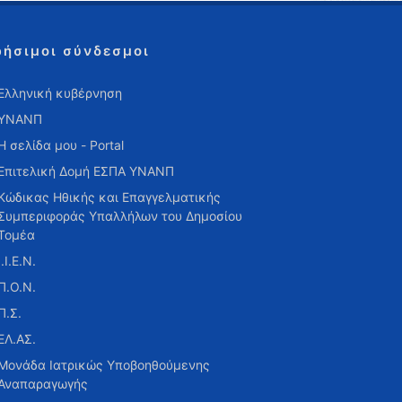
ρήσιμοι σύνδεσμοι
Ελληνική κυβέρνηση
ΥΝΑΝΠ
Η σελίδα μου - Portal
Επιτελική Δομή ΕΣΠΑ ΥΝΑΝΠ
Κώδικας Ηθικής και Επαγγελματικής
Συμπεριφοράς Υπαλλήλων του Δημοσίου
Τομέα
Ι.Ι.Ε.Ν.
Π.Ο.Ν.
Π.Σ.
ΕΛ.ΑΣ.
Μονάδα Ιατρικώς Υποβοηθούμενης
Αναπαραγωγής