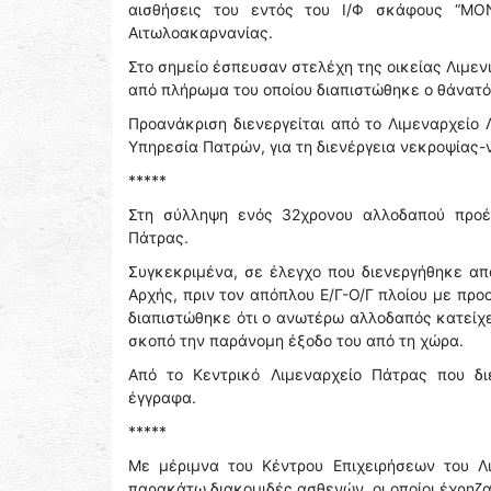
αισθήσεις του εντός του Ι/Φ σκάφους “MO
Αιτωλοακαρνανίας.
Στο σημείο έσπευσαν στελέχη της οικείας Λιμε
από πλήρωμα του οποίου διαπιστώθηκε ο θάνατό
Προανάκριση διενεργείται από το Λιμεναρχείο 
Υπηρεσία Πατρών, για τη διενέργεια νεκροψίας-
*****
Στη σύλληψη ενός 32χρονου αλλοδαπού προέ
Πάτρας.
Συγκεκριμένα, σε έλεγχο που διενεργήθηκε από
Αρχής, πριν τον απόπλου Ε/Γ-Ο/Γ πλοίου με προ
διαπιστώθηκε ότι ο ανωτέρω αλλοδαπός κατείχε
σκοπό την παράνομη έξοδο του από τη χώρα.
Από το Κεντρικό Λιμεναρχείο Πάτρας που δι
έγγραφα.
*****
Με μέριμνα του Κέντρου Επιχειρήσεων του Λ
παρακάτω διακομιδές ασθενών, οι οποίοι έχρηζ