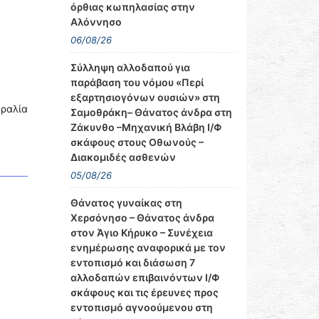
όρθιας κωπηλασίας στην
Αλόννησο
06/08/26
Σύλληψη αλλοδαπού για
παράβαση του νόμου «Περί
εξαρτησιογόνων ουσιών» στη
ραλία
Σαμοθράκη– Θάνατος άνδρα στη
Ζάκυνθο –Μηχανική Βλάβη Ι/Φ
σκάφους στους Οθωνούς –
Διακομιδές ασθενών
05/08/26
Θάνατος γυναίκας στη
Χερσόνησο – Θάνατος άνδρα
στον Άγιο Κήρυκο – Συνέχεια
ενημέρωσης αναφορικά με τον
εντοπισμό και διάσωση 7
αλλοδαπών επιβαινόντων Ι/Φ
σκάφους και τις έρευνες προς
εντοπισμό αγνοούμενου στη