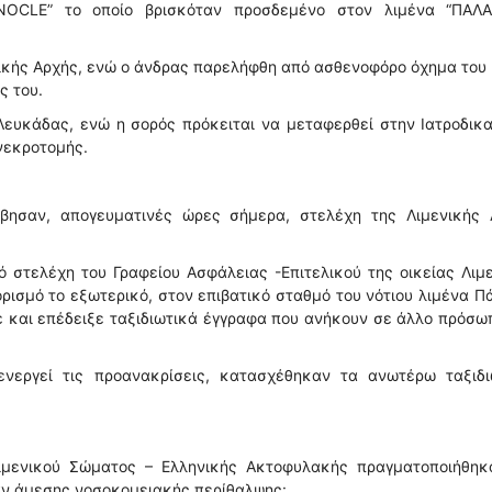
NOCLE” το οποίο βρισκόταν προσδεμένο στον λιμένα “ΠΑΛΑ
νικής Αρχής, ενώ ο άνδρας παρελήφθη από ασθενοφόρο όχημα του
ς του.
Λευκάδας, ενώ η σορός πρόκειται να μεταφερθεί στην Ιατροδικ
νεκροτομής.
βησαν, απογευματινές ώρες σήμερα, στελέχη της Λιμενικής 
 στελέχη του Γραφείου Ασφάλειας -Επιτελικού της οικείας Λιμ
ορισμό το εξωτερικό, στον επιβατικό σταθμό του νότιου λιμένα Π
 και επέδειξε ταξιδιωτικά έγγραφα που ανήκουν σε άλλο πρόσω
ενεργεί τις προανακρίσεις, κατασχέθηκαν τα ανωτέρω ταξιδι
ιμενικού Σώματος – Ελληνικής Ακτοφυλακής πραγματοποιήθηκα
αν άμεσης νοσοκομειακής περίθαλψης: