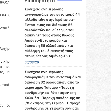
Επικαιρότητα
ΙΡΟΣ”
Συνέχεια ενημέρωσης
αναφορικά με τον εντοπισμό 44
 ΕΚΑΒ,
αλλοδαπών στην Ιεράπετρα–
Εντοπισμός και διάσωση 56
αστική
αλλοδαπών και σύλληψη του
διακινητή τους στους Καλούς
Λιμένες–Εντοπισμός και
διάσωση 56 αλλοδαπών και
Αρχής
σύλληψη του διακινητή τους
στους Καλούς Λιμένες–Εντ
ενικής
06/08/26
άτρας,
πο, με
Συνέχεια ενημέρωσης
αναφορικά με τον εντοπισμό και
διάσωση 32 αλλοδαπών από το
ωτικά
ακρωτήριο Ταίναρο –Παροχή
συνδρομής σε Ι/Φ σκάφος στη
Χαλκίδα– Παροχή συνδρομής σε
Ι/Φ σκάφος στη Σέριφο – Παροχή
ν, οι
συνδρομής σε χειριστή σανίδας