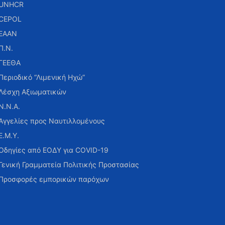
UNHCR
CEPOL
ΕΑΑΝ
Π.Ν.
ΓΕΕΘΑ
Περιοδικό “Λιμενική Ηχώ”
Λέσχη Αξιωματικών
Ν.Ν.Α.
Αγγελίες προς Ναυτιλλομένους
Ε.Μ.Υ.
Οδηγίες από ΕΟΔΥ για COVID-19
Γενική Γραμματεία Πολιτικής Προστασίας
Προσφορές εμπορικών παρόχων