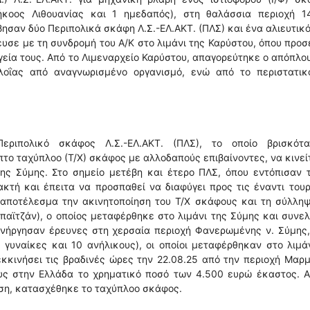
ήκοος Λιθουανίας και 1 ημεδαπός), στη θαλάσσια περιοχή 14
ησαν δύο Περιπολικά σκάφη Λ.Σ.-ΕΛ.ΑΚΤ. (ΠΛΣ) και ένα αλιευτικό
υσε με τη συνδρομή του Α/Κ στο λιμάνι της Καρύστου, όπου προ
γεία τους. Από το Λιμεναρχείο Καρύστου, απαγορεύτηκε ο απόπλο
πλοΐας από αναγνωρισμένο οργανισμό, ενώ από το περιστατικ
ριπολικό σκάφος Λ.Σ.-ΕΛ.ΑΚΤ. (ΠΛΣ), το οποίο βρισκότ
το ταχύπλοο (Τ/Χ) σκάφος με αλλοδαπούς επιβαίνοντες, να κινεί
ης Σύμης. Στο σημείο μετέβη και έτερο ΠΛΣ, όπου εντόπισαν 
κτή και έπειτα να προσπαθεί να διαφύγει προς τις έναντι του
αποτέλεσμα την ακινητοποίηση του Τ/Χ σκάφους και τη σύλληψ
αϊτζάν), ο οποίος μεταφέρθηκε στο λιμάνι της Σύμης και συνε
ιενήργησαν έρευνες στη χερσαία περιοχή Φανερωμένης ν. Σύμης
 γυναίκες και 10 ανήλικους), οι οποίοι μεταφέρθηκαν στο λιμά
εκκινήσει τις βραδινές ώρες την 22.08.25 από την περιοχή Μαρ
υς στην Ελλάδα το χρηματικό ποσό των 4.500 ευρώ έκαστος. Α
ιση, κατασχέθηκε το ταχύπλοο σκάφος.