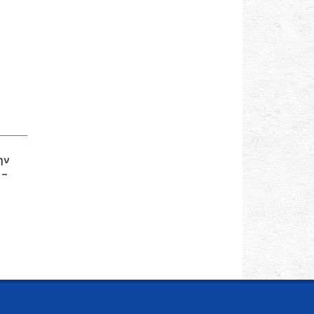
ην
 –