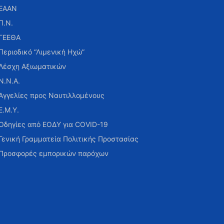
ΕΑΑΝ
Π.Ν.
ΓΕΕΘΑ
Περιοδικό “Λιμενική Ηχώ”
Λέσχη Αξιωματικών
Ν.Ν.Α.
Αγγελίες προς Ναυτιλλομένους
Ε.Μ.Υ.
Οδηγίες από ΕΟΔΥ για COVID-19
Γενική Γραμματεία Πολιτικής Προστασίας
Προσφορές εμπορικών παρόχων