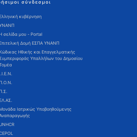
ρήσιμοι σύνδεσμοι
Ελληνική κυβέρνηση
ΥΝΑΝΠ
Η σελίδα μου - Portal
Επιτελική Δομή ΕΣΠΑ ΥΝΑΝΠ
Κώδικας Ηθικής και Επαγγελματικής
Συμπεριφοράς Υπαλλήλων του Δημοσίου
Τομέα
Ι.Ι.Ε.Ν.
Π.Ο.Ν.
Π.Σ.
ΕΛ.ΑΣ.
Μονάδα Ιατρικώς Υποβοηθούμενης
Αναπαραγωγής
UNHCR
CEPOL