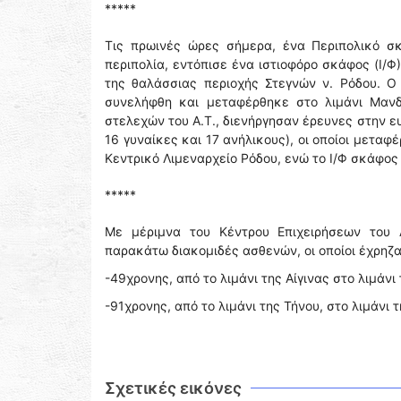
*****
Τις πρωινές ώρες σήμερα, ένα Περιπολικό σκ
περιπολία, εντόπισε ένα ιστιοφόρο σκάφος (Ι/
της θαλάσσιας περιοχής Στεγνών ν. Ρόδου. Ο
συνελήφθη και μεταφέρθηκε στο λιμάνι Μανδρ
στελεχών του Α.Τ., διενήργησαν έρευνες στην ε
16 γυναίκες και 17 ανήλικους), οι οποίοι μεταφ
Κεντρικό Λιμεναρχείο Ρόδου, ενώ το Ι/Φ σκάφος
*****
Με μέριμνα του Κέντρου Επιχειρήσεων του 
παρακάτω διακομιδές ασθενών, οι οποίοι έχρηζ
-49χρονης, από το λιμάνι της Αίγινας στο λιμάνι
-91χρονης, από το λιμάνι της Τήνου, στο λιμάνι 
Σχετικές εικόνες