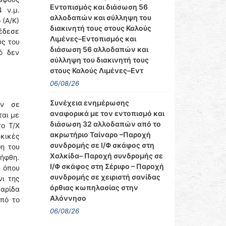
Εντοπισμός και διάσωση 56
 ν.μ.
αλλοδαπών και σύλληψη του
 (Α/Κ)
διακινητή τους στους Καλούς
σέδεσε
Λιμένες–Εντοπισμός και
υς του
διάσωση 56 αλλοδαπών και
ό δεν
σύλληψη του διακινητή τους
στους Καλούς Λιμένες–Εντ
06/08/26
Συνέχεια ενημέρωσης
αν σε
αναφορικά με τον εντοπισμό και
ται με
διάσωση 32 αλλοδαπών από το
το Τ/Χ
ακρωτήριο Ταίναρο –Παροχή
ρκικές
συνδρομής σε Ι/Φ σκάφος στη
η του
Χαλκίδα– Παροχή συνδρομής σε
λήφθη.
Ι/Φ σκάφος στη Σέριφο – Παροχή
, όπου
συνδρομής σε χειριστή σανίδας
νι της
όρθιας κωπηλασίας στην
μαρίδα
Αλόννησο
πό το
06/08/26