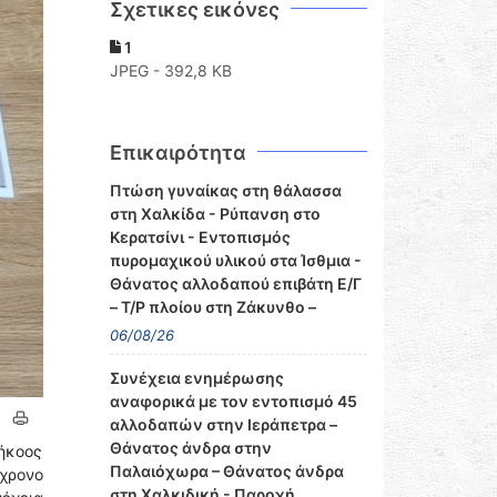
Σχετικες εικόνες
1
JPEG - 392,8 KB
Επικαιρότητα
Πτώση γυναίκας στη θάλασσα
στη Χαλκίδα - Ρύπανση στο
Κερατσίνι - Εντοπισμός
πυρομαχικού υλικού στα Ίσθμια -
Θάνατος αλλοδαπού επιβάτη Ε/Γ
– Τ/Ρ πλοίου στη Ζάκυνθο –
06/08/26
Συνέχεια ενημέρωσης
αναφορικά με τον εντοπισμό 45
αλλοδαπών στην Ιεράπετρα –
Θάνατος άνδρα στην
ήκοος
Παλαιόχωρα – Θάνατος άνδρα
1χρονο
στη Χαλκιδική - Παροχή