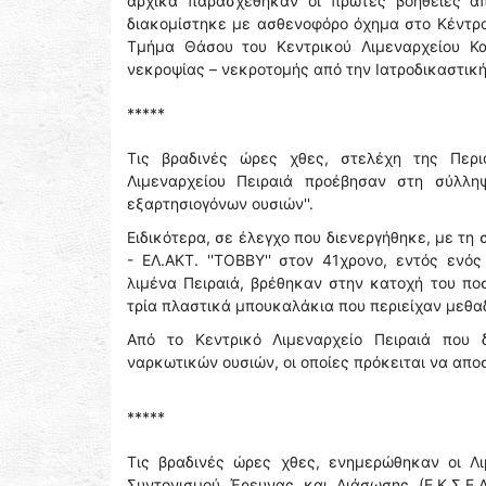
αρχικά παρασχέθηκαν οι πρώτες βοήθειες α
διακομίστηκε με ασθενοφόρο όχημα στο Κέντρο 
Τμήμα Θάσου του Κεντρικού Λιμεναρχείου Κα
νεκροψίας – νεκροτομής από την Ιατροδικαστικ
*****
Τις βραδινές ώρες χθες, στελέχη της Περι
Λιμεναρχείου Πειραιά προέβησαν στη σύλλη
εξαρτησιογόνων ουσιών''.
Ειδικότερα, σε έλεγχο που διενεργήθηκε, με τ
- ΕΛ.ΑΚΤ. ''ΤΟΒΒΥ'' στον 41χρονο, εντός ενός
λιμένα Πειραιά, βρέθηκαν στην κατοχή του π
τρία πλαστικά μπουκαλάκια που περιείχαν μεθα
Από το Κεντρικό Λιμεναρχείο Πειραιά που 
ναρκωτικών ουσιών, οι οποίες πρόκειται να απο
*****
Τις βραδινές ώρες χθες, ενημερώθηκαν οι Λι
Συντονισμού Έρευνας και Διάσωσης (Ε.Κ.Σ.Ε.Δ