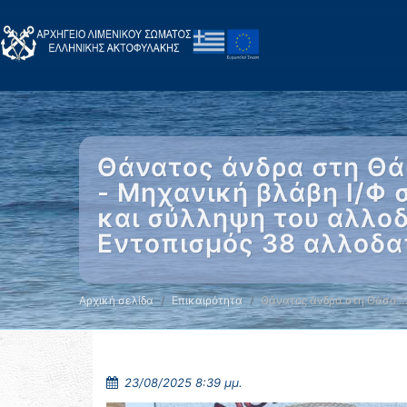
Θάνατος άνδρα στη Θά
- Μηχανική βλάβη Ι/Φ
και σύλληψη του αλλοδ
Εντοπισμός 38 αλλοδα
Αρχική σελίδα
Επικαιρότητα
Θάνατος άνδρα στη Θάσο 
23/08/2025 8:39 μμ.