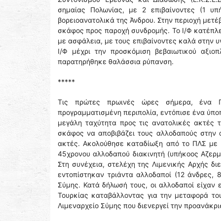
σημαίας Πολωνίας, με 2 επιβαίνοντες (1 υπ
βορειοανατολικά της Άνδρου. Στην περιοχή μετέβ
σκάφος προς παροχή συνδρομής. Το Ι/Φ κατέπλε
με ασφάλεια, με τους επιβαίνοντες καλά στην υ
Ι/Φ μέχρι την προσκόμιση βεβαιωτικού αξιο
παρατηρήθηκε θαλάσσια ρύπανση.
*****
Τις πρώτες πρωινές ώρες σήμερα, ένα Πε
προγραμματισμένη περιπολία, εντόπισε ένα ύποπ
μεγάλη ταχύτητα προς τις ανατολικές ακτές τ
σκάφος να αποβιβάζει τους αλλοδαπούς στην α
ακτές. Ακολούθησε καταδίωξη από το ΠΛΣ με 
45χρονου αλλοδαπού διακινητή (υπήκοος Αζερμπ
Στη συνέχεια, στελέχη της Λιμενικής Αρχής δ
εντοπίστηκαν τριάντα αλλοδαποί (12 άνδρες, 8
Σύμης. Κατά δήλωσή τους, οι αλλοδαποί είχαν 
Τουρκίας καταβάλλοντας για την μεταφορά το
Λιμεναρχείο Σύμης που διενεργεί την προανάκρ