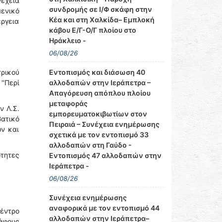
έχεια
συνδρομής σε Ι/Φ σκάφη στην
μενικό
Κέα και στη Χαλκίδα– Εμπλοκή
ργεια
κάβου Ε/Γ-Ο/Γ πλοίου στο
Ηράκλειο -
06/08/26
Εντοπισμός και διάσωση 40
ρικού
αλλοδαπών στην Ιεράπετρα –
'Περί
Απαγόρευση απόπλου πλοίου
μεταφοράς
ν Λ.Σ.
εμπορευματοκιβωτίων στον
βατικό
Πειραιά – Συνέχεια ενημέρωσης
ν και
σχετικά με τον εντοπισμό 33
αλλοδαπών στη Γαύδο -
τητες
Εντοπισμός 47 αλλοδαπών στην
Ιεράπετρα -
06/08/26
Συνέχεια ενημέρωσης
αναφορικά με τον εντοπισμό 44
έντρο
αλλοδαπών στην Ιεράπετρα–
κάφους