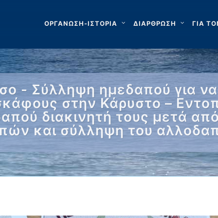
ΟΡΓΑΝΩΣΗ-ΙΣΤΟΡΙΑ
ΔΙΑΡΘΡΩΣΗ
ΓΙΑ ΤΟ
σο - Σύλληψη ημεδαπού για να
 σκάφους στην Κάρυστο – Εντο
απού διακινητή τους μετά από
πών και σύλληψη του αλλοδα
…