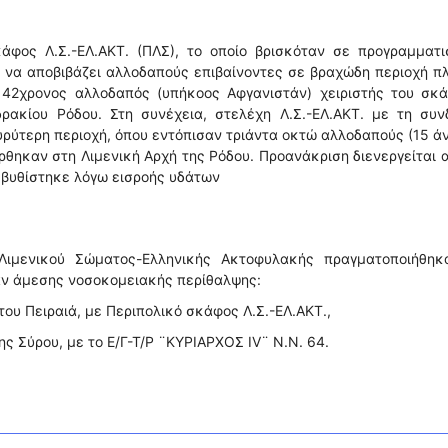
άφος Λ.Σ.-ΕΛ.ΑΚΤ. (ΠΛΣ), το οποίο βρισκόταν σε προγραμματι
Φ) να αποβιβάζει αλλοδαπούς επιβαίνοντες σε βραχώδη περιοχή π
 42χρονος αλλοδαπός (υπήκοος Αφγανιστάν) χειριστής του σκά
ακίου Ρόδου. Στη συνέχεια, στελέχη Λ.Σ.-ΕΛ.ΑΚΤ. με τη συν
υρύτερη περιοχή, όπου εντόπισαν τριάντα οκτώ αλλοδαπούς (15 ά
έρθηκαν στη Λιμενική Αρχή της Ρόδου. Προανάκριση διενεργείται 
 βυθίστηκε λόγω εισροής υδάτων
Λιμενικού Σώματος-Ελληνικής Ακτοφυλακής πραγματοποιήθηκα
αν άμεσης νοσοκομειακής περίθαλψης:
 του Πειραιά, με Περιπολικό σκάφος Λ.Σ.-ΕΛ.ΑΚΤ.,
της Σύρου, με το Ε/Γ-Τ/Ρ ¨ΚΥΡΙΑΡΧΟΣ ΙV¨ Ν.Ν. 64.