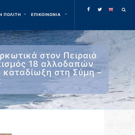
Ν ΠΟΛΙΤΗ
ΕΠΙΚΟΙΝΩΝΙΑ
ρκωτικά στον Πειραιά
πισμός 18 αλλοδαπών
 καταδίωξη στη Σύμη –
π