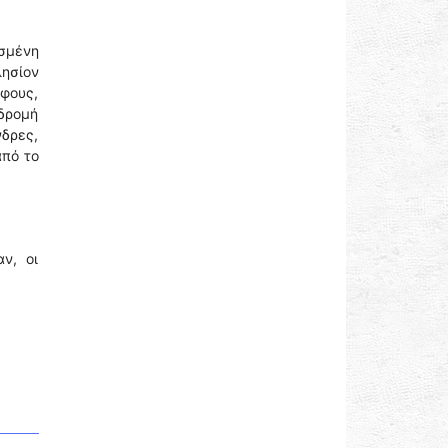
σμένη
λησίον
φους,
δρομή
νδρες,
από το
ν, οι