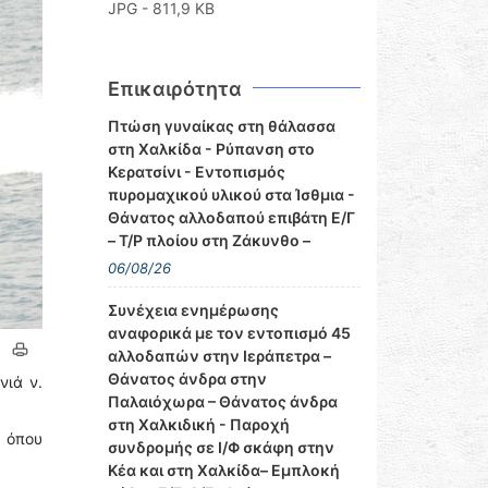
JPG - 811,9 KB
Επικαιρότητα
Πτώση γυναίκας στη θάλασσα
στη Χαλκίδα - Ρύπανση στο
Κερατσίνι - Εντοπισμός
πυρομαχικού υλικού στα Ίσθμια -
Θάνατος αλλοδαπού επιβάτη Ε/Γ
– Τ/Ρ πλοίου στη Ζάκυνθο –
06/08/26
Συνέχεια ενημέρωσης
αναφορικά με τον εντοπισμό 45
αλλοδαπών στην Ιεράπετρα –
Θάνατος άνδρα στην
νιά ν.
Παλαιόχωρα – Θάνατος άνδρα
στη Χαλκιδική - Παροχή
 όπου
συνδρομής σε Ι/Φ σκάφη στην
Κέα και στη Χαλκίδα– Εμπλοκή