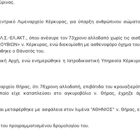
ύρινας.
εντρικό Λιμεναρχείο Κέρκυρας, για ύπαρξη ανθρώπινου σώματο
Λ.Σ.-ΕΛ.ΑΚΤ., όπου ανέσυρε τον 73χρονο αλλοδαπό χωρίς τις αισ
«ΓΟΥΒΙΩΝ» ν. Κέρκυρας, ενώ διεκομίσθη με ασθενοφόρο όχημα το
ώθηκε ο Θάνατός του.
νική Αρχή, ενώ ενημερώθηκε η Ιατροδικαστική Υπηρεσία Κέρκυρ
αρχείο Θήρας, ότι 76χρονη αλλοδαπή, επιβάτιδα του κρουαζιερό
ποίο είχε καταπλεύσει στο αγκυροβόλιο ν. Θήρας, έχρηζε ά
και μεταφέρθηκε με ασφάλεια στον λιμένα "ΑΘΗΝΙΟΣ" ν. Θήρας, 
 του προγραμματισμένου δρομολογίου του.