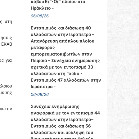
κάβου Ε/Γ-Ο/Γ πλοίου στο
Ηράκλειο -
06/08/26
ς στη
Εντοπισμός και διάσωση 40
αλλοδαπών στην Ιεράπετρα –
θήσεις
Απαγόρευση απόπλου πλοίου
υ ΕΚΑΒ
μεταφοράς
εμπορευματοκιβωτίων στον
ας για
Πειραιά – Συνέχεια ενημέρωσης
σχετικά με τον εντοπισμό 33
αλλοδαπών στη Γαύδο -
Εντοπισμός 47 αλλοδαπών στην
πλοιου
Ιεράπετρα -
μεσης
06/08/26
Συνέχεια ενημέρωσης
ενώ εν
αναφορικά με τον εντοπισμό 44
αλλοδαπών στην Ιεράπετρα–
Εντοπισμός και διάσωση 56
αλλοδαπών και σύλληψη του
διακινητή τους στους Καλούς