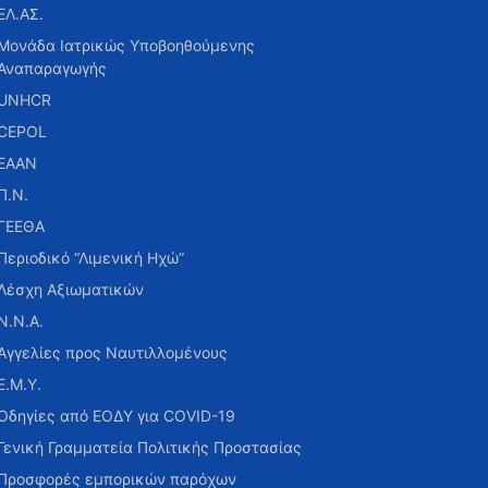
ΕΛ.ΑΣ.
Μονάδα Ιατρικώς Υποβοηθούμενης
Αναπαραγωγής
UNHCR
CEPOL
ΕΑΑΝ
Π.Ν.
ΓΕΕΘΑ
Περιοδικό “Λιμενική Ηχώ”
Λέσχη Αξιωματικών
Ν.Ν.Α.
Αγγελίες προς Ναυτιλλομένους
Ε.Μ.Υ.
Οδηγίες από ΕΟΔΥ για COVID-19
Γενική Γραμματεία Πολιτικής Προστασίας
Προσφορές εμπορικών παρόχων