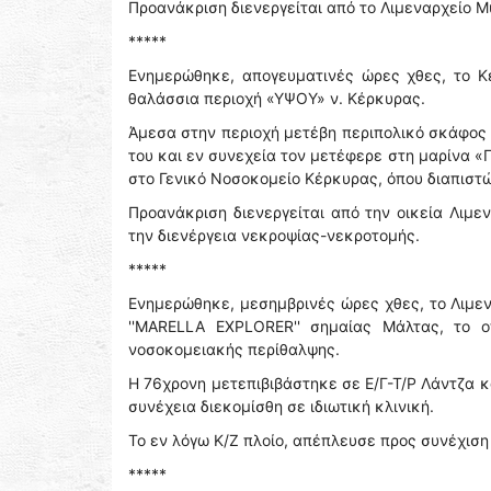
Προανάκριση διενεργείται από το Λιμεναρχείο Μ
*****
Ενημερώθηκε, απογευματινές ώρες χθες, το Κ
θαλάσσια περιοχή «ΥΨΟΥ» ν. Κέρκυρας.
Άμεσα στην περιοχή μετέβη περιπολικό σκάφος 
του και εν συνεχεία τον μετέφερε στη μαρίνα 
στο Γενικό Νοσοκομείο Κέρκυρας, όπου διαπιστ
Προανάκριση διενεργείται από την οικεία Λιμε
την διενέργεια νεκροψίας-νεκροτομής.
*****
Ενημερώθηκε, μεσημβρινές ώρες χθες, το Λιμεν
''MARELLA EXPLORER'' σημαίας Μάλτας, το ο
νοσοκομειακής περίθαλψης.
Η 76χρονη μετεπιβιβάστηκε σε Ε/Γ-Τ/Ρ Λάντζα 
συνέχεια διεκομίσθη σε ιδιωτική κλινική.
Το εν λόγω Κ/Ζ πλοίο, απέπλευσε προς συνέχιση
*****