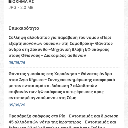
ΟΧΗΜΑ ΛΣ
JPG - 2,0 MB
Επικαιρότητα
Σύλληψη αλλοδαπού για παράβαση του νόμου «Περί
εξαρτησιογόνων ουσιών» στη Σαμοθράκη– Θάνατος
άνδρα στη Ζάκυνθο –Μηχανική Βλάβη Ι/Φ σκάφους
στους Οθωνούς – Διακομιδές ασθενών
05/08/26
Θάνατος γυναίκας στη Χερσόνησο – Θάνατος άνδρα
στον Άγιο Κήρυκο – Συνέχεια ενημέρωσης αναφορικά
με τον εντοπισμό και διάσωση 7 αλλοδαπών
επιβαινόντων Ι/Φ σκάφους και τις έρευνες προς
εντοπισμό αγνοούμενου στη Σύμη –
05/08/26
Προσάραξη σκάφους στο Ρίο - Εντοπισμός και διάσωση
45 αλλοδαπών νότια της Ιεράπετρας - Εντοπισμός και
διάσωση 33 αλλοδαπών νοτιοδυτικά της Γαύδου –