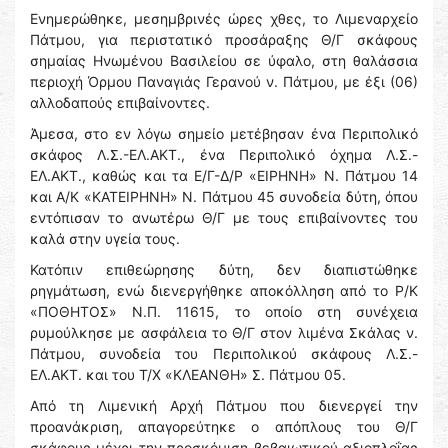
Ενημερώθηκε, μεσημβρινές ώρες χθες, το Λιμεναρχείο
Πάτμου, για περιστατικό προσάραξης Θ/Γ σκάφους
σημαίας Ηνωμένου Βασιλείου σε ύφαλο, στη θαλάσσια
περιοχή Όρμου Παναγιάς Γερανού ν. Πάτμου, με έξι (06)
αλλοδαπούς επιβαίνοντες.
Άμεσα, στο εν λόγω σημείο μετέβησαν ένα Περιπολικό
σκάφος Λ.Σ.-ΕΛ.ΑΚΤ., ένα Περιπολικό όχημα Λ.Σ.-
ΕΛ.ΑΚΤ., καθώς και τα Ε/Γ-Δ/Ρ «ΕΙΡΗΝΗ» Ν. Πάτμου 14
και Α/Κ «ΚΑΤΕΙΡΗΝΗ» Ν. Πάτμου 45 συνοδεία δύτη, όπου
εντόπισαν το ανωτέρω Θ/Γ με τους επιβαίνοντες του
καλά στην υγεία τους.
Κατόπιν επιθεώρησης δύτη, δεν διαπιστώθηκε
ρηγμάτωση, ενώ διενεργήθηκε αποκόλληση από το Ρ/Κ
«ΠΟΘΗΤΟΣ» Ν.Π. 11615, το οποίο στη συνέχεια
ρυμούλκησε με ασφάλεια το Θ/Γ στον λιμένα Σκάλας ν.
Πάτμου, συνοδεία του Περιπολικού σκάφους Λ.Σ.-
ΕΛ.ΑΚΤ. και του Τ/Χ «ΚΛΕΑΝΘΗ» Σ. Πάτμου 05.
Από τη Λιμενική Αρχή Πάτμου που διενεργεί την
προανάκριση, απαγορεύτηκε ο απόπλους του Θ/Γ
σκάφους μέχρι την προσκόμιση βεβαιωτικού αξιοπλοΐας