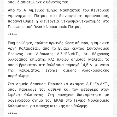
όπου διαπιστώθηκε ο θάνατος του.
Από το Α' Λιμενικό τμήμα Ναυπάκτου του Κεντρικού
Λιμεναρχείου Πάτρας που διενεργεί τη προανάκριση,
παραγγέλθηκε η διενέργεια νεκροψία-νεκροτομής στο
Περιφερειακό Γενικό Νοσοκομείο Πάτρας.
*****
Ενημερώθηκε, πρώτες πρωινές ώρες σήμερα, η Λιμενική
Αρχή Καλαμάτας, από το Ενιαίο Κέντρο Συντονισμού
Έρευνας και Διάσωσης Λ.Σ.-ΕΛ.ΑΚΤ., ότι 68χρονος
αλλοδαπός επιβάτης Κ/Ζ πλοίου σημαίας Μάλτας, το
οποίο βρισκόταν στη θαλάσσια περιοχή 14,5 ν. μ. νότια
της Καλαμάτας, έχρηζε άμεσης νοσοκομειακής
περίθαλψης.
Στο σημείο έσπευσε Περιπολικό σκάφος Λ.Σ.-ΕΛ.ΑΚΤ.,
όπου παρέλαβε τον ασθενή και τον μετέφερε στον
λιμένα Καλαμάτας. Στη συνέχεια διακομίστηκε με
ασθενοφόρο όχημα του ΕΚΑΒ στο Γενικό Νοσοκομείο
Καλαμάτας, για παροχή ιατρικής περίθαλψης.
*****