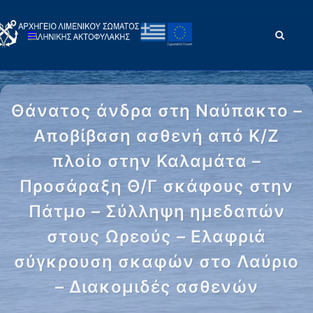
Θάνατος άνδρα στη Ναύπακτο –
Αποβίβαση ασθενή από Κ/Ζ
πλοίο στην Καλαμάτα –
Προσάραξη Θ/Γ σκάφους στην
Πάτμο – Σύλληψη ημεδαπών
στους Ωρεούς – Ελαφριά
σύγκρουση σκαφών στο Λαύριο
– Διακομιδές ασθενών