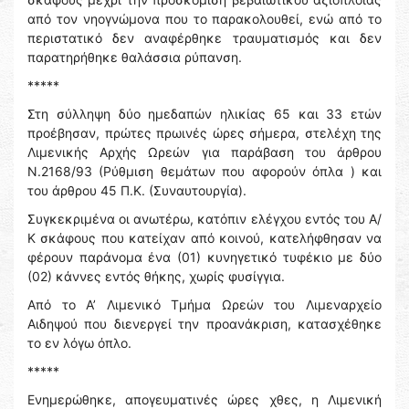
από τον νηογνώμονα που το παρακολουθεί, ενώ από το
περιστατικό δεν αναφέρθηκε τραυματισμός και δεν
παρατηρήθηκε θαλάσσια ρύπανση.
*****
Στη σύλληψη δύο ημεδαπών ηλικίας 65 και 33 ετών
προέβησαν, πρώτες πρωινές ώρες σήμερα, στελέχη της
Λιμενικής Αρχής Ωρεών για παράβαση του άρθρου
Ν.2168/93 (Ρύθμιση θεμάτων που αφορούν όπλα ) και
του άρθρου 45 Π.Κ. (Συναυτουργία).
Συγκεκριμένα οι ανωτέρω, κατόπιν ελέγχου εντός του Α/
Κ σκάφους που κατείχαν από κοινού, κατελήφθησαν να
φέρουν παράνομα ένα (01) κυνηγετικό τυφέκιο με δύο
(02) κάννες εντός θήκης, χωρίς φυσίγγια.
Από το Α’ Λιμενικό Τμήμα Ωρεών του Λιμεναρχείο
Αιδηψού που διενεργεί την προανάκριση, κατασχέθηκε
το εν λόγω όπλο.
*****
Ενημερώθηκε, απογευματινές ώρες χθες, η Λιμενική