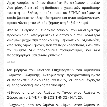
Αρχή Λαυρίου, από τον ιδιοκτήτη Ι/Φ σκάφους σημαίας
Αυστρίας, ότι κατά τη διαδικασία χειρισμών πρόσδεσης
του στη προβλήτα, προσέκρουσε σε Ε/Π-Τ/Ρ σκάφος το
οποίο βρισκόταν πλαγιοδετημένο και άνευ επιβαινόντων,
προκαλώντας του υλικές ζημιές στη δεξιά πλευρά.
Από το Κεντρικό Λιμεναρχείο Λαυρίου που διενεργεί την
προανάκριση, απαγορεύτηκε ο απόπλους των ανωτέρω
σκαφών μέχρι την προσκόμιση βεβαιωτικού αξιοπλοΐας
από τους νηογνώμονες που τα παρακολουθούν, ενώ από
το συμβάν δεν προκλήθηκε τραυματισμός και δεν
παρατηρήθηκε θαλάσσια ρύπανση.
*****
Με μέριμνα του Κέντρου Επιχειρήσεων του Λιμενικού
Σώματος–Ελληνικής Ακτοφυλακής πραγματοποιήθηκαν
οι παρακάτω διακομιδές ασθενών, οι οποίοι έχρηζαν
άμεσης νοσοκομειακής περίθαλψης:
-89χρονης, από τον λιμένα ν. Τήνου στον λιμένα ν.
Σύρου, με το Ε/Γ-Τ/Ρ «ΝΗΣΟΣ ΤΗΝΟΣ» Ν.Τ. 25,
-80χρονης, από τον λιμένα ν. Σίφνου στον λιμένα ν.