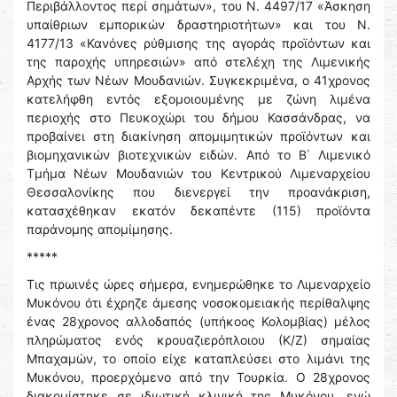
Περιβάλλοντος περί σημάτων», του Ν. 4497/17 «Άσκηση
υπαίθριων εμπορικών δραστηριοτήτων» και του Ν.
4177/13 «Κανόνες ρύθμισης της αγοράς προϊόντων και
της παροχής υπηρεσιών» από στελέχη της Λιμενικής
Αρχής των Νέων Μουδανιών. Συγκεκριμένα, ο 41χρονος
κατελήφθη εντός εξομοιουμένης με ζώνη λιμένα
περιοχής στο Πευκοχώρι του δήμου Κασσάνδρας, να
προβαίνει στη διακίνηση απομιμητικών προϊόντων και
βιομηχανικών βιοτεχνικών ειδών. Από το Β΄ Λιμενικό
Τμήμα Νέων Μουδανιών του Κεντρικού Λιμεναρχείου
Θεσσαλονίκης που διενεργεί την προανάκριση,
κατασχέθηκαν εκατόν δεκαπέντε (115) προϊόντα
παράνομης απομίμησης.
*****
Τις πρωινές ώρες σήμερα, ενημερώθηκε το Λιμεναρχείο
Μυκόνου ότι έχρηζε άμεσης νοσοκομειακής περίθαλψης
ένας 28χρονος αλλοδαπός (υπήκοος Κολομβίας) μέλος
πληρώματος ενός κρουαζιερόπλοιου (Κ/Ζ) σημαίας
Μπαχαμών, το οποίο είχε καταπλεύσει στο λιμάνι της
Μυκόνου, προερχόμενο από την Τουρκία. Ο 28χρονος
διακομίστηκε σε ιδιωτική κλινική της Μυκόνου, ενώ