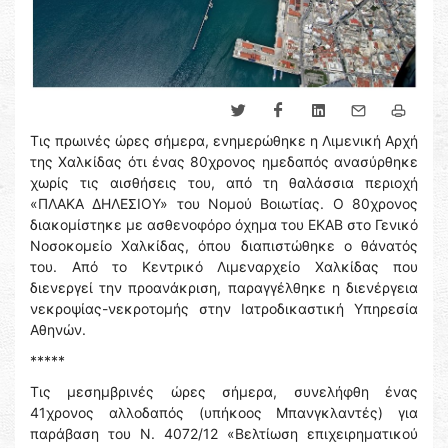
Τις πρωινές ώρες σήμερα, ενημερώθηκε η Λιμενική Αρχή
της Χαλκίδας ότι ένας 80χρονος ημεδαπός ανασύρθηκε
χωρίς τις αισθήσεις του, από τη θαλάσσια περιοχή
«ΠΛΑΚΑ ΔΗΛΕΣΙΟΥ» του Νομού Βοιωτίας. Ο 80χρονος
διακομίστηκε με ασθενοφόρο όχημα του ΕΚΑΒ στο Γενικό
Νοσοκομείο Χαλκίδας, όπου διαπιστώθηκε ο θάνατός
του. Από το Κεντρικό Λιμεναρχείο Χαλκίδας που
διενεργεί την προανάκριση, παραγγέλθηκε η διενέργεια
νεκροψίας-νεκροτομής στην Ιατροδικαστική Υπηρεσία
Αθηνών.
*****
Τις μεσημβρινές ώρες σήμερα, συνελήφθη ένας
41χρονος αλλοδαπός (υπήκοος Μπανγκλαντές) για
παράβαση του Ν. 4072/12 «Βελτίωση επιχειρηματικού