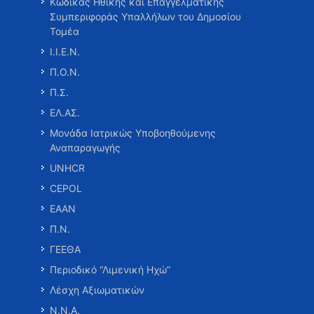
Κώδικας Ηθικής και Επαγγελματικής
Συμπεριφοράς Υπαλλήλων του Δημοσίου
Τομέα
Ι.Ι.Ε.Ν.
Π.Ο.Ν.
Π.Σ.
ΕΛ.ΑΣ.
Μονάδα Ιατρικώς Υποβοηθούμενης
Αναπαραγωγής
UNHCR
CEPOL
ΕΑΑΝ
Π.Ν.
ΓΕΕΘΑ
Περιοδικό “Λιμενική Ηχώ”
Λέσχη Αξιωματικών
Ν.Ν.Α.