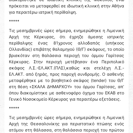
πρόκειται να μεταφερθεί σε ιδιωτική κλινική στην Αθήνα
για περαιτέρω ιατρική περίθαλψη.
*****
Τις μεσημβρινές ώρες σήμερα, ενημερώθηκε η Λιμενική
Αρχή της Κέρκυρας, ότι έχρηζε άμεσης ιατρικής
περίθαλψης ένας 81χρονος αλλοδαπός (υπήκοος
Ολλανδίας) επιβάτης θαλαμηγού (Θ/Γ) σκάφους, το οποίο
βρισκόταν στη θαλάσσια περιοχή του όρμου Γαρίτσας
Κέρκυρας. Στην περιοχή μετέβησαν ένα Περιπολικό
σκάφος Λ.Σ.-ΕΛ.ΑΚΤ.(ΠΛΣ),καθώς και στελέχη Λ.Σ.-
ΕΛ.ΑΚΤ. από ξηράς, προς παροχή συνδρομής. Ο ασθενής
μεταφέρθηκε με το βοηθητικό σκάφος (tender) του Θ/Γ
στη θέση «ΣΚΑΛΑ ΔΗΜΑΡΧΟΥ» του όρμου Γαρίτσας, απ’
όπου διακομίστηκε με ασθενοφόρο όχημα του ΕΚΑΒ στο
Γενικό Νοσοκομείο Κέρκυρας για περαιτέρω εξετάσεις.
*****
Τις μεσημβρινές ώρες σήμερα, ενημερώθηκε η Λιμενική
Αρχή της Θεσσαλονίκης για περιστατικό πτώσης ενός
ατόμου στη θάλασσα, στη θαλάσσια περιοχή του πρώτου