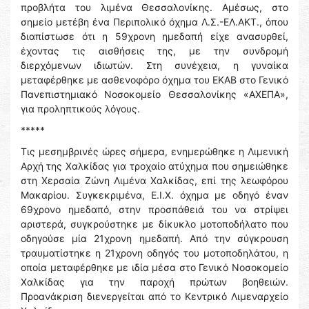
προβλήτα του λιμένα Θεσσαλονίκης. Αμέσως, στο
σημείο μετέβη ένα Περιπολικό όχημα Λ.Σ.-ΕΛ.ΑΚΤ., όπου
διαπίστωσε ότι η 59χρονη ημεδαπή είχε ανασυρθεί,
έχοντας τις αισθήσεις της, με την συνδρομή
διερχόμενων ιδιωτών. Στη συνέχεια, η γυναίκα
μεταφέρθηκε με ασθενοφόρο όχημα του ΕΚΑΒ στο Γενικό
Πανεπιστημιακό Νοσοκομείο Θεσσαλονίκης «ΑΧΕΠΑ»,
για προληπτικούς λόγους.
*****
Τις μεσημβρινές ώρες σήμερα, ενημερώθηκε η Λιμενική
Αρχή της Χαλκίδας για τροχαίο ατύχημα που σημειώθηκε
στη Χερσαία Ζώνη Λιμένα Χαλκίδας, επί της λεωφόρου
Μακαρίου. Συγκεκριμένα, Ε.Ι.Χ. όχημα με οδηγό έναν
69χρονο ημεδαπό, στην προσπάθειά του να στρίψει
αριστερά, συγκρούστηκε με δίκυκλο μοτοποδήλατο που
οδηγούσε μία 21χρονη ημεδαπή. Από την σύγκρουση
τραυματίστηκε η 21χρονη οδηγός του μοτοποδηλάτου, η
οποία μεταφέρθηκε με ιδία μέσα στο Γενικό Νοσοκομείο
Χαλκίδας για την παροχή πρώτων βοηθειών.
Προανάκριση διενεργείται από το Κεντρικό Λιμεναρχείο