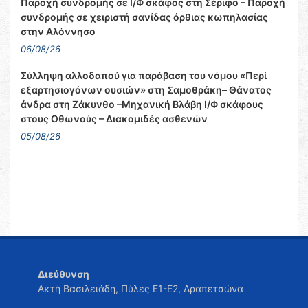
Παροχή συνδρομής σε Ι/Φ σκάφος στη Σέριφο – Παροχή
συνδρομής σε χειριστή σανίδας όρθιας κωπηλασίας
στην Αλόννησο
06/08/26
Σύλληψη αλλοδαπού για παράβαση του νόμου «Περί
εξαρτησιογόνων ουσιών» στη Σαμοθράκη– Θάνατος
άνδρα στη Ζάκυνθο –Μηχανική Βλάβη Ι/Φ σκάφους
στους Οθωνούς – Διακομιδές ασθενών
05/08/26
Διεύθυνση
Ακτή Βασιλειάδη, Πύλες Ε1-Ε2, Δραπετσώνα