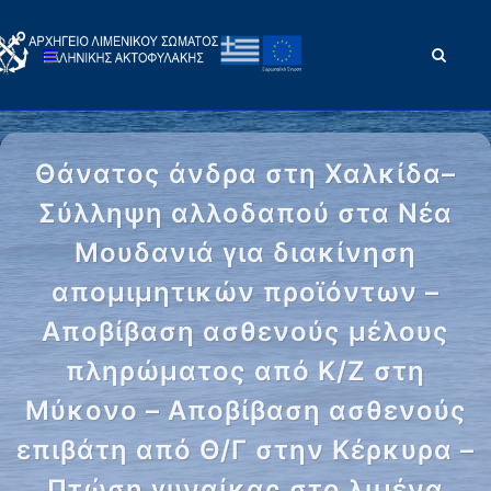
Θάνατος άνδρα στη Χαλκίδα–
Σύλληψη αλλοδαπού στα Νέα
Μουδανιά για διακίνηση
απομιμητικών προϊόντων –
Αποβίβαση ασθενούς μέλους
πληρώματος από Κ/Ζ στη
Μύκονο – Αποβίβαση ασθενούς
επιβάτη από Θ/Γ στην Κέρκυρα –
Πτώση γυναίκας στο λιμένα