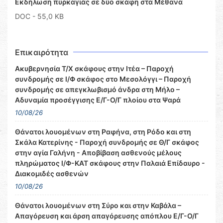
Εκδήλωση πυρκαγιάς σε δύο σκάφη στα Μέθανα
DOC
- 55,0 KB
Επικαιρότητα
Ακυβερνησία Τ/Χ σκάφους στην Ιτέα – Παροχή
συνδρομής σε Ι/Φ σκάφος στο Μεσολόγγι – Παροχή
συνδρομής σε απεγκλωβισμό άνδρα στη Μήλο –
Αδυναμία προσέγγισης Ε/Γ-Ο/Γ πλοίου στα Ψαρά
10/08/26
Θάνατοι λουομένων στη Ραφήνα, στη Ρόδο και στη
Σκάλα Κατερίνης - Παροχή συνδρομής σε Θ/Γ σκάφος
στην αγία Γαλήνη - Αποβίβαση ασθενούς μέλους
πληρώματος Ι/Φ-ΚΑΤ σκάφους στην Παλαιά Επίδαυρο -
Διακομιδές ασθενών
10/08/26
Θάνατοι λουομένων στη Σύρο και στην Καβάλα –
Απαγόρευση και άρση απαγόρευσης απόπλου Ε/Γ-Ο/Γ