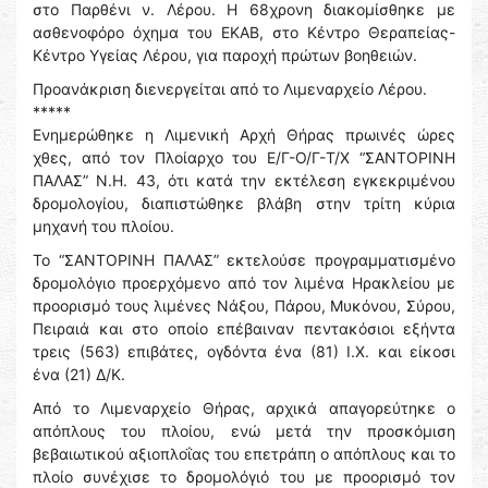
στο Παρθένι ν. Λέρου. Η 68χρονη διακομίσθηκε με
ασθενοφόρο όχημα του ΕΚΑΒ, στο Κέντρο Θεραπείας-
Κέντρο Υγείας Λέρου, για παροχή πρώτων βοηθειών.
Προανάκριση διενεργείται από το Λιμεναρχείο Λέρου.
*****
Ενημερώθηκε η Λιμενική Αρχή Θήρας πρωινές ώρες
χθες, από τον Πλοίαρχο του Ε/Γ-Ο/Γ-T/X “ΣΑΝΤΟΡΙΝΗ
ΠΑΛΑΣ” Ν.Η. 43, ότι κατά την εκτέλεση εγκεκριμένου
δρομολογίου, διαπιστώθηκε βλάβη στην τρίτη κύρια
μηχανή του πλοίου.
Το “ΣΑΝΤΟΡΙΝΗ ΠΑΛΑΣ” εκτελούσε προγραμματισμένο
δρομολόγιο προερχόμενο από τον λιμένα Ηρακλείου με
προορισμό τους λιμένες Νάξου, Πάρου, Μυκόνου, Σύρου,
Πειραιά και στο οποίο επέβαιναν πεντακόσιοι εξήντα
τρεις (563) επιβάτες, ογδόντα ένα (81) Ι.Χ. και είκοσι
ένα (21) Δ/Κ.
Από το Λιμεναρχείο Θήρας, αρχικά απαγορεύτηκε ο
απόπλους του πλοίου, ενώ μετά την προσκόμιση
βεβαιωτικού αξιοπλοΐας του επετράπη ο απόπλους και το
πλοίο συνέχισε το δρομολόγιό του με προορισμό τον