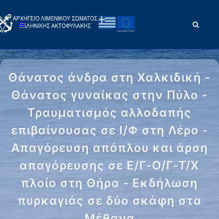
Θάνατος άνδρα στη Χαλκιδική -
Θάνατος γυναίκας στην Πύλο -
Τραυματισμός αλλοδαπής
επιβαίνουσας σε Ι/Φ στη Λέρο -
Απαγόρευση απόπλου και άρση
απαγόρευσης σε Ε/Γ-Ο/Γ-Τ/Χ
πλοίο στη Θήρα - Εκδήλωση
πυρκαγιάς σε δύο σκάφη στα
Μέθανα