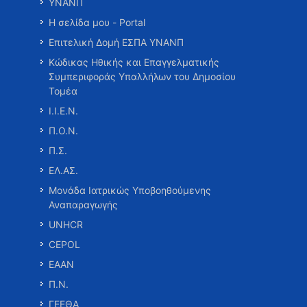
ΥΝΑΝΠ
Η σελίδα μου - Portal
Επιτελική Δομή ΕΣΠΑ ΥΝΑΝΠ
Κώδικας Ηθικής και Επαγγελματικής
Συμπεριφοράς Υπαλλήλων του Δημοσίου
Τομέα
Ι.Ι.Ε.Ν.
Π.Ο.Ν.
Π.Σ.
ΕΛ.ΑΣ.
Μονάδα Ιατρικώς Υποβοηθούμενης
Αναπαραγωγής
UNHCR
CEPOL
ΕΑΑΝ
Π.Ν.
ΓΕΕΘΑ