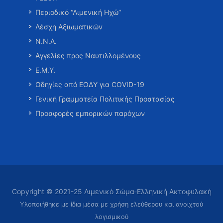
Περιοδικό “Λιμενική Ηχώ”
Λέσχη Αξιωματικών
Ν.Ν.Α.
Αγγελίες προς Ναυτιλλομένους
Ε.Μ.Υ.
Οδηγίες από ΕΟΔΥ για COVID-19
Γενική Γραμματεία Πολιτικής Προστασίας
Προσφορές εμπορικών παρόχων
Copyright © 2021-25 Λιμενικό Σώμα-Ελληνική Ακτοφυλακή
Υλοποιήθηκε με ίδια μέσα με χρήση ελεύθερου και ανοιχτού
λογισμικού