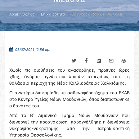
Αρχική σελίδα
Επικαιρότητα
Θάνατος άνδρα στη Χαλκιδική …
03/07/2021 12:56 πμ.
Χωρίς τις αισθήσεις του ανασύρθηκε, πρωινές ώρες
χθες, άνδρας αγνώστων λοιπών στοιχείων, από τη
θαλάσσια περιοχή της Νέας Καλλικράτειας Χαλκιδικής.
Ο ανωτέρω διεκομίσθη με ασθενοφόρο όχημα του ΕΚΑΒ
στο Κέντρο Υγείας Νέων Μουδανιών, όπου διαπιστώθηκε
ο θάνατός του.
Aπό το Β΄ Λιμενικό Τμήμα Νέων Μουδανιών που
διενεργεί την προανάκριση, παραγγέλθηκε η διενέργεια
νεκροψίας-νεκροτομής από την Ιατροδικαστική
Υπηρεσία Θεσσαλονίκης.