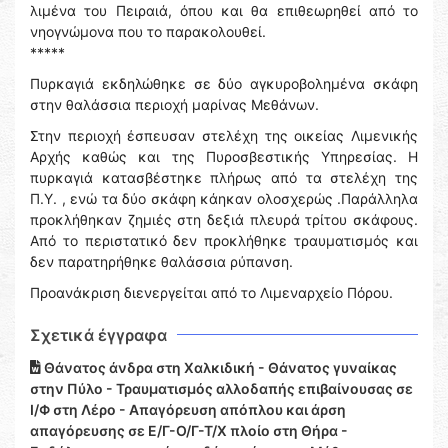
λιμένα του Πειραιά, όπου και θα επιθεωρηθεί από το
νηογνώμονα που το παρακολουθεί.
*****
Πυρκαγιά εκδηλώθηκε σε δύο αγκυροβολημένα σκάφη
στην θαλάσσια περιοχή μαρίνας Μεθάνων.
Στην περιοχή έσπευσαν στελέχη της οικείας Λιμενικής
Αρχής καθώς και της Πυροσβεστικής Υπηρεσίας. Η
πυρκαγιά κατασβέστηκε πλήρως από τα στελέχη της
Π.Υ. , ενώ τα δύο σκάφη κάηκαν ολοσχερώς .Παράλληλα
προκλήθηκαν ζημιές στη δεξιά πλευρά τρίτου σκάφους.
Από το περιστατικό δεν προκλήθηκε τραυματισμός και
δεν παρατηρήθηκε θαλάσσια ρύπανση.
Προανάκριση διενεργείται από το Λιμεναρχείο Πόρου.
Σχετικά έγγραφα
Θάνατος άνδρα στη Χαλκιδική - Θάνατος γυναίκας
στην Πύλο - Τραυματισμός αλλοδαπής επιβαίνουσας σε
Ι/Φ στη Λέρο - Απαγόρευση απόπλου και άρση
απαγόρευσης σε Ε/Γ-Ο/Γ-Τ/Χ πλοίο στη Θήρα -