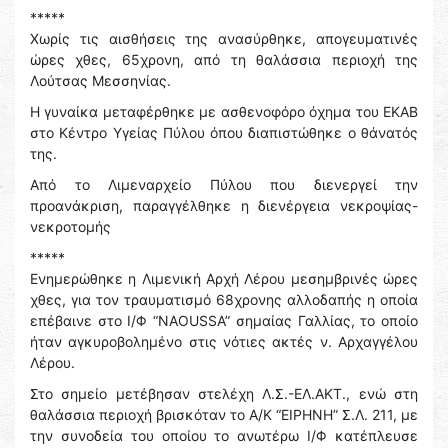
*****
Χωρίς τις αισθήσεις της ανασύρθηκε, απογευματινές
ώρες χθες, 65χρονη, από τη θαλάσσια περιοχή της
Λούτσας Μεσσηνίας.
Η γυναίκα μεταφέρθηκε με ασθενοφόρο όχημα του ΕΚΑΒ
στο Κέντρο Υγείας Πύλου όπου διαπιστώθηκε ο θάνατός
της.
Aπό το Λιμεναρχείο Πύλου που διενεργεί την
προανάκριση, παραγγέλθηκε η διενέργεια νεκροψίας-
νεκροτομής
*****
Ενημερώθηκε η Λιμενική Αρχή Λέρου μεσημβρινές ώρες
χθες, για τον τραυματισμό 68χρονης αλλοδαπής η οποία
επέβαινε στο Ι/Φ “NAOUSSA” σημαίας Γαλλίας, το οποίο
ήταν αγκυροβολημένο στις νότιες ακτές ν. Αρχαγγέλου
Λέρου.
Στο σημείο μετέβησαν στελέχη Λ.Σ.-ΕΛ.ΑΚΤ., ενώ στη
θαλάσσια περιοχή βρισκόταν το Α/Κ “ΕΙΡΗΝΗ” Σ.Λ. 211, με
την συνοδεία του οποίου το ανωτέρω Ι/Φ κατέπλευσε